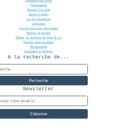
Desserts aux fruits
Flexitarisme
Gloups! J'ai soif!
kitche-n-mistry
La vie aquatique
Légumes
Les levures sont mes amies
Mange ta soupe!
Pâtes, riz, pomme de terre & co.
Pauvre petit poussin!
Restaurants
Sandwich & Tartines
A la recherche de...
Newsletter