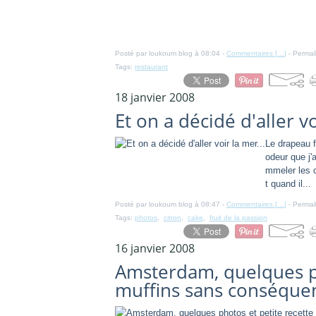
Posté par loukoum blog à 08:04 -
Commentaires [
…
]
- Permal
Tags:
restaurant
18 janvier 2008
Et on a décidé d'aller vo
Le drapeau f
odeur que j'
mmeler les c
t quand il...
Posté par loukoum blog à 08:47 -
Commentaires [
…
]
- Permal
Tags:
photos
,
citron
,
cake
,
fruit de la passion
16 janvier 2008
Amsterdam, quelques ph
muffins sans conséquen