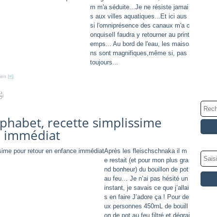
m m'a séduite...Je ne résiste jamai
s aux villes aquatiques...Et ici aus
si l'omniprésence des canaux m'a c
onquiseIl faudra y retourner au print
emps... Au bord de l'eau, les maiso
ns sont magnifiques,même si, pas
toujours...
ien [
#
]
lphabet, recette simplissime
e immédiat
Après les fleischschnaka il m
e restait (et pour mon plus gra
nd bonheur) du bouillon de pot
au feu… Je n’ai pas hésité un
instant, je savais ce que j’allai
s en faire J’adore ça ! Pour de
ux personnes 450mL de bouill
on de pot au feu filtré et dégrai