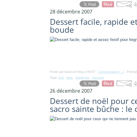
28 décembre 2007
Dessert facile, rapide e
boude
Posté par loukoum blog à 08:57 -
Commentaires [
…
]
- Permal
Tags:
fruit
,
tarte
,
framboise
,
macaron
26 décembre 2007
Dessert de noël pour ce
sacro sainte bûche : le 