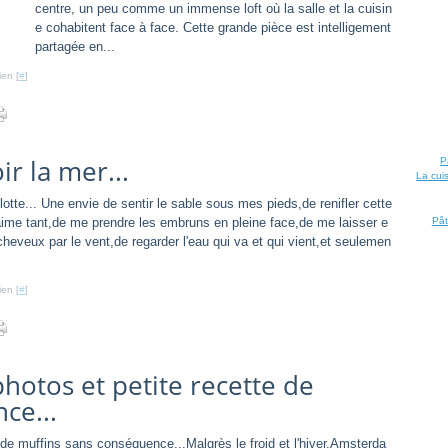
centre, un peu comme un immense loft où la salle et la cuisin
e cohabitent face à face. Cette grande pièce est intelligement
partagée en...
ien [
#
]
ir la mer...
P
La cui
lotte... Une envie de sentir le sable sous mes pieds,de renifler cette
aime tant,de me prendre les embruns en pleine face,de me laisser e
Pât
heveux par le vent,de regarder l'eau qui va et qui vient,et seulemen
ien [
#
]
otos et petite recette de
ce...
Malgrès le froid et l'hiver,Amsterda