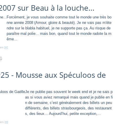
2007 sur Beau à la louche...
Forcément, je vous souhaite comme tout le monde une très bo
nne année 2008 (Amour, gloire & beauté). Je ne vais pas m'éte
ndre sur le blabla habituel, je ne supporte pas ça. Au risque de
paraître mal polie... mais bon, quand tout le monde radote la m
ême...
en [
#
]
#25 - Mousse aux Spéculoos de
Je ne publie pas souvent le week end et je ne sais p
as si vous aviez remarqué mais quand je publie en fi
n de semaine, c’est généralement des billets un peu
différents, des billets strasbourgeois, des restaurant
s, des lieux… Aujourd’hui, petite exception,...
ien [
#
]