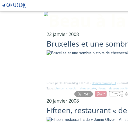
22 janvier 2008
Bruxelles et une sombre
Posté par loukoum blog à 07:23 -
Commentaires [
…
]
- Permal
Tags:
photos
,
chocolat
,
cheesecake
,
ricotta
,
dessert aux l
20 janvier 2008
Fifteen, restaurant « d