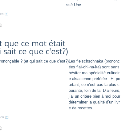
ssé Une...
en [
#
]
t que ce mot était
sait ce que c'est?)
Les fleischschnaka (prononc
ées flaï-ch’-na-ka) sont sans
hésiter ma spécialité culinair
e alsacienne préférée . Et po
urtant, ce n’est pas la plus c
ourante, loin de là. D’ailleurs,
j’ai un critère bien à moi pour
déterminer la qualité d’un livr
e de recettes...
ien [
#
]