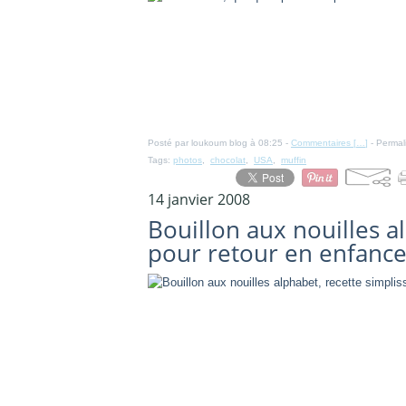
Posté par loukoum blog à 08:25 -
Commentaires [
…
]
- Permal
Tags:
photos
,
chocolat
,
USA
,
muffin
14 janvier 2008
Bouillon aux nouilles a
pour retour en enfanc