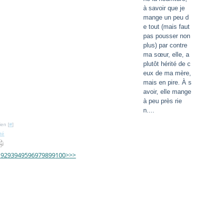
à savoir que je
mange un peu d
e tout (mais faut
pas pousser non
plus) par contre
ma sœur, elle, a
plutôt hérité de c
eux de ma mère,
mais en pire. À s
avoir, elle mange
à peu près rie
n....
ien [
#
]
eté
10
20
30
40
50
60
70
80
1
92
93
94
95
96
97
98
99
100
>
>>