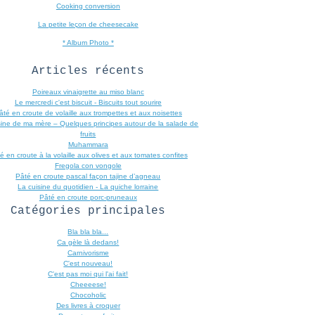
Cooking conversion
La petite leçon de cheesecake
* Album Photo *
Articles récents
Poireaux vinaigrette au miso blanc
Le mercredi c'est biscuit - Biscuits tout sourire
âté en croute de volaille aux trompettes et aux noisettes
sine de ma mère – Quelques principes autour de la salade de
fruits
Muhammara
é en croute à la volaille aux olives et aux tomates confites
Fregola con vongole
Pâté en croute pascal façon tajine d’agneau
La cuisine du quotidien - La quiche lorraine
Pâté en croute porc-pruneaux
Catégories principales
Bla bla bla...
Ca gèle là dedans!
Carnivorisme
C'est nouveau!
C'est pas moi qui l'ai fait!
Cheeeese!
Chocoholic
Des livres à croquer