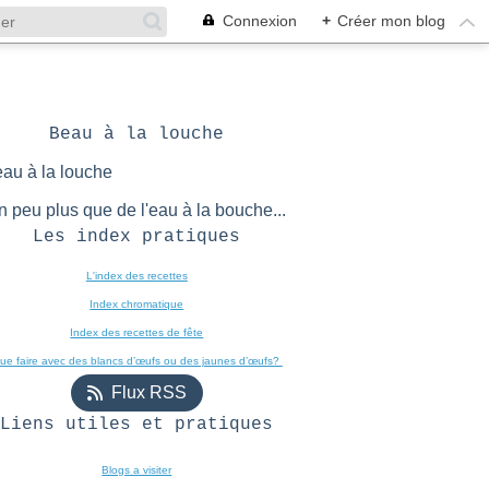
Connexion
+
Créer mon blog
Beau à la louche
n peu plus que de l'eau à la bouche...
Les index pratiques
L'index des recettes

Index chromatique
Index des recettes de fête
ue faire avec des blancs d’œufs ou des jaunes d’œufs? 
Flux RSS
Liens utiles et pratiques
Blogs a visiter