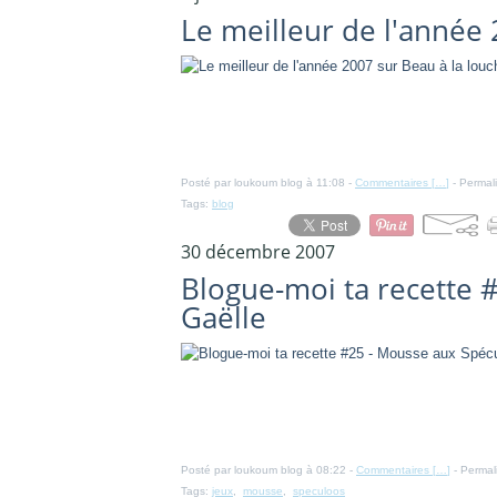
Le meilleur de l'année 
Posté par loukoum blog à 11:08 -
Commentaires [
…
]
- Permali
Tags:
blog
30 décembre 2007
Blogue-moi ta recette 
Gaëlle
Posté par loukoum blog à 08:22 -
Commentaires [
…
]
- Permal
Tags:
jeux
,
mousse
,
speculoos