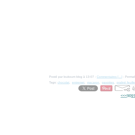
Posté par loukoum blog à 13:07 -
Commentaires [
…
]
- Permal
Tags:
chocolat
,
entremet
,
macaron
,
gavottes
,
praliné feuill
<<
<
90
9