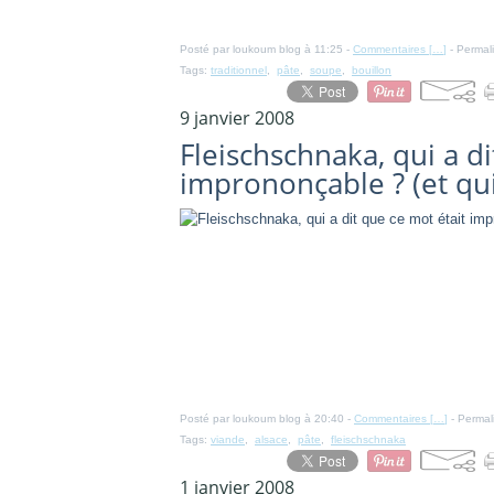
Posté par loukoum blog à 11:25 -
Commentaires [
…
]
- Permali
Tags:
traditionnel
,
pâte
,
soupe
,
bouillon
9 janvier 2008
Fleischschnaka, qui a di
imprononçable ? (et qui 
Posté par loukoum blog à 20:40 -
Commentaires [
…
]
- Permal
Tags:
viande
,
alsace
,
pâte
,
fleischschnaka
1 janvier 2008