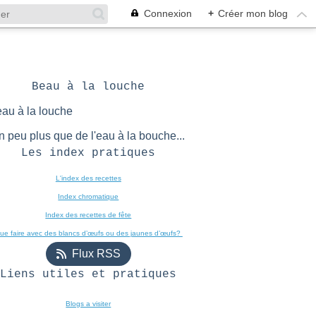
Connexion
+
Créer mon blog
Beau à la louche
n peu plus que de l'eau à la bouche...
Les index pratiques
L'index des recettes

Index chromatique
Index des recettes de fête
ue faire avec des blancs d’œufs ou des jaunes d’œufs? 
Flux RSS
Liens utiles et pratiques
Blogs a visiter