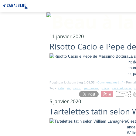
11 janvier 2020
Risotto Cacio e Pepe d
La s
nt d
taur
e, p
Posté par loukoum blog à 08:53 -
Commentaires [
…
]
- Permal
Tags:
italie
,
riz
,
risotto
,
parmesan
,
poivre
,
cacio et pepe
,
m
5 janvier 2020
Tartelettes tatin selon
C’est
ande 
Will