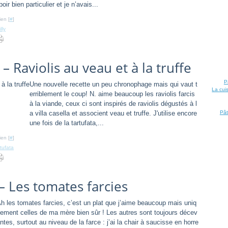
oir bien particulier et je n’avais...
ien [
#
]
lly
s – Raviolis au veau et à la truffe
P
Une nouvelle recette un peu chronophage mais qui vaut t
La cui
erriblement le coup! N. aime beaucoup les raviolis farcis
à la viande, ceux ci sont inspirés de raviolis dégustés à l
a villa casella et associent veau et truffe. J'utilise encore
Pât
une fois de la tartufata,...
ien [
#
]
rtufata
– Les tomates farcies
h les tomates farcies, c’est un plat que j’aime beaucoup mais uniq
ement celles de ma mère bien sûr ! Les autres sont toujours décev
ntes, surtout au niveau de la farce : j’ai la chair à saucisse en horre