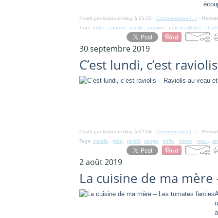
écoup
Posté par loukoum blog à 21:32 -
Commentaires [
…
]
- Permal
Tags:
tarte
,
caramel
,
vanille
,
pomme
,
pâte feuilletée
,
chanti
30 septembre 2019
C’est lundi, c’est ravioli
Posté par loukoum blog à 07:04 -
Commentaires [
…
]
- Permal
Tags:
viande
,
pâte
,
ravioli
,
sauge
,
truffe
,
crème
,
veau
,
ta
2 août 2019
La cuisine de ma mère 
A
u
a