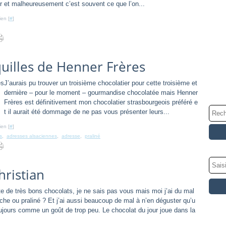
r et malheureusement c’est souvent ce que l’on...
ien [
#
]
quilles de Henner Frères
J’aurais pu trouver un troisième chocolatier pour cette troisième et
dernière – pour le moment – gourmandise chocolatée mais Henner
Frères est définitivement mon chocolatier strasbourgeois préféré e
t il aurait été dommage de ne pas vous présenter leurs...
ien [
#
]
s
,
adresses alsaciennes
,
adresse
,
praliné
hristian
e de très bons chocolats, je ne sais pas vous mais moi j’ai du mal
ache ou praliné ? Et j’ai aussi beaucoup de mal à n’en déguster qu’u
toujours comme un goût de trop peu. Le chocolat du jour joue dans la