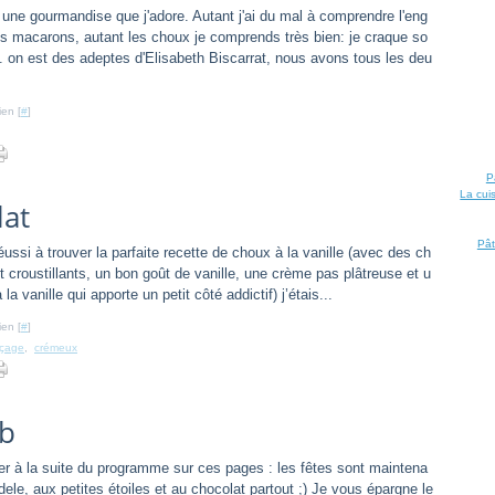
 une gourmandise que j'adore. Autant j'ai du mal à comprendre l'eng
s macarons, autant les choux je comprends très bien: je craque so
. on est des adeptes d'Elisabeth Biscarrat, nous avons tous les deu
ien [
#
]
P
La cui
lat
Pât
éussi à trouver la parfaite recette de choux à la vanille (avec des ch
t croustillants, un bon goût de vanille, une crème pas plâtreuse et u
a vanille qui apporte un petit côté addictif) j’étais...
ien [
#
]
açage
,
crémeux
ab
er à la suite du programme sur ces pages : les fêtes sont maintena
edele, aux petites étoiles et au chocolat partout ;) Je vous épargne le