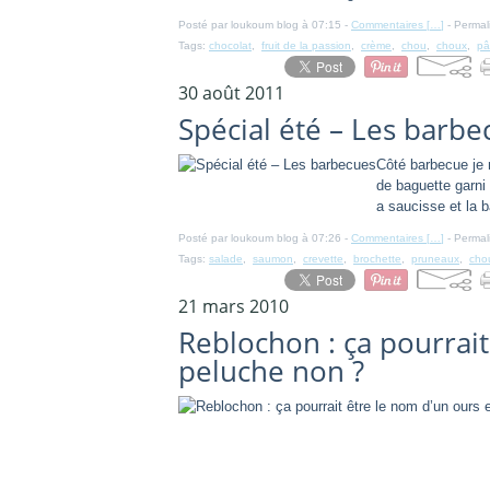
Posté par loukoum blog à 07:15 -
Commentaires [
…
]
- Permal
Tags:
chocolat
,
fruit de la passion
,
crème
,
chou
,
choux
,
pâ
30 août 2011
Spécial été – Les barbe
Côté barbecue je 
de baguette garni 
a saucisse et la b
Posté par loukoum blog à 07:26 -
Commentaires [
…
]
- Permal
Tags:
salade
,
saumon
,
crevette
,
brochette
,
pruneaux
,
cho
21 mars 2010
Reblochon : ça pourrait
peluche non ?