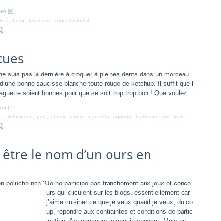
ien [
#
]
te à choux
,
religieuse
,
chocolat au lait
cues
ne suis pas la dernière à croquer à pleines dents dans un morceau
d’une bonne saucisse blanche toute rouge de ketchup. Il suffit que l
aguette soient bonnes pour que se soit trop trop bon ! Que voulez...
ien [
#
]
u
,
filet mignon
,
porc
,
choux
,
gaufre
,
pancetta
,
agneau
,
barbecue
,
grill
,
kefta
 être le nom d’un ours en
Je ne participe pas franchement aux jeux et conco
urs qui circulent sur les blogs, essentiellement car
j’aime cuisiner ce que je veux quand je veux, du co
up, répondre aux contraintes et conditions de partic
ipation d’un concours m’ennuie souvent. Mais en...