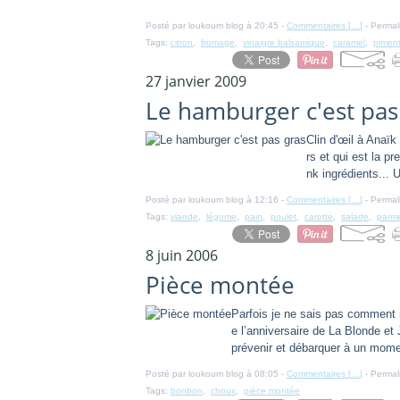
Posté par loukoum blog à 20:45 -
Commentaires [
…
]
- Permal
Tags:
citron
,
fromage
,
vinaigre balsamique
,
caramel
,
piment
27 janvier 2009
Le hamburger c'est pas
Clin d'œil à Anaï
rs et qui est la p
nk ingrédients... 
Posté par loukoum blog à 12:16 -
Commentaires [
…
]
- Permal
Tags:
viande
,
légume
,
pain
,
poulet
,
carotte
,
salade
,
parm
8 juin 2006
Pièce montée
Parfois je ne sais pas comment m
e l’anniversaire de La Blonde et
prévenir et débarquer à un momen
Posté par loukoum blog à 08:05 -
Commentaires [
…
]
- Permal
Tags:
bonbon
,
choux
,
pièce montée