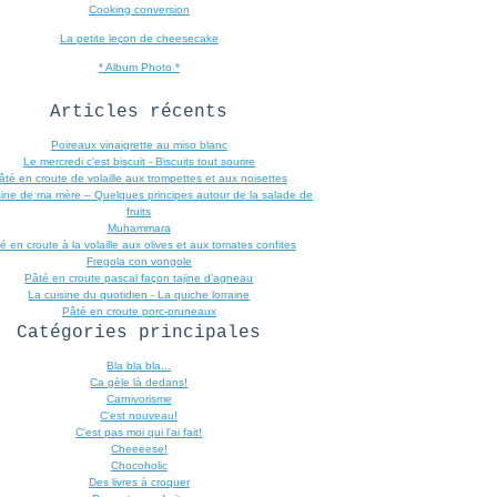
Cooking conversion
La petite leçon de cheesecake
* Album Photo *
Articles récents
Poireaux vinaigrette au miso blanc
Le mercredi c'est biscuit - Biscuits tout sourire
âté en croute de volaille aux trompettes et aux noisettes
sine de ma mère – Quelques principes autour de la salade de
fruits
Muhammara
é en croute à la volaille aux olives et aux tomates confites
Fregola con vongole
Pâté en croute pascal façon tajine d’agneau
La cuisine du quotidien - La quiche lorraine
Pâté en croute porc-pruneaux
Catégories principales
Bla bla bla...
Ca gèle là dedans!
Carnivorisme
C'est nouveau!
C'est pas moi qui l'ai fait!
Cheeeese!
Chocoholic
Des livres à croquer