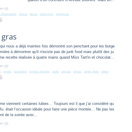
ien [
#
]
 d'espelette
,
choux
,
fleurs
,
reblochon
,
religieuse
 gras
k qui nous a déjà maintes fois démontré son penchant pour les burge
remière à démontrer qu'il n'existe pas de junk food mais plutôt des ju
Une recette réalisée à quatre mains quand Miss Tart'in et chocolat...
ien [
#
]
e
,
pesto
,
sandwich
,
tomate séchée
,
radis
,
avocat
,
choux
,
jamie oliver
,
céleri
e viennent certaines lubies… Toujours est il que j’ai considéré qu
 Ju. était l’occasion idéale pour faire une pièce montée… Ne pas les
t de la soirée avec...
ien [
#
]