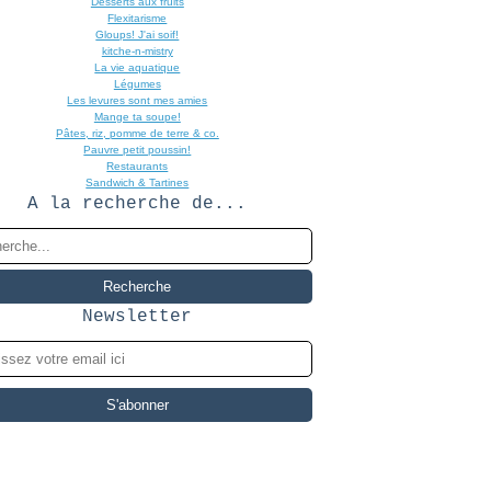
Desserts aux fruits
Flexitarisme
Gloups! J'ai soif!
kitche-n-mistry
La vie aquatique
Légumes
Les levures sont mes amies
Mange ta soupe!
Pâtes, riz, pomme de terre & co.
Pauvre petit poussin!
Restaurants
Sandwich & Tartines
A la recherche de...
Newsletter