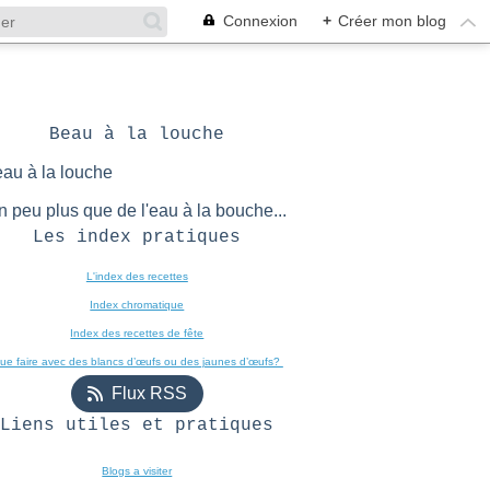
Connexion
+
Créer mon blog
Beau à la louche
n peu plus que de l'eau à la bouche...
Les index pratiques
L'index des recettes

Index chromatique
Index des recettes de fête
ue faire avec des blancs d’œufs ou des jaunes d’œufs? 
Flux RSS
Liens utiles et pratiques
Blogs a visiter