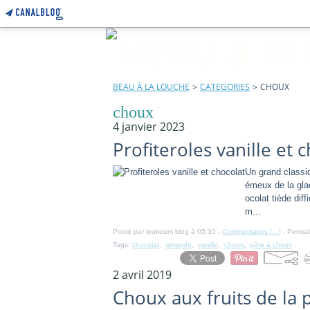
BEAU À LA LOUCHE
>
CATEGORIES
>
CHOUX
choux
4 janvier 2023
Profiteroles vanille et 
Un grand classiq
émeux de la gla
ocolat tiède dif
m...
Posté par loukoum blog à 05:30 -
Commentaires [
…
]
- Permal
Tags:
chocolat
,
amande
,
vanille
,
choux
,
pâte à choux
2 avril 2019
Choux aux fruits de la 