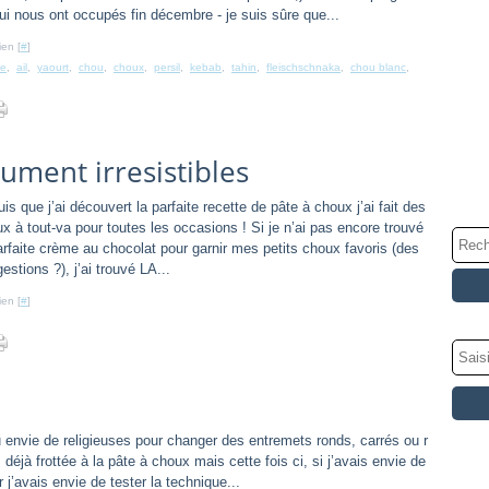
ui nous ont occupés fin décembre - je suis sûre que...
ien [
#
]
e
,
ail
,
yaourt
,
chou
,
choux
,
persil
,
kebab
,
tahin
,
fleischschnaka
,
chou blanc
,
lument irresistibles
is que j’ai découvert la parfaite recette de pâte à choux j’ai fait des
x à tout-va pour toutes les occasions ! Si je n’ai pas encore trouvé
arfaite crème au chocolat pour garnir mes petits choux favoris (des
estions ?), j’ai trouvé LA...
ien [
#
]
u envie de religieuses pour changer des entremets ronds, carrés ou r
 déjà frottée à la pâte à choux mais cette fois ci, si j’avais envie de
r j’avais envie de tester la technique...