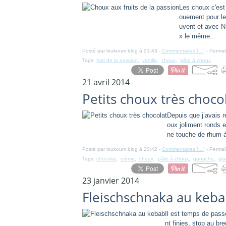
Les choux c'est
ouement pour le
uvent et avec N
x le même...
Posté par loukoum blog à 21:43 -
Commentaires [
…
]
- Permal
Tags:
fruit de la passion
,
vanille
,
choux
,
pâte à choux
21 avril 2014
Petits choux très choco
Depuis que j’avais r
oux joliment ronds e
ne touche de rhum à l
Posté par loukoum blog à 20:42 -
Commentaires [
…
]
- Permal
Tags:
chocolat
,
crème
,
choux
,
pâte à choux
,
ganache
,
gl
23 janvier 2014
Fleischschnaka au keb
Il est temps de pass
nt finies, stop au br