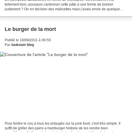
tellement bon, pourquoi cantonner cette pâte à une forme de bretzel
justement ? On en fait bien des malicettes mais j’avais envie de quelque
chose d’un peu plus fun et les croissants...
Le burger de la mort
Publié le 18/08/2011 à 06:55
Par
loukoum blog
Pour tordre le cou à tous les préjugés sur la junk food, c'est très simple. Il
suffit de griller des pains a hamburger histoire de les rendre bien