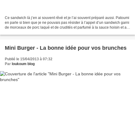
Ce sandwich là j’en ai souvent rêvé et je l’ai souvent préparé aussi. Patoumi
en parle si bien que je ne pouvais pas résister à l’appel d’un sandwich garni
de morceaux de porc laqué et de crudités et parfumé à la sauce hoisin et au
piment. Sans doute...
Mini Burger - La bonne idée pour vos brunches
Publié le 15/04/2013 à 07:32
Par
loukoum blog