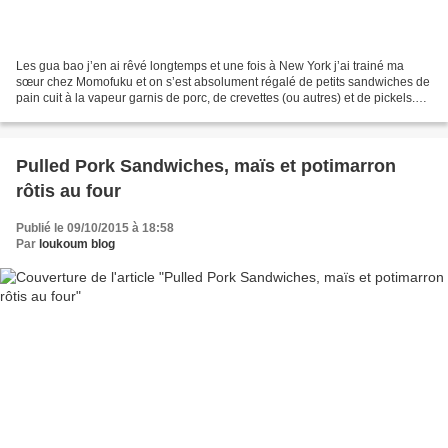
Les gua bao j’en ai rêvé longtemps et une fois à New York j’ai trainé ma
sœur chez Momofuku et on s’est absolument régalé de petits sandwiches de
pain cuit à la vapeur garnis de porc, de crevettes (ou autres) et de pickels.
Une fois qu’on y a gouté et...
Pulled Pork Sandwiches, maïs et potimarron
rôtis au four
Publié le 09/10/2015 à 18:58
Par
loukoum blog