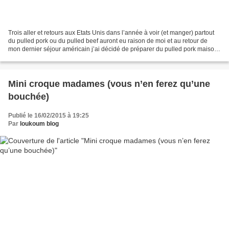
Trois aller et retours aux Etats Unis dans l’année à voir (et manger) partout
du pulled pork ou du pulled beef auront eu raison de moi et au retour de
mon dernier séjour américain j’ai décidé de préparer du pulled pork maison
pour N. qui lui n’a pas eu...
Mini croque madames (vous n’en ferez qu’une
bouchée)
Publié le 16/02/2015 à 19:25
Par
loukoum blog