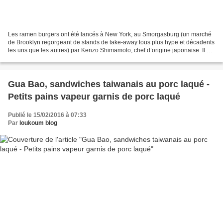
Les ramen burgers ont été lancés à New York, au Smorgasburg (un marché
de Brooklyn regorgeant de stands de take-away tous plus hype et décadents
les uns que les autres) par Kenzo Shimamoto, chef d’origine japonaise. Il a
remplacé le pain du burger américain...
Gua Bao, sandwiches taiwanais au porc laqué -
Petits pains vapeur garnis de porc laqué
Publié le 15/02/2016 à 07:33
Par
loukoum blog