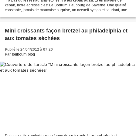
Y’a pas qu’les restaurants étoilés, y’a les kebab aussi. Et en matière de
kebab, notre adresse c’est Le Bodrum, Faubourg de Saverne. Une qualité
constante, jamais de mauvaise surprise, un accueil sympa et souriant, une
bonne viande, un très bon pain,...
Mini croissants façon bretzel au philadelphia et
aux tomates séchées
Publié le 24/04/2012 à 07:20
Par
loukoum blog
De jolis petits sandwiches en forme de croissants ! Les bretzels c’est