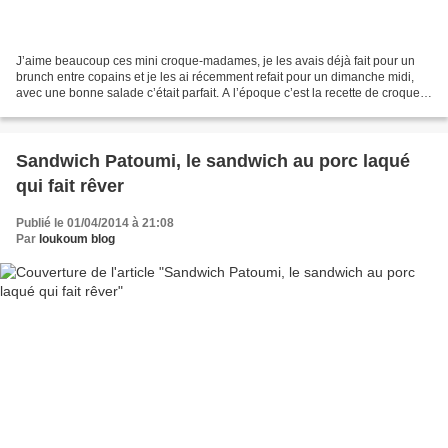
J’aime beaucoup ces mini croque-madames, je les avais déjà fait pour un
brunch entre copains et je les ai récemment refait pour un dimanche midi,
avec une bonne salade c’était parfait. A l’époque c’est la recette de croque
madame aux œufs de caille de...
Sandwich Patoumi, le sandwich au porc laqué
qui fait rêver
Publié le 01/04/2014 à 21:08
Par
loukoum blog