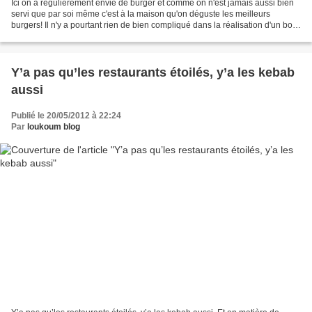
Ici on a régulièrement envie de burger et comme on n'est jamais aussi bien
servi que par soi même c'est à la maison qu'on déguste les meilleurs
burgers! Il n'y a pourtant rien de bien compliqué dans la réalisation d'un bon
burger mais bizarrement ceux...
Y’a pas qu’les restaurants étoilés, y’a les kebab
aussi
Publié le 20/05/2012 à 22:24
Par
loukoum blog