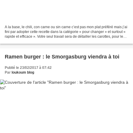
A la base, le chili, con carne ou sin carne c’est pas mon plat préféré mais j’ai
fini par adopter cette recette dans la catégorie « pour changer » et surtout «
rapide et efficace ». Votre seul travail sera de détailler les carottes, pour le
reste c’est...
Ramen burger : le Smorgasburg viendra à toi
Publié le 23/02/2017 à 07:42
Par
loukoum blog