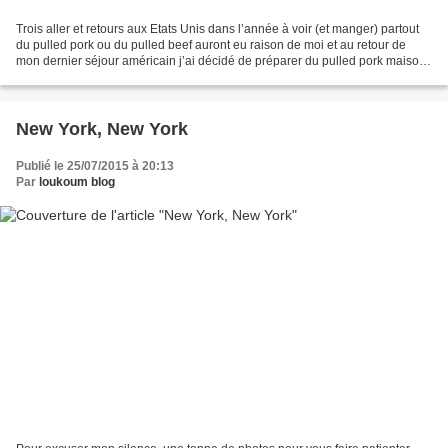
Trois aller et retours aux Etats Unis dans l’année à voir (et manger) partout
du pulled pork ou du pulled beef auront eu raison de moi et au retour de
mon dernier séjour américain j’ai décidé de préparer du pulled pork maison
pour N. qui lui n’a pas eu...
New York, New York
Publié le 25/07/2015 à 20:13
Par
loukoum blog