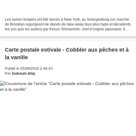
Les ramen burgers ont été lancés à New York, au Smorgasburg (un marché
de Brooklyn regorgeant de stands de take-away tous plus hype et décadents
les uns que les autres) par Kenzo Shimamoto, chef d’origine japonaise. Il a
remplacé le pain du burger américain...
Carte postale estivale - Cobbler aux pêches et à
la vanille
Publié le 05/09/2016 à 06:43
Par
loukoum blog