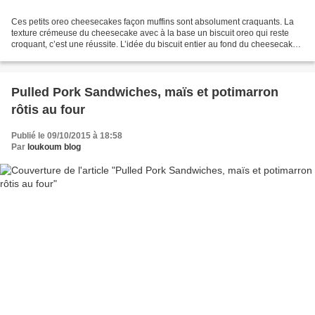
Ces petits oreo cheesecakes façon muffins sont absolument craquants. La
texture crémeuse du cheesecake avec à la base un biscuit oreo qui reste
croquant, c’est une réussite. L’idée du biscuit entier au fond du cheesecake
permet d’obtenir une base bien...
Pulled Pork Sandwiches, maïs et potimarron
rôtis au four
Publié le 09/10/2015 à 18:58
Par
loukoum blog