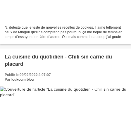
N. déteste que je teste de nouvelles recettes de cookies. Il aime tellement
ceux de Mingou qu’il ne comprend pas pourquoi ça me toque de temps en
temps d’essayer d’en faire d’autres. Oui mais comme beaucoup j’ai gouté
aux cookies de Levain Bakery à New...
La cuisine du quotidien - Chili sin carne du
placard
Publié le 09/02/2022 à 07:07
Par
loukoum blog