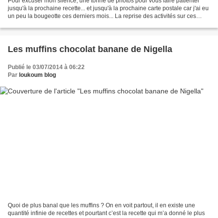
Pour excuser mon silence, une tonne de photos pour vous faire patienter
jusqu'à la prochaine recette... et jusqu'à la prochaine carte postale car j'ai eu
un peu la bougeotte ces derniers mois... La reprise des activités sur ces
pages est proche :) New...
Les muffins chocolat banane de Nigella
Publié le 03/07/2014 à 06:22
Par
loukoum blog
Quoi de plus banal que les muffins ? On en voit partout, il en existe une
quantité infinie de recettes et pourtant c’est la recette qui m’a donné le plus