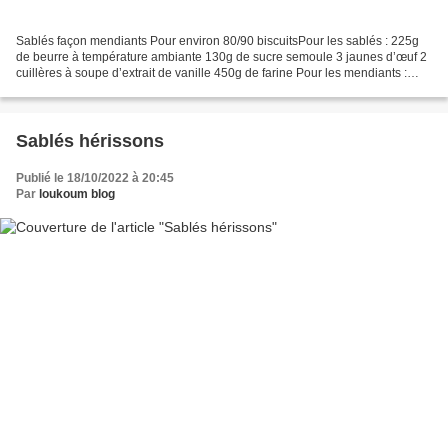
Sablés façon mendiants Pour environ 80/90 biscuitsPour les sablés : 225g
de beurre à température ambiante 130g de sucre semoule 3 jaunes d’œuf 2
cuillères à soupe d’extrait de vanille 450g de farine Pour les mendiants :
Graines de sarrasin (kasha)NoisettesPistaches...
Sablés hérissons
Publié le 18/10/2022 à 20:45
Par
loukoum blog