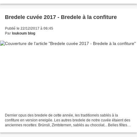
terrine et j’utilise les biscuits...
Bredele cuvée 2017 - Bredele à la confiture
Publié le 22/12/2017 à 06:45
Par
loukoum blog
Dernier opus des bredele de cette année, les traditionels sablés à la
confiture en version eneigée. Les autres bredele de notre cuvée étaient des
anciennes recettes: Brünsli, Zimtsternen, sablés au chocolat... Belles fêtes
de fin d'année à vous! Sapins...