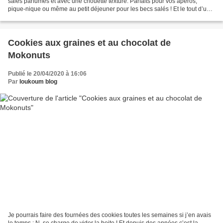
salés parfumés et avec une chouette texture. Parfaits pour vos apéros,
pique-nique ou même au petit déjeuner pour les becs salés ! Et le tout d’une
simplicité enfantine ! Une recette...
Cookies aux graines et au chocolat de
Mokonuts
Publié le 20/04/2020 à 16:06
Par
loukoum blog
Je pourrais faire des fournées des cookies toutes les semaines si j’en avais
le temps : N. se charge de vider la boite ! Et depuis des années c’est la