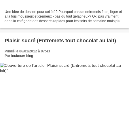
Une idée de dessert pour cet été? Pourquoi pas un entremets frais, léger et
à la fois mousseux et cremeux - pas du tout gélatineux? Ok, pas vraiment
dans la catégorie des desserts rapides pour les soirs de semaine mais plutôt
pour la fois où, invité à...
Plaisir sucré (Entremets tout chocolat au lait)
Publié le 06/01/2012 à 07:43
Par
loukoum blog