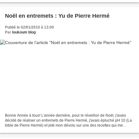
Noël en entremets : Yu de Pierre Hermé
Publié le 02/01/2010 à 13:00
Par
loukoum blog
Bonne Année à tous! L'année dernière, pour le réveillon de Noël, j'avais
décidé de réaliser un entremets de Pierre Hermé, j'avais épluché pH 10 (La
bible de Pierre Hermé) et jeté mon dévolu sur une des recettes qui me
plaisait le plus. J'y avais passé...