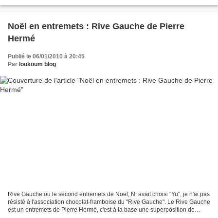
choisir un plat qui se prépare...
Noël en entremets : Rive Gauche de Pierre
Hermé
Publié le 06/01/2010 à 20:45
Par
loukoum blog
Rive Gauche ou le second entremets de Noël; N. avait choisi "Yu", je n'ai pas
résisté à l'association chocolat-framboise du "Rive Gauche". Le Rive Gauche
est un entremets de Pierre Hermé, c'est à la base une superposition de
biscuit au chocolat, mousse...