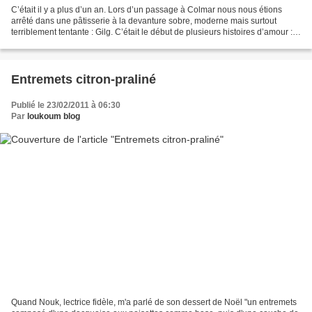
C’était il y a plus d’un an. Lors d’un passage à Colmar nous nous étions
arrêté dans une pâtisserie à la devanture sobre, moderne mais surtout
terriblement tentante : Gilg. C’était le début de plusieurs histoires d’amour :
celle de N. pour leur Forêt...
Entremets citron-praliné
Publié le 23/02/2011 à 06:30
Par
loukoum blog
Quand Nouk, lectrice fidèle, m'a parlé de son dessert de Noël "un entremets