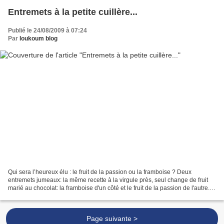
Entremets à la petite cuillère...
Publié le 24/08/2009 à 07:24
Par
loukoum blog
Qui sera l’heureux élu : le fruit de la passion ou la framboise ? Deux
entremets jumeaux: la même recette à la virgule près, seul change de fruit
marié au chocolat: la framboise d'un côté et le fruit de la passion de l'autre. À
chaque fois, bouchées après...
Page suivante >