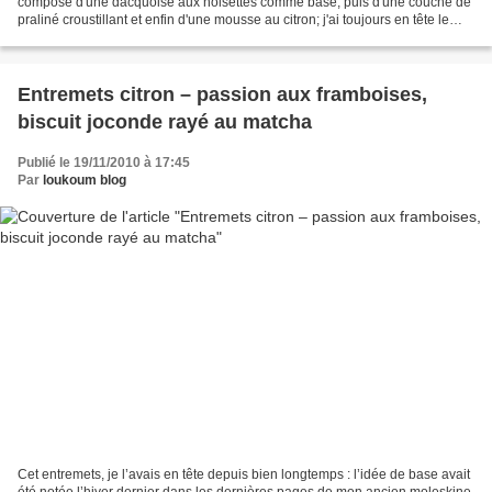
composé d'une dacquoise aux noisettes comme base, puis d'une couche de
praliné croustillant et enfin d'une mousse au citron; j'ai toujours en tête le
citron praliné d'Aoki et...
Entremets citron – passion aux framboises,
biscuit joconde rayé au matcha
Publié le 19/11/2010 à 17:45
Par
loukoum blog
Cet entremets, je l’avais en tête depuis bien longtemps : l’idée de base avait
été notée l’hiver dernier dans les dernières pages de mon ancien moleskine