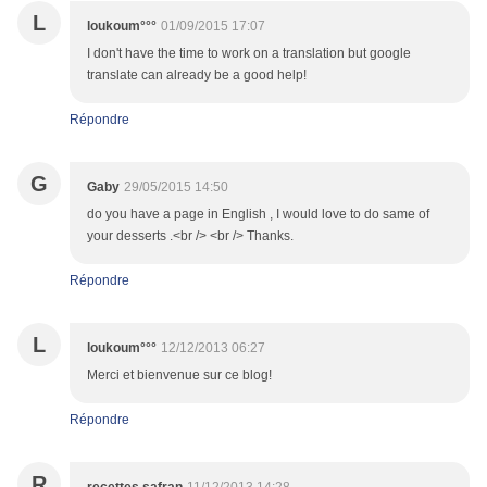
L
loukoum°°°
01/09/2015 17:07
I don't have the time to work on a translation but google
translate can already be a good help!
Répondre
G
Gaby
29/05/2015 14:50
do you have a page in English , I would love to do same of
your desserts .<br /> <br /> Thanks.
Répondre
L
loukoum°°°
12/12/2013 06:27
Merci et bienvenue sur ce blog!
Répondre
R