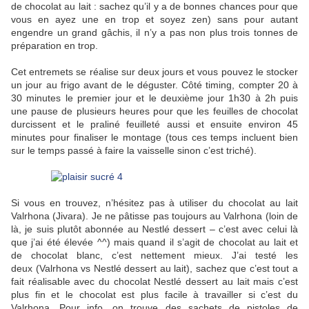
de chocolat au lait : sachez qu’il y a de bonnes chances pour que
vous en ayez une en trop et soyez zen) sans pour autant
engendre un grand gâchis, il n’y a pas non plus trois tonnes de
préparation en trop.
Cet entremets se réalise sur deux jours et vous pouvez le stocker
un jour au frigo avant de le déguster. Côté timing, compter 20 à
30 minutes le premier jour et le deuxième jour 1h30 à 2h puis
une pause de plusieurs heures pour que les feuilles de chocolat
durcissent et le praliné feuilleté aussi et ensuite environ 45
minutes pour finaliser le montage (tous ces temps incluent bien
sur le temps passé à faire la vaisselle sinon c’est triché).
Si vous en trouvez, n’hésitez pas à utiliser du chocolat au lait
Valrhona (Jivara). Je ne pâtisse pas toujours au Valrhona (loin de
là, je suis plutôt abonnée au Nestlé dessert – c’est avec celui là
que j’ai été élevée ^^) mais quand il s’agit de chocolat au lait et
de chocolat blanc, c’est nettement mieux. J’ai testé les
deux (Valrhona vs Nestlé dessert au lait), sachez que c’est tout a
fait réalisable avec du chocolat Nestlé dessert au lait mais c’est
plus fin et le chocolat est plus facile à travailler si c’est du
Valrhona. Pour info, on trouve des sachets de pistoles de