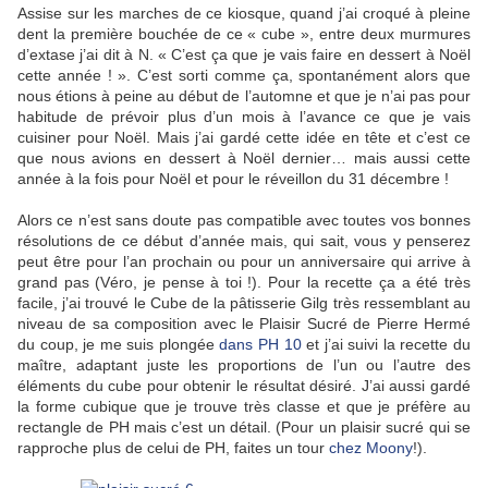
Assise sur les marches de ce kiosque, quand j’ai croqué à pleine
dent la première bouchée de ce « cube », entre deux murmures
d’extase j’ai dit à N. « C’est ça que je vais faire en dessert à Noël
cette année ! ». C’est sorti comme ça, spontanément alors que
nous étions à peine au début de l’automne et que je n’ai pas pour
habitude de prévoir plus d’un mois à l’avance ce que je vais
cuisiner pour Noël. Mais j’ai gardé cette idée en tête et c’est ce
que nous avions en dessert à Noël dernier… mais aussi cette
année à la fois pour Noël et pour le réveillon du 31 décembre !
Alors ce n’est sans doute pas compatible avec toutes vos bonnes
résolutions de ce début d’année mais, qui sait, vous y penserez
peut être pour l’an prochain ou pour un anniversaire qui arrive à
grand pas (Véro, je pense à toi !). Pour la recette ça a été très
facile, j’ai trouvé le Cube de la pâtisserie Gilg très ressemblant au
niveau de sa composition avec le Plaisir Sucré de Pierre Hermé
du coup, je me suis plongée
dans PH 10
et j’ai suivi la recette du
maître, adaptant juste les proportions de l’un ou l’autre des
éléments du cube pour obtenir le résultat désiré. J’ai aussi gardé
la forme cubique que je trouve très classe et que je préfère au
rectangle de PH mais c’est un détail. (Pour un plaisir sucré qui se
rapproche plus de celui de PH, faites un tour
chez Moony
!).