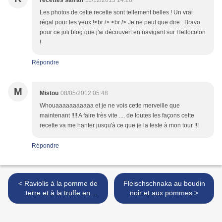
recettes safran
11/12/2013 14:28
Les photos de cette recette sont tellement belles ! Un vrai
régal pour les yeux !<br /> <br /> Je ne peut que dire : Bravo
pour ce joli blog que j'ai découvert en navigant sur Hellocoton
!
Répondre
M
Mistou
08/05/2012 05:48
Whouaaaaaaaaaaa et je ne vois cette merveille que
maintenant !!!! A faire très vite .... de toutes les façons cette
recette va me hanter jusqu'à ce que je la teste à mon tour !!!
Répondre
< Raviolis à la pomme de
Fleischschnaka au boudin
terre et à la truffe en
noir et aux pommes >
bouillon