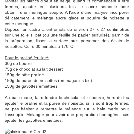
Monter les blancs d'oeuf en neige, quand ils commencent a être
fermes, ajouter en plusieurs fois le sucre semoule pour
obtenir une meringue souple. A l'aide d'une maryse incorporer
délicatement le mélange sucre glace et poudre de noisette a
cette meringue.
Déposer un cadre a entremets de environ 27 x 27 centimètres
sur une toile silipat (ou une feuille de papier sulfurisé), garnir de
la préparation, lisser la surface puis parsemer des éclats de
noisettes. Cuire 30 minutes à 170°C.
Pour le praliné feuilleté:
30g de beurre
75g de chocolat au lait dessert
150g de pâte praliné
150g de purée de noisettes (en magasins bio)
150g de gavottes émiettées
Au bain marie, faire fondre le chocolat et le beurre, hors du feu
ajouter le praliné et la purée de noisette, si ils sont trop fermes,
ne pas hésiter a remettre le mélange sur la bain marie pour
l'assouplir. Mélanger pour avoir une préparation homogène puis
ajouter les gavottes émiettées.