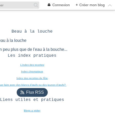
Connexion
+
Créer mon blog
Beau à la louche
n peu plus que de l'eau à la bouche...
Les index pratiques
L'index des recettes

Index chromatique
Index des recettes de fête
ue faire avec des blancs d’œufs ou des jaunes d’œufs? 
Flux RSS
Liens utiles et pratiques
Blogs a visiter