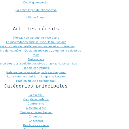
Cooking conversion
La petite leçon de cheesecake
* Album Photo *
Articles récents
Poireaux vinaigrette au miso blanc
Le mercredi c'est biscuit - Biscuits tout sourire
âté en croute de volaille aux trompettes et aux noisettes
sine de ma mère – Quelques principes autour de la salade de
fruits
Muhammara
é en croute à la volaille aux olives et aux tomates confites
Fregola con vongole
Pâté en croute pascal façon tajine d’agneau
La cuisine du quotidien - La quiche lorraine
Pâté en croute porc-pruneaux
Catégories principales
Bla bla bla...
Ca gèle là dedans!
Carnivorisme
C'est nouveau!
C'est pas moi qui l'ai fait!
Cheeeese!
Chocoholic
Des livres à croquer