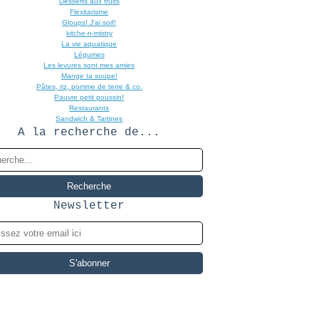
Desserts aux fruits
Flexitarisme
Gloups! J'ai soif!
kitche-n-mistry
La vie aquatique
Légumes
Les levures sont mes amies
Mange ta soupe!
Pâtes, riz, pomme de terre & co.
Pauvre petit poussin!
Restaurants
Sandwich & Tartines
A la recherche de...
Newsletter