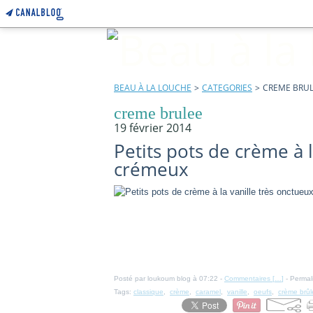
BEAU À LA LOUCHE
>
CATEGORIES
>
CREME BRU
creme brulee
19 février 2014
Petits pots de crème à l
crémeux
Posté par loukoum blog à 07:22 -
Commentaires [
…
]
- Permal
Tags:
classique
,
crème
,
caramel
,
vanille
,
oeufs
,
crème brûl