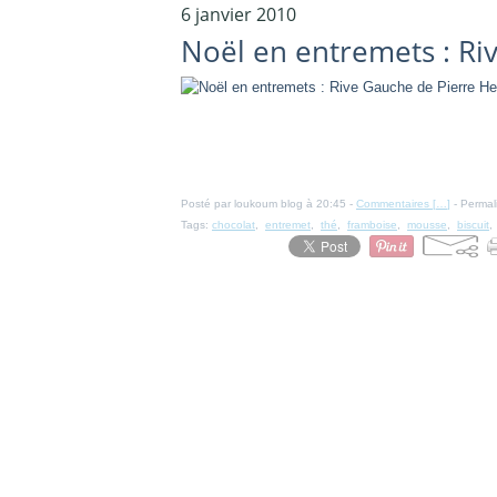
6 janvier 2010
Noël en entremets : R
Posté par loukoum blog à 20:45 -
Commentaires [
…
]
- Permal
Tags:
chocolat
,
entremet
,
thé
,
framboise
,
mousse
,
biscuit