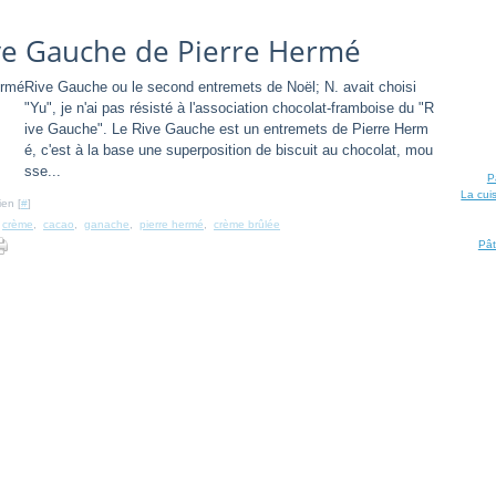
ive Gauche de Pierre Hermé
Rive Gauche ou le second entremets de Noël; N. avait choisi
"Yu", je n'ai pas résisté à l'association chocolat-framboise du "R
ive Gauche". Le Rive Gauche est un entremets de Pierre Herm
é, c'est à la base une superposition de biscuit au chocolat, mou
sse...
P
La cui
ien [
#
]
,
crème
,
cacao
,
ganache
,
pierre hermé
,
crème brûlée
Pât