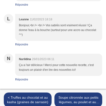
Répondre
L
Leanne
11/02/2023 18:18
Bonjour,<br /> <br /> Vos sablés sont vraiment réussi ! Ça
donne l'eau à la bouche (surtout pour une accro au chocolat
^^)
Répondre
N
Narildina
26/01/2023 06:11
Ça a l'air délicieux ! Merci pour cette nouvelle recette, c'est
toujours un plaisir d'en lire des nouvelles ici!
Répondre
< Truffes au chocolat et au
Soupe citronnée aux petits
kasha (graines de sarrasin)
légumes, au poulet et aux