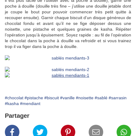
il est plus facile de l’utiliser avec la poche à douille), garnir une
poche à douille (douille très fine – j’utilise une douille jetable dont
je coupe le bout pour pouvoir commencer très petit quitte à
recouper ensuite). Garnir chaque biscuit d’un disque généreux de
chocolat fondu et avant qu’il ne se fige déposer dessus une
noisette, une pistache et quelques graines de kasha. Répéter
l’opération jusqu’à épuisement. Soyez rapide : au fil de l’opération
le chocolat dans la poche à douille va refroidir et si vous trainez
trop il va figer dans la poche à douille.
#chocolat
#pistache
#biscuit
#vanille
#noisette
#sablé
#sarrasin
#kasha
#mendiant
Partager