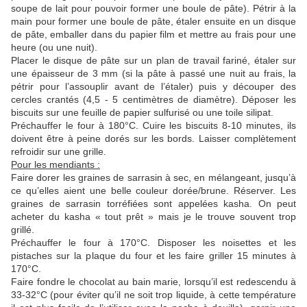
soupe de lait pour pouvoir former une boule de pâte). Pétrir à la
main pour former une boule de pâte, étaler ensuite en un disque
de pâte, emballer dans du papier film et mettre au frais pour une
heure (ou une nuit).
Placer le disque de pâte sur un plan de travail fariné, étaler sur
une épaisseur de 3 mm (si la pâte à passé une nuit au frais, la
pétrir pour l’assouplir avant de l’étaler) puis y découper des
cercles crantés (4,5 - 5 centimètres de diamètre). Déposer les
biscuits sur une feuille de papier sulfurisé ou une toile silipat.
Préchauffer le four à 180°C. Cuire les biscuits 8-10 minutes, ils
doivent être à peine dorés sur les bords. Laisser complètement
refroidir sur une grille.
Pour les mendiants :
Faire dorer les graines de sarrasin à sec, en mélangeant, jusqu’à
ce qu’elles aient une belle couleur dorée/brune. Réserver. Les
graines de sarrasin torréfiées sont appelées kasha. On peut
acheter du kasha « tout prêt » mais je le trouve souvent trop
grillé.
Préchauffer le four à 170°C. Disposer les noisettes et les
pistaches sur la plaque du four et les faire griller 15 minutes à
170°C.
Faire fondre le chocolat au bain marie, lorsqu’il est redescendu à
33-32°C (pour éviter qu’il ne soit trop liquide, à cette température