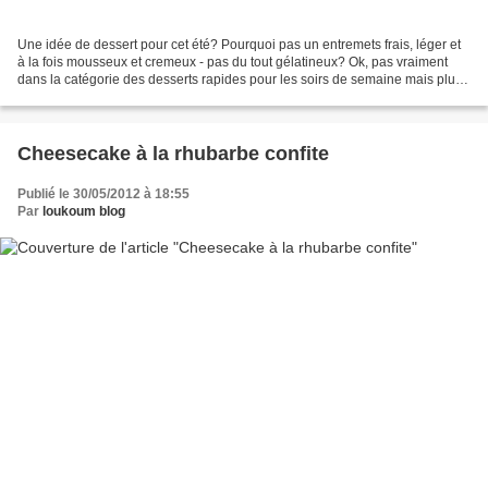
Une idée de dessert pour cet été? Pourquoi pas un entremets frais, léger et
à la fois mousseux et cremeux - pas du tout gélatineux? Ok, pas vraiment
dans la catégorie des desserts rapides pour les soirs de semaine mais plutôt
pour la fois où, invité à...
Cheesecake à la rhubarbe confite
Publié le 30/05/2012 à 18:55
Par
loukoum blog