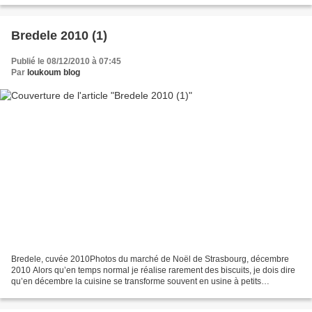
Bredele 2010 (1)
Publié le 08/12/2010 à 07:45
Par
loukoum blog
Bredele, cuvée 2010Photos du marché de Noël de Strasbourg, décembre
2010 Alors qu’en temps normal je réalise rarement des biscuits, je dois dire
qu’en décembre la cuisine se transforme souvent en usine à petits
gâteaux… D’habitude la production annuelle...