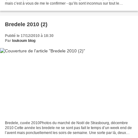
mais c’est à vous de me le confirmer - qu’ils sont inconnus sur tout le
territoire français à l’exception...
Bredele 2010 (2)
Publié le 17/12/2010 à 18:30
Par
loukoum blog
Bredele, cuvée 2010Photos du marché de Noël de Strasbourg, décembre
2010 Cette année les bredele ne se sont pas fait le temps d’un week end de
l’avent mais ponctuellement les soirs de semaine. Une sorte par là, deux
pâtes ce soir là pour une cuisson le...