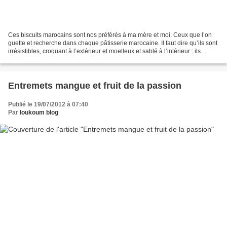
Ces biscuits marocains sont nos préférés à ma mère et moi. Ceux que l’on
guette et recherche dans chaque pâtisserie marocaine. Il faut dire qu’ils sont
irrésistibles, croquant à l’extérieur et moelleux et sablé à l’intérieur : ils
fondent en bouche. Je...
Entremets mangue et fruit de la passion
Publié le 19/07/2012 à 07:40
Par
loukoum blog