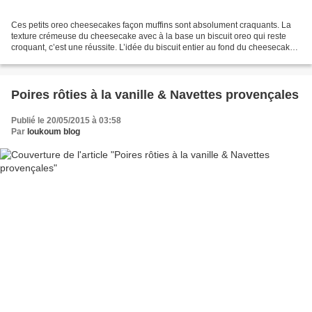
Ces petits oreo cheesecakes façon muffins sont absolument craquants. La
texture crémeuse du cheesecake avec à la base un biscuit oreo qui reste
croquant, c’est une réussite. L’idée du biscuit entier au fond du cheesecake
permet d’obtenir une base bien...
Poires rôties à la vanille & Navettes provençales
Publié le 20/05/2015 à 03:58
Par
loukoum blog