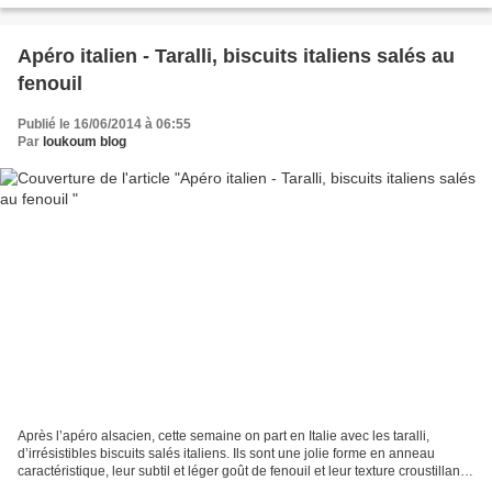
Apéro italien - Taralli, biscuits italiens salés au
fenouil
Publié le 16/06/2014 à 06:55
Par
loukoum blog
Après l’apéro alsacien, cette semaine on part en Italie avec les taralli,
d’irrésistibles biscuits salés italiens. Ils sont une jolie forme en anneau
caractéristique, leur subtil et léger goût de fenouil et leur texture croustillante
leurs confère un...