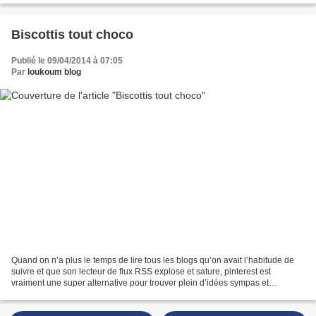
Biscottis tout choco
Publié le 09/04/2014 à 07:05
Par
loukoum blog
Quand on n’a plus le temps de lire tous les blogs qu’on avait l’habitude de
suivre et que son lecteur de flux RSS explose et sature, pinterest est
vraiment une super alternative pour trouver plein d’idées sympas et
l'inspiration pour ses prochains diners....