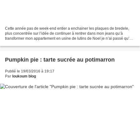
Cette année pas de week-end entier a enchainer les plaques de bredele,
plus concentrée sur l’idée de continuer à rentrer dans mon jeans qu’à
transformer mon appartement en usine de lutins de Noel je n’ai passé qu’un
après midi avec belle-mamie à faire...
Pumpkin pie : tarte sucrée au potimarron
Publié le 19/03/2016 à 19:17
Par
loukoum blog