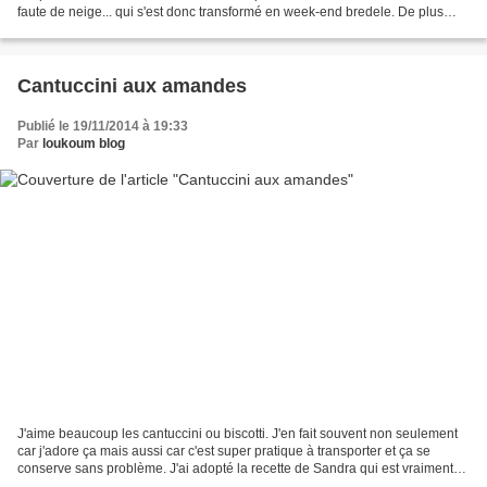
faute de neige... qui s'est donc transformé en week-end bredele. De plus
petites quantités, moins de...
Cantuccini aux amandes
Publié le 19/11/2014 à 19:33
Par
loukoum blog
J'aime beaucoup les cantuccini ou biscotti. J'en fait souvent non seulement
car j'adore ça mais aussi car c'est super pratique à transporter et ça se
conserve sans problème. J'ai adopté la recette de Sandra qui est vraiment
sympa, on peut varier les parfums...