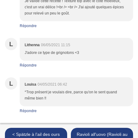
Je valide cette recette ! Texture top avec le côté moelleux,
c'est un vrai délice !<br /> <br /> J'ai ajouté quelques épices
pour relevé un peu le goût.
Répondre
L
Lithenna
06/05/2021 11:15
J'adore ce type de grignotons <3
Répondre
L
Louisa
04/05/2021 06:42
*Trop présent je voulais dire, parce qu'on le sent quand
même bien !!
Répondre
< Spätzle à l’ail des ours
Ravioli all'uovo (Ravioli au