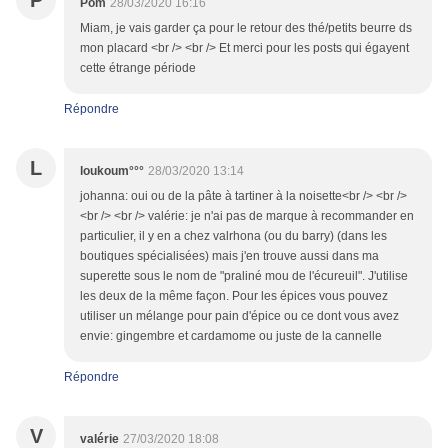
P
Pom
28/03/2020 16:16
Miam, je vais garder ça pour le retour des thé/petits beurre ds
mon placard <br /> <br /> Et merci pour les posts qui égayent
cette étrange période
Répondre
L
loukoum°°°
28/03/2020 13:14
johanna: oui ou de la pâte à tartiner à la noisette<br /> <br />
<br /> <br /> valérie: je n'ai pas de marque à recommander en
particulier, il y en a chez valrhona (ou du barry) (dans les
boutiques spécialisées) mais j'en trouve aussi dans ma
superette sous le nom de "praliné mou de l'écureuil". J'utilise
les deux de la même façon. Pour les épices vous pouvez
utiliser un mélange pour pain d'épice ou ce dont vous avez
envie: gingembre et cardamome ou juste de la cannelle
Répondre
V
valérie
27/03/2020 18:08