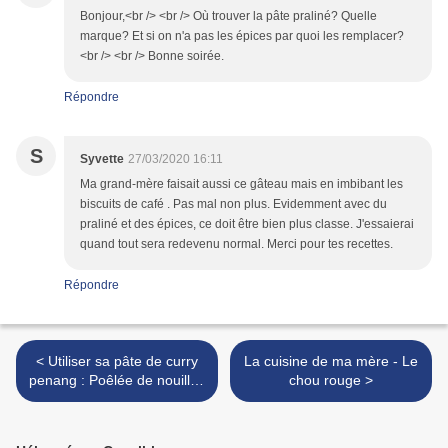
Bonjour,<br /> <br /> Où trouver la pâte praliné? Quelle
marque? Et si on n'a pas les épices par quoi les remplacer?
<br /> <br /> Bonne soirée.
Répondre
S
Syvette
27/03/2020 16:11
Ma grand-mère faisait aussi ce gâteau mais en imbibant les
biscuits de café . Pas mal non plus. Evidemment avec du
praliné et des épices, ce doit être bien plus classe. J'essaierai
quand tout sera redevenu normal. Merci pour tes recettes.
Répondre
< Utiliser sa pâte de curry
La cuisine de ma mère - Le
penang : Poêlée de nouilles
chou rouge >
aux légumes et au curry
penang