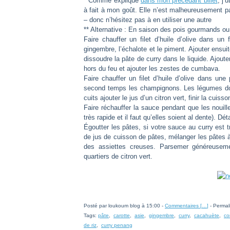
* Comme expliqué
dans mon précédant billet
, j’
à fait à mon goût. Elle n’est malheureusement 
– donc n’hésitez pas à en utiliser une autre
** Alternative : En saison des pois gourmands ou d
Faire chauffer un filet d’huile d’olive dans un 
gingembre, l’échalote et le piment. Ajouter ensuit
dissoudre la pâte de curry dans le liquide. Ajoute
hors du feu et ajouter les zestes de cumbava.
Faire chauffer un filet d’huile d’olive dans une 
second temps les champignons. Les légumes doi
cuits ajouter le jus d’un citron vert, finir la cuisso
Faire réchauffer la sauce pendant que les nouill
très rapide et il faut qu’elles soient al dente). Dét
Égoutter les pâtes, si votre sauce au curry est 
de jus de cuisson de pâtes, mélanger les pâtes à
des assiettes creuses. Parsemer généreuseme
quartiers de citron vert.
Posté par loukoum blog à 15:00 -
Commentaires [
…
]
- Permal
Tags:
pâte
,
carotte
,
asie
,
gingembre
,
curry
,
cacahuète
,
co
de riz
,
curry penang