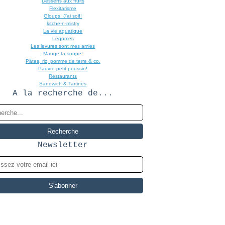
Desserts aux fruits
Flexitarisme
Gloups! J'ai soif!
kitche-n-mistry
La vie aquatique
Légumes
Les levures sont mes amies
Mange ta soupe!
Pâtes, riz, pomme de terre & co.
Pauvre petit poussin!
Restaurants
Sandwich & Tartines
A la recherche de...
Newsletter