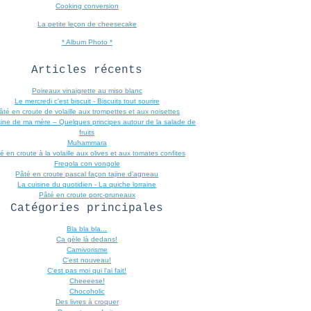
Cooking conversion
La petite leçon de cheesecake
* Album Photo *
Articles récents
Poireaux vinaigrette au miso blanc
Le mercredi c'est biscuit - Biscuits tout sourire
âté en croute de volaille aux trompettes et aux noisettes
sine de ma mère – Quelques principes autour de la salade de
fruits
Muhammara
é en croute à la volaille aux olives et aux tomates confites
Fregola con vongole
Pâté en croute pascal façon tajine d’agneau
La cuisine du quotidien - La quiche lorraine
Pâté en croute porc-pruneaux
Catégories principales
Bla bla bla...
Ca gèle là dedans!
Carnivorisme
C'est nouveau!
C'est pas moi qui l'ai fait!
Cheeeese!
Chocoholic
Des livres à croquer