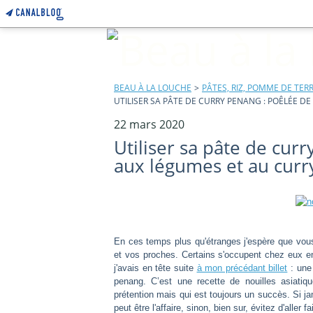
BEAU À LA LOUCHE
>
PÂTES, RIZ, POMME DE TERR
UTILISER SA PÂTE DE CURRY PENANG : POÊLÉE 
22 mars 2020
Utiliser sa pâte de cur
aux légumes et au cur
En ces temps plus qu'étranges j'espère que vous
et vos proches. Certains s'occupent chez eux e
j'avais en tête suite
à mon précédant billet
: une 
penang. C’est une recette de nouilles asiat
prétention mais qui est toujours un succès. Si j
peut être l'affaire, sinon, bien sur, évitez d'aller