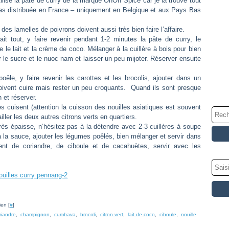
utilise la pâte de curry de la marque OnOff Spice car je la trouve tout
pas distribuée en France – uniquement en Belgique et aux Pays Bas
es lamelles de poivrons doivent aussi très bien faire l’affaire.
fait tout, y faire revenir pendant 1-2 minutes la pâte de curry, le
e le lait et la crème de coco. Mélanger à la cuillère à bois pour bien
r le sucre et le nuoc nam et laisser un peu mijoter. Réserver ensuite
poêle, y faire revenir les carottes et les brocolis, ajouter dans un
vent cuire mais rester un peu croquants. Quand ils sont presque
n et réserver.
es cuisent (attention la cuisson des nouilles asiatiques est souvent
ailler les deux autres citrons verts en quartiers.
très épaisse, n’hésitez pas à la détendre avec 2-3 cuillères à soupe
 la sauce, ajouter les légumes poêlés, bien mélanger et servir dans
nt de coriandre, de ciboule et de cacahuètes, servir avec les
ien [
#
]
riandre
,
champignon
,
cumbava
,
brocoli
,
citron vert
,
lait de coco
,
ciboule
,
nouille