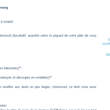
penang
s à soupe)
émincé) (facultatif, quantité selon le piquant de votre pâte de curry
P
La cui
Pât
 en bâtonnets)**
nettoyés et découpés en rondelles)**
des nouilles aux œufs un peu larges, choisissez ce dont vous avez
ssées