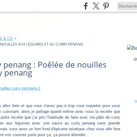
E & CO.
>
DE NOUILLES AUX LÉGUMES ET AU CURRY PENANG
u
ry penang : Poêlée de nouilles
ry penang
Q
 allez bien et que vous n'avez pas à trop vous inquieter pour vous
n cuisinant, alors je partage quand même avec vous la recette que
autre recette que j’ai pris l’habitude de faire avec ma pâte de curry
iques aux légumes avec une sauce au curry penang sans grande
amais vous avez un bon fond d'épicerie asiatique chez vous elle fera
 faire vos courses juste pour ça, ça pourra attendre...