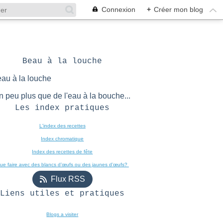
Connexion
+
Créer mon blog
Beau à la louche
n peu plus que de l'eau à la bouche...
Les index pratiques
L'index des recettes

Index chromatique
Index des recettes de fête
ue faire avec des blancs d’œufs ou des jaunes d’œufs? 
Flux RSS
Liens utiles et pratiques
Blogs a visiter