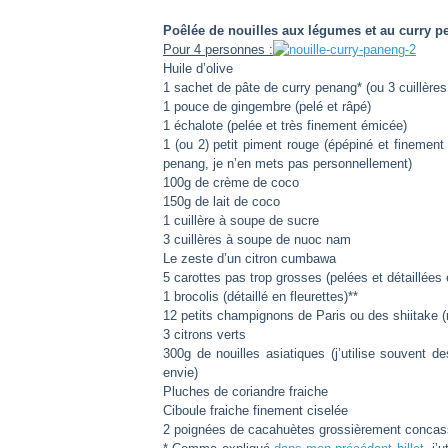
Poêlée de nouilles aux légumes et au curry 
Pour 4 personnes :
Huile d’olive
1 sachet de pâte de curry penang* (ou 3 cuillère
1 pouce de gingembre (pelé et râpé)
1 échalote (pelée et très finement émicée)
1 (ou 2) petit piment rouge (épépiné et finement 
penang, je n’en mets pas personnellement)
100g de crème de coco
150g de lait de coco
1 cuillère à soupe de sucre
3 cuillères à soupe de nuoc nam
Le zeste d’un citron cumbawa
5 carottes pas trop grosses (pelées et détaillées
1 brocolis (détaillé en fleurettes)**
12 petits champignons de Paris ou des shiitake (
3 citrons verts
300g de nouilles asiatiques (j’utilise souvent 
envie)
Pluches de coriandre fraiche
Ciboule fraiche finement ciselée
2 poignées de cacahuètes grossièrement conca