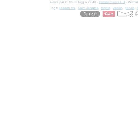
Posté par loukoum blog à 22:48 -
Commentaires [
…
]
- Permal
Tags:
poisson cru
,
Saint Jacques
,
tartare
,
vanille
,
panais
,