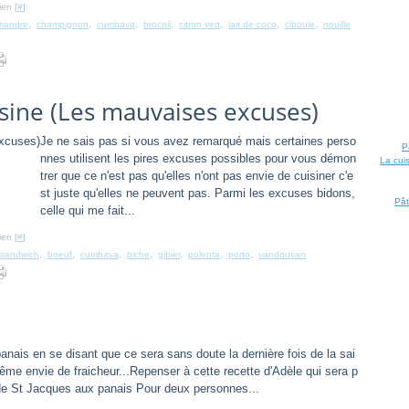
ien [
#
]
riandre
,
champignon
,
cumbava
,
brocoli
,
citron vert
,
lait de coco
,
ciboule
,
nouille
sine (Les mauvaises excuses)
Je ne sais pas si vous avez remarqué mais certaines perso
P
nnes utilisent les pires excuses possibles pour vous démon
La cui
trer que ce n'est pas qu'elles n'ont pas envie de cuisiner c'e
st juste qu'elles ne peuvent pas. Parmi les excuses bidons,
Pât
celle qui me fait...
ien [
#
]
sandwich
,
boeuf
,
cumbava
,
biche
,
gibier
,
polenta
,
porto
,
vandouvan
nais en se disant que ce sera sans doute la dernière fois de la sai
me envie de fraicheur...Repenser à cette recette d'Adèle qui sera p
x de St Jacques aux panais Pour deux personnes...