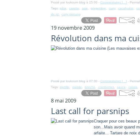
Posté par loukoum blog à 15:00 -
Commentaires [
…
]
- Permal
Tags:
pâte
,
carotte
,
asie
,
gingembre
,
curry
,
cacahuète
,
co
de riz
,
curry penang
19 novembre 2009
Révolution dans ma cui
Posté par loukoum blog à 07:30 -
Commentaires [
…
]
- Permal
Tags:
myrtille
,
viande
,
brioche
,
cranberries
,
sauce
,
cassis
,
8 mai 2009
Last call for parsnips
Craquer pour ces beaux pa
son...Mais avoir quand mê
arfaite... Tartare de noi