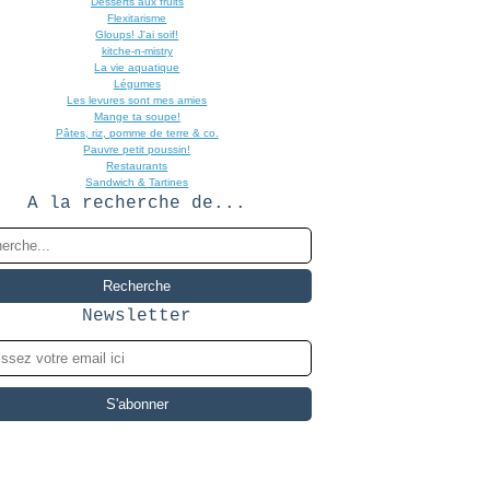
Desserts aux fruits
Flexitarisme
Gloups! J'ai soif!
kitche-n-mistry
La vie aquatique
Légumes
Les levures sont mes amies
Mange ta soupe!
Pâtes, riz, pomme de terre & co.
Pauvre petit poussin!
Restaurants
Sandwich & Tartines
A la recherche de...
Newsletter