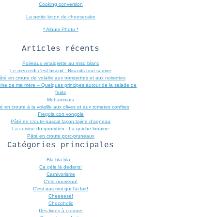
Cooking conversion
La petite leçon de cheesecake
* Album Photo *
Articles récents
Poireaux vinaigrette au miso blanc
Le mercredi c'est biscuit - Biscuits tout sourire
âté en croute de volaille aux trompettes et aux noisettes
sine de ma mère – Quelques principes autour de la salade de
fruits
Muhammara
é en croute à la volaille aux olives et aux tomates confites
Fregola con vongole
Pâté en croute pascal façon tajine d’agneau
La cuisine du quotidien - La quiche lorraine
Pâté en croute porc-pruneaux
Catégories principales
Bla bla bla...
Ca gèle là dedans!
Carnivorisme
C'est nouveau!
C'est pas moi qui l'ai fait!
Cheeeese!
Chocoholic
Des livres à croquer