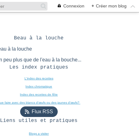
Connexion
+
Créer mon blog
Beau à la louche
n peu plus que de l'eau à la bouche...
Les index pratiques
L'index des recettes

Index chromatique
Index des recettes de fête
ue faire avec des blancs d’œufs ou des jaunes d’œufs? 
Flux RSS
Liens utiles et pratiques
Blogs a visiter