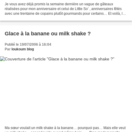
Je vous avez déjà promis la semaine dernière un vague de gâteaux
réalisées pour mon anniversaire et celui de Little So’ , anniversaires fêtés
avec une trentaine de copains plutôt gourmands pour certains… Et voilà, la
vague de sucre va déferler ici. Il...
Glace à la banane ou milk shake ?
Publié le 19/07/2006 à 16:04
Par
loukoum blog
Ma sœur voulait un milk shake à la banane… pourquoi pas… Mais elle veut