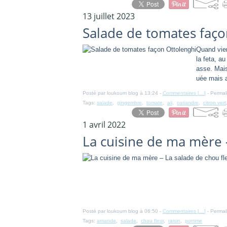
13 juillet 2023
Salade de tomates faço
Quand vien
la feta, a
asse. Mais
uée mais 
Posté par loukoum blog à 13:24 -
Commentaires [
…
]
- Permal
Tags:
salade
,
gingembre
,
tomate
,
ail
,
coriandre
,
citron vert
1 avril 2022
La cuisine de ma mère 
Posté par loukoum blog à 06:50 -
Commentaires [
…
]
- Permal
Tags:
amande
,
salade
,
chou fleur
,
raisin
,
pomme