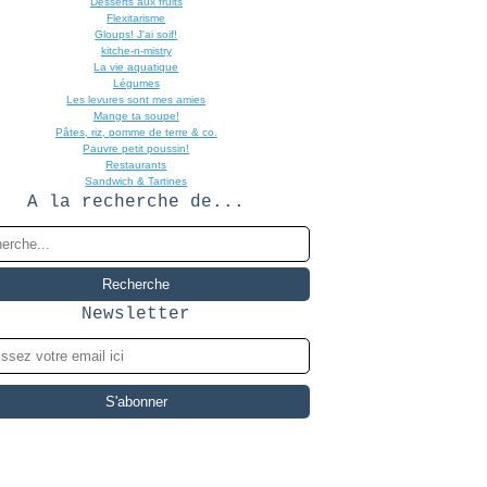
Desserts aux fruits
Flexitarisme
Gloups! J'ai soif!
kitche-n-mistry
La vie aquatique
Légumes
Les levures sont mes amies
Mange ta soupe!
Pâtes, riz, pomme de terre & co.
Pauvre petit poussin!
Restaurants
Sandwich & Tartines
A la recherche de...
Newsletter