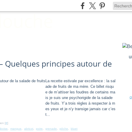
u
– Quelques principes autour de
La recette estivale par excellence : la sal
ade de fruits de ma mère. Ce billet risqu
e de m’attiser les foudres de certains ma
is je suis une psychorigide de la salade
Q
de fruits. Y’a trois règles à respecter à m
es yeux et je n’y transige jamais car c’es
t...
ien [
#
]
mboise
,
mangue
,
abricot
,
poire
,
grenade
,
pèche
,
bluet