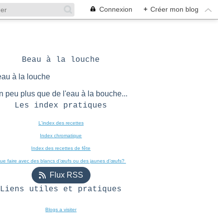
Connexion
+
Créer mon blog
Beau à la louche
n peu plus que de l'eau à la bouche...
Les index pratiques
L'index des recettes

Index chromatique
Index des recettes de fête
ue faire avec des blancs d’œufs ou des jaunes d’œufs? 
Flux RSS
Liens utiles et pratiques
Blogs a visiter