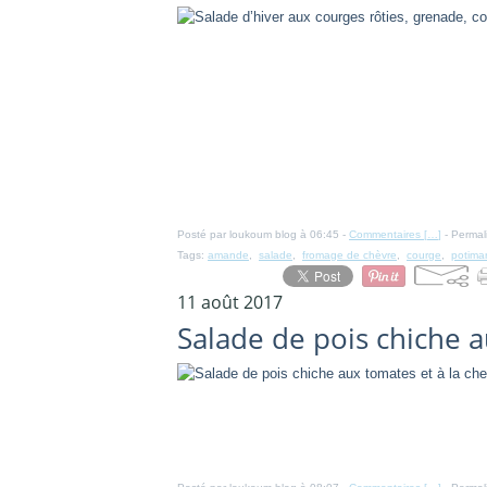
Posté par loukoum blog à 06:45 -
Commentaires [
…
]
- Permal
Tags:
amande
,
salade
,
fromage de chèvre
,
courge
,
potima
11 août 2017
Salade de pois chiche 