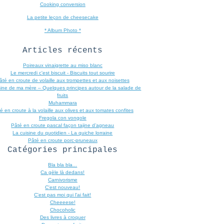
Cooking conversion
La petite leçon de cheesecake
* Album Photo *
Articles récents
Poireaux vinaigrette au miso blanc
Le mercredi c'est biscuit - Biscuits tout sourire
âté en croute de volaille aux trompettes et aux noisettes
sine de ma mère – Quelques principes autour de la salade de
fruits
Muhammara
é en croute à la volaille aux olives et aux tomates confites
Fregola con vongole
Pâté en croute pascal façon tajine d’agneau
La cuisine du quotidien - La quiche lorraine
Pâté en croute porc-pruneaux
Catégories principales
Bla bla bla...
Ca gèle là dedans!
Carnivorisme
C'est nouveau!
C'est pas moi qui l'ai fait!
Cheeeese!
Chocoholic
Des livres à croquer