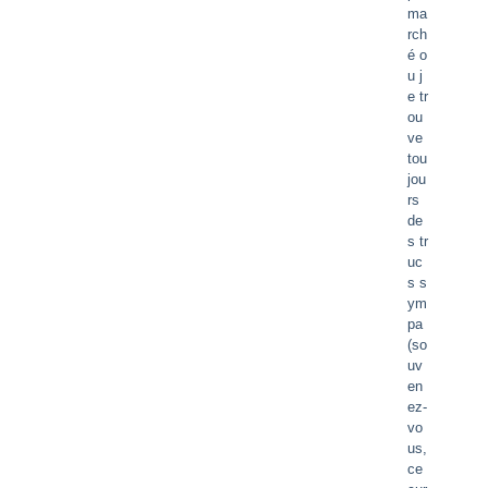
ma
rch
é o
u j
e tr
ou
ve
tou
jou
rs
de
s tr
uc
s s
ym
pa
(so
uv
en
ez-
vo
us,
ce