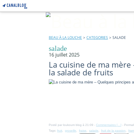
BEAU À LA LOUCHE
>
CATEGORIES
>
SALADE
salade
16 juillet 2025
La cuisine de ma mère 
la salade de fruits
Posté par loukoum blog à 21:09 -
Commentaires [
…
]
- Permal
Tags:
fruit
,
groseille
,
fraise
,
salade
,
fruit de la passion
,
fra