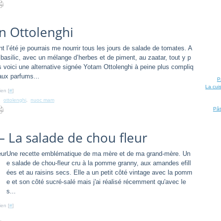
n Ottolenghi
t l’été je pourrais me nourrir tous les jours de salade de tomates. A
u basilic, avec un mélange d’herbes et de piment, au zaatar, tout y p
 voici une alternative signée Yotam Ottolenghi à peine plus compliq
aux parfums...
P
La cui
ien [
#
]
,
ottolenghi
,
nuoc mam
Pât
– La salade de chou fleur
Une recette emblématique de ma mère et de ma grand-mère. Un
e salade de chou-fleur cru à la pomme granny, aux amandes efill
ées et au raisins secs. Elle a un petit côté vintage avec la pomm
e et son côté sucré-salé mais j'ai réalisé récemment qu'avec le
s...
ien [
#
]