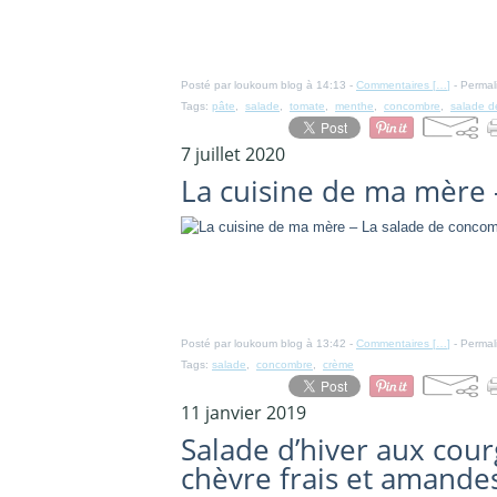
Posté par loukoum blog à 14:13 -
Commentaires [
…
]
- Permal
Tags:
pâte
,
salade
,
tomate
,
menthe
,
concombre
,
salade d
7 juillet 2020
La cuisine de ma mère
Posté par loukoum blog à 13:42 -
Commentaires [
…
]
- Permal
Tags:
salade
,
concombre
,
crème
11 janvier 2019
Salade d’hiver aux cour
chèvre frais et amandes