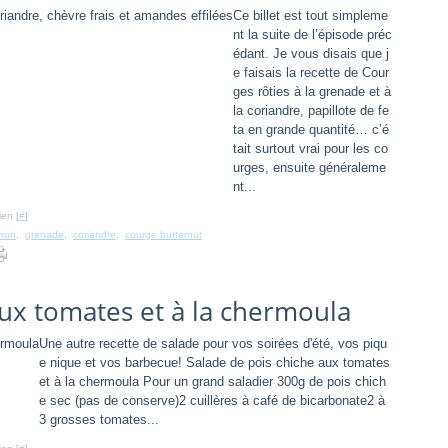
Ce billet est tout simpleme
nt la suite de l’épisode préc
édant. Je vous disais que j
e faisais la recette de Cour
ges rôties à la grenade et à
la coriandre, papillote de fe
ta en grande quantité… c’é
tait surtout vrai pour les co
urges, ensuite généraleme
nt...
ien [
#
]
rron
,
grenade
,
coriandre
,
courge butternut
aux tomates et à la chermoula
Une autre recette de salade pour vos soirées d'été, vos piqu
e nique et vos barbecue! Salade de pois chiche aux tomates
et à la chermoula Pour un grand saladier 300g de pois chich
e sec (pas de conserve)2 cuillères à café de bicarbonate2 à
3 grosses tomates...