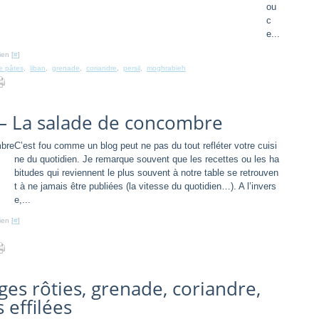
ou
c
e...
ien [
#
]
e pâtes
,
liban
,
grenade
,
coriandre
,
persil
,
moghrabieh
 – La salade de concombre
C’est fou comme un blog peut ne pas du tout refléter votre cuisi
ne du quotidien. Je remarque souvent que les recettes ou les ha
bitudes qui reviennent le plus souvent à notre table se retrouven
t à ne jamais être publiées (la vitesse du quotidien…). A l’invers
e,...
ien [
#
]
ges rôties, grenade, coriandre,
 effilées