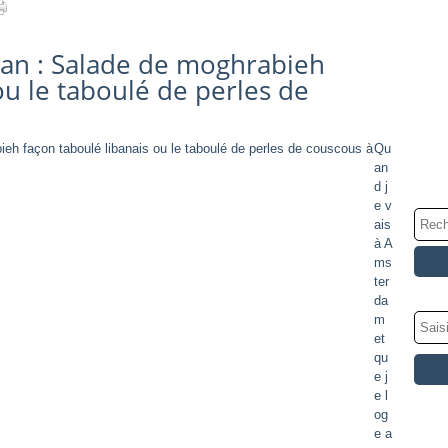
ban : Salade de moghrabieh
ou le taboulé de perles de
Qu
an
d j
e v
ais
à A
ms
ter
da
m
et
qu
e j
e l
og
e a