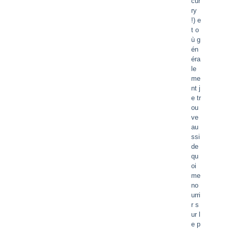
cur
ry
!) e
t o
ù g
én
éra
le
me
nt j
e tr
ou
ve
au
ssi
de
qu
oi
me
no
urri
r s
ur l
e p