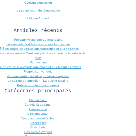
Cooking conversion
La petite leçon de cheesecake
* Album Photo *
Articles récents
Poireaux vinaigrette au miso blanc
Le mercredi c'est biscuit - Biscuits tout sourire
âté en croute de volaille aux trompettes et aux noisettes
sine de ma mère – Quelques principes autour de la salade de
fruits
Muhammara
é en croute à la volaille aux olives et aux tomates confites
Fregola con vongole
Pâté en croute pascal façon tajine d’agneau
La cuisine du quotidien - La quiche lorraine
Pâté en croute porc-pruneaux
Catégories principales
Bla bla bla...
Ca gèle là dedans!
Carnivorisme
C'est nouveau!
C'est pas moi qui l'ai fait!
Cheeeese!
Chocoholic
Des livres à croquer