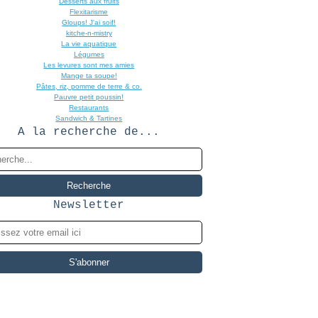
Desserts aux fruits
Flexitarisme
Gloups! J'ai soif!
kitche-n-mistry
La vie aquatique
Légumes
Les levures sont mes amies
Mange ta soupe!
Pâtes, riz, pomme de terre & co.
Pauvre petit poussin!
Restaurants
Sandwich & Tartines
A la recherche de...
Newsletter