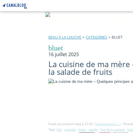
BEAU À LA LOUCHE
>
CATEGORIES
>
BLUET
bluet
16 juillet 2025
La cuisine de ma mère 
la salade de fruits
Posté par loukoum blog à 21:09 -
Commentaires [
…
]
- Permal
Tags:
fruit
,
groseille
,
fraise
,
salade
,
fruit de la passion
,
fra