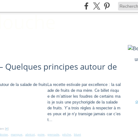
u
– Quelques principes autour de
La recette estivale par excellence : la sal
ade de fruits de ma mère. Ce billet risqu
e de m’attiser les foudres de certains ma
is je suis une psychorigide de la salade
Q
de fruits. Y’a trois règles à respecter à m
es yeux et je n’y transige jamais car c’es
t...
ien [
#
]
mboise
,
mangue
,
abricot
,
poire
,
grenade
,
pèche
,
bluet