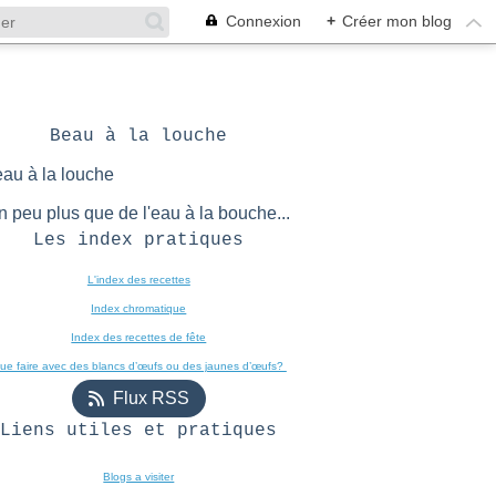
Connexion
+
Créer mon blog
Beau à la louche
n peu plus que de l'eau à la bouche...
Les index pratiques
L'index des recettes

Index chromatique
Index des recettes de fête
ue faire avec des blancs d’œufs ou des jaunes d’œufs? 
Flux RSS
Liens utiles et pratiques
Blogs a visiter