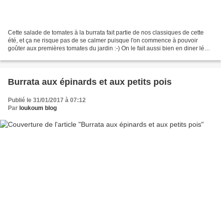
Cette salade de tomates à la burrata fait partie de nos classiques de cette
été, et ça ne risque pas de se calmer puisque l'on commence à pouvoir
goûter aux premières tomates du jardin :-) On le fait aussi bien en diner léger
les soirs de canicule qu'en...
Burrata aux épinards et aux petits pois
Publié le 31/01/2017 à 07:12
Par
loukoum blog