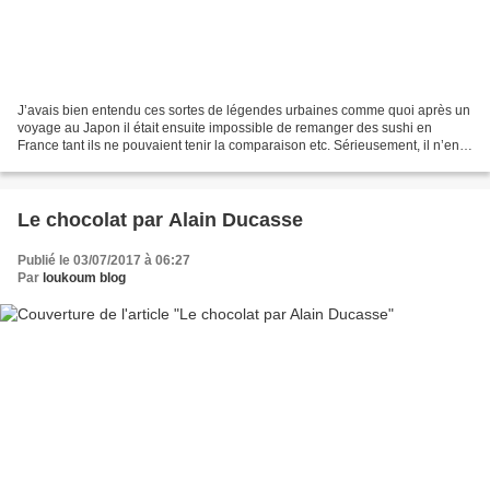
J’avais bien entendu ces sortes de légendes urbaines comme quoi après un
voyage au Japon il était ensuite impossible de remanger des sushi en
France tant ils ne pouvaient tenir la comparaison etc. Sérieusement, il n’en
est rien. Il y a maintenant d’excellents...
Le chocolat par Alain Ducasse
Publié le 03/07/2017 à 06:27
Par
loukoum blog