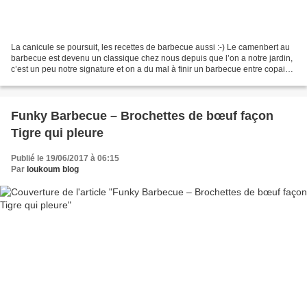
La canicule se poursuit, les recettes de barbecue aussi :-) Le camenbert au
barbecue est devenu un classique chez nous depuis que l’on a notre jardin,
c’est un peu notre signature et on a du mal à finir un barbecue entre copains
sans ce camembert chaud...
Funky Barbecue – Brochettes de bœuf façon
Tigre qui pleure
Publié le 19/06/2017 à 06:15
Par
loukoum blog