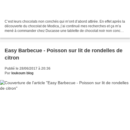
C’est leurs chocolats non conchés qui m’ont d’abord attirée. En effet après la
découverte du chocolat de Modica, j’ai continué mes recherches et ça m’a
mené à commander chez Ducasse une tablette de chocolat noir non conché
(origine Pérou) ainsi qu’une...
Easy Barbecue - Poisson sur lit de rondelles de
citron
Publié le 28/06/2017 à 20:36
Par
loukoum blog