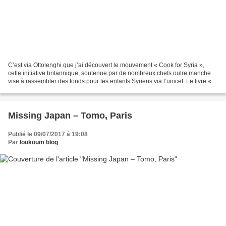
C’est via Ottolenghi que j’ai découvert le mouvement « Cook for Syria »,
cette initiative britannique, soutenue par de nombreux chefs outre manche
vise à rassembler des fonds pour les enfants Syriens via l’unicef. Le livre «
Cook for Syria » n’est qu’un...
Missing Japan – Tomo, Paris
Publié le 09/07/2017 à 19:08
Par
loukoum blog