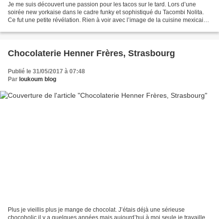
Je me suis découvert une passion pour les tacos sur le tard. Lors d’une
soirée new yorkaise dans le cadre funky et sophistiqué du Tacombi Nolita.
Ce fut une petite révélation. Rien à voir avec l’image de la cuisine mexicaine
vue de l’hexagone ni probablement...
Chocolaterie Henner Frères, Strasbourg
Publié le 31/05/2017 à 07:48
Par
loukoum blog
Plus je vieillis plus je mange de chocolat. J’étais déjà une sérieuse
chocoholic il y a quelques années mais aujourd’hui à moi seule je travaille