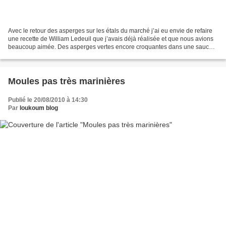
Avec le retour des asperges sur les étals du marché j’ai eu envie de refaire
une recette de William Ledeuil que j’avais déjà réalisée et que nous avions
beaucoup aimée. Des asperges vertes encore croquantes dans une sauce à
la pomme verte, au curcuma...
Moules pas très marinières
Publié le 20/08/2010 à 14:30
Par
loukoum blog