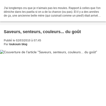
J'ai longtemps cru que je n'aimais pas les moules. Rapport à celles que l'on
déniche dans les paella si on a de la chance (ou pas). Et il y a des années
de ça, une ancienne belle mère (qui cuisinait comme un pied!) était arrivée à
table avec une marmite...
Saveurs, senteurs, couleurs... du goût
Publié le 02/03/2010 à 07:45
Par
loukoum blog