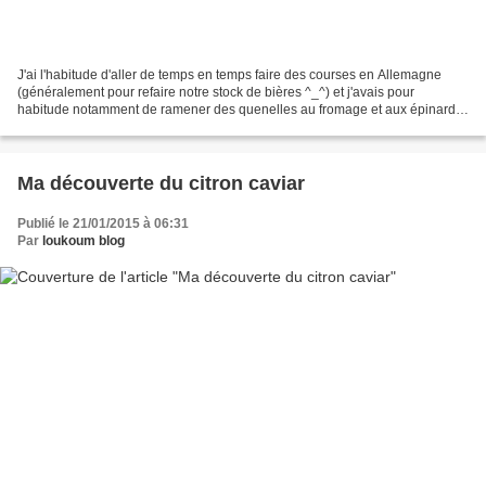
J'ai l'habitude d'aller de temps en temps faire des courses en Allemagne
(généralement pour refaire notre stock de bières ^_^) et j'avais pour
habitude notamment de ramener des quenelles au fromage et aux épinards
que j’aimais beaucoup. Mais depuis quelques...
Ma découverte du citron caviar
Publié le 21/01/2015 à 06:31
Par
loukoum blog