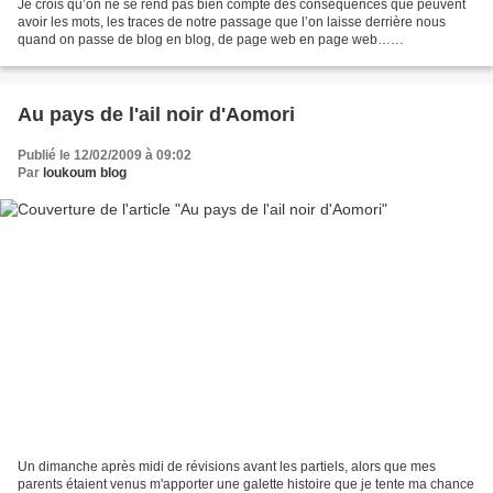
Je crois qu’on ne se rend pas bien compte des conséquences que peuvent
avoir les mots, les traces de notre passage que l’on laisse derrière nous
quand on passe de blog en blog, de page web en page web…
Innocemment, on laisse chez une betterave urbaine...
Au pays de l'ail noir d'Aomori
Publié le 12/02/2009 à 09:02
Par
loukoum blog
Un dimanche après midi de révisions avant les partiels, alors que mes
parents étaient venus m'apporter une galette histoire que je tente ma chance