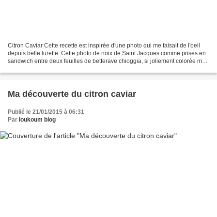
Citron Caviar Cette recette est inspirée d'une photo qui me faisait de l'oeil
depuis belle lurette. Cette photo de noix de Saint Jacques comme prises en
sandwich entre deux feuilles de betterave chioggia, si joliement colorée me
mettait terriblement en...
Ma découverte du citron caviar
Publié le 21/01/2015 à 06:31
Par
loukoum blog