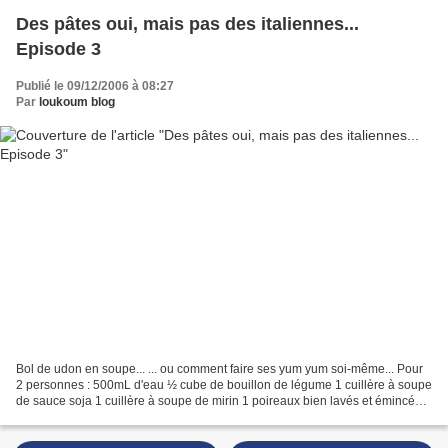
Des pâtes oui, mais pas des italiennes...
Episode 3
Publié le 09/12/2006 à 08:27
Par
loukoum blog
Bol de udon en soupe... ... ou comment faire ses yum yum soi-même... Pour
2 personnes : 500mL d'eau ½ cube de bouillon de légume 1 cuillère à soupe
de sauce soja 1 cuillère à soupe de mirin 1 poireaux bien lavés et émincés
en très fines rondelles 1 oignons...