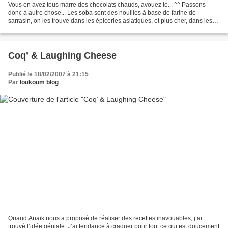
Vous en avez tous marre des chocolats chauds, avouez le... ^^ Passons
donc à autre chose... Les soba sont des nouilles à base de farine de
sarrasin, on les trouve dans les épiceries asiatiques, et plus cher, dans les
magasins bio. Les japonais les mangent...
Coq’ & Laughing Cheese
Publié le 18/02/2007 à 21:15
Par
loukoum blog
Quand Anaik nous a proposé de réaliser des recettes inavouables, j’ai
trouvé l’idée géniale. J’ai tendance à craquer pour tout ce qui est doucement