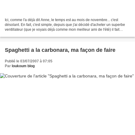
Ici, comme l'a déjà dit Anne, le temps est au mois de novembre... c'est
désolant. En fait, c'est simple, depuis que j'ai décidé d'acheter un superbe
ventillateur (que je voyais déjà comme mon meilleur ami de l'été) il fait
moche (et froid). Ca m'apprendra....
Spaghetti a la carbonara, ma façon de faire
Publié le 03/07/2007 à 07:05
Par
loukoum blog