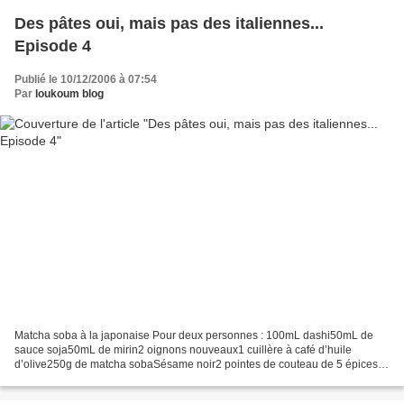
Des pâtes oui, mais pas des italiennes...
Episode 4
Publié le 10/12/2006 à 07:54
Par
loukoum blog
Matcha soba à la japonaise Pour deux personnes : 100mL dashi50mL de
sauce soja50mL de mirin2 oignons nouveaux1 cuillère à café d’huile
d’olive250g de matcha sobaSésame noir2 pointes de couteau de 5 épices
chinois Recette très largement inspirée de celle...