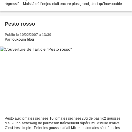
régressif… Mais là où l’enjeu était encore plus grand, c’est qu’inavouable
pour elle, c’est aussi « beurk...
Pesto rosso
Publié le 10/02/2007 à 13:30
Par
loukoum blog
Pesto aux tomates séchées 10 tomates séchées20g de basilic2 gousses
d’ail20 noisettes40g de parmesan fraîchement râpé80mL d’huile d’olive
C’est très simple : Peler les gousses d’ail.Mixer les tomates séchées, les