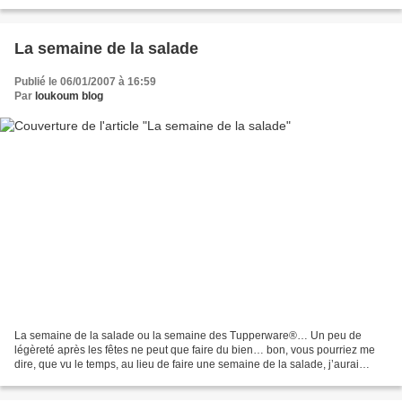
feuilles de basilic, les gousses d’ail,...
La semaine de la salade
Publié le 06/01/2007 à 16:59
Par
loukoum blog
La semaine de la salade ou la semaine des Tupperware®… Un peu de
légèreté après les fêtes ne peut que faire du bien… bon, vous pourriez me
dire, que vu le temps, au lieu de faire une semaine de la salade, j’aurai
mieux fait de faire une semaine de la...