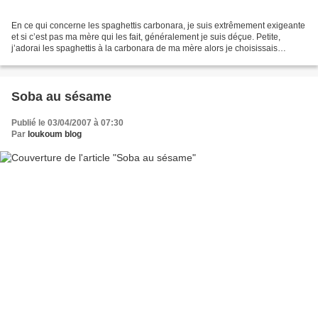
En ce qui concerne les spaghettis carbonara, je suis extrêmement exigeante
et si c’est pas ma mère qui les fait, généralement je suis déçue. Petite,
j’adorai les spaghettis à la carbonara de ma mère alors je choisissais
souvent ce plat dans les restaurants...
Soba au sésame
Publié le 03/04/2007 à 07:30
Par
loukoum blog