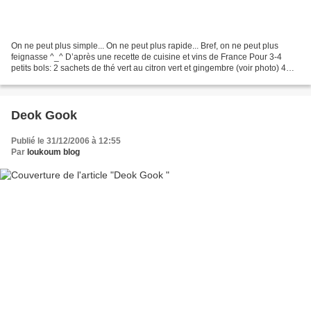
On ne peut plus simple... On ne peut plus rapide... Bref, on ne peut plus
feignasse ^_^ D’après une recette de cuisine et vins de France Pour 3-4
petits bols: 2 sachets de thé vert au citron vert et gingembre (voir photo) 4
cuillères à soupe de julienne...
Deok Gook
Publié le 31/12/2006 à 12:55
Par
loukoum blog