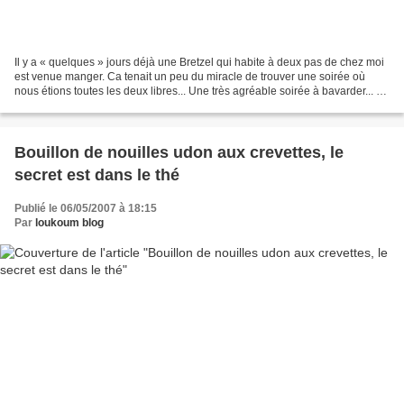
Il y a « quelques » jours déjà une Bretzel qui habite à deux pas de chez moi
est venue manger. Ca tenait un peu du miracle de trouver une soirée où
nous étions toutes les deux libres... Une très agréable soirée à bavarder... et
il n'est pas toujours facile...
Bouillon de nouilles udon aux crevettes, le
secret est dans le thé
Publié le 06/05/2007 à 18:15
Par
loukoum blog