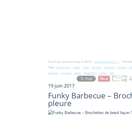
Posté par loukoum blog à 08:55 -
Commentaires [
…
]
- Permal
Tags:
aubergine
,
citron
,
pain
,
menthe
,
poivron
,
piment
,
ail
paprika
,
agneau
,
tahin
,
pimenton
,
cumin
,
pita
19 juin 2017
Funky Barbecue – Broch
pleure