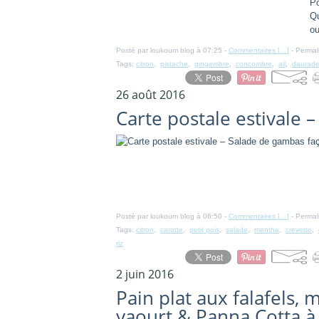
Po
Qu
ou
Posté par loukoum blog à 07:25 -
Commentaires [
…
]
- Permal
Tags:
citron
,
pistache
,
gingembre
,
concombre
,
ail
,
daurad
26 août 2016
Carte postale estivale 
Posté par loukoum blog à 06:50 -
Commentaires [
…
]
- Permal
Tags:
citron
,
carotte
,
petit pois
,
salade
,
menthe
,
crevette
,
riz
2 juin 2016
Pain plat aux falafels,
yaourt & Panna Cotta à