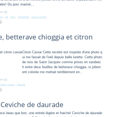
alés! Du porc mariné,...
ien [
#
]
ent
,
ail
,
porc
,
coriandre
,
sauce hoisin
, betterave chioggia et citron
Citron Caviar Cette recette est inspirée d'une photo q
ui me faisait de l'oeil depuis belle lurette. Cette photo
de noix de Saint Jacques comme prises en sandwic
h entre deux feuilles de betterave chioggia, si joliem
ent colorée me mettait terriblement en...
ien [
#
]
,
citron caviar
,
ciboule
– Ceviche de daurade
ssi beau que bon, une entrée légère et fraiche! Ceviche de daurade