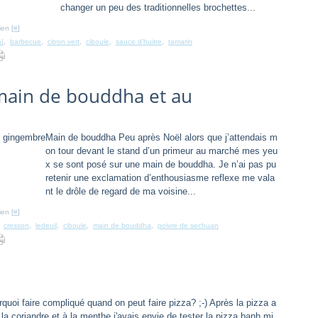
changer un peu des traditionnelles brochettes...
ien [
#
]
aï
,
barbecue
,
citron vert
,
ciboule
,
sauce d'huitre
,
tamarin
 main de bouddha et au
Main de bouddha Peu après Noël alors que j’attendais m
on tour devant le stand d’un primeur au marché mes yeu
x se sont posé sur une main de bouddha. Je n’ai pas pu
retenir une exclamation d’enthousiasme reflexe me vala
nt le drôle de regard de ma voisine...
ien [
#
]
,
cresson
,
ledeuil
,
ciboule
,
main de bouddha
,
poivre de sechuan
quoi faire compliqué quand on peut faire pizza? ;-) Après la pizza a
a coriandre et à la menthe j'avais envie de tester la pizza banh mi,