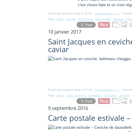
c'est chose faite et on s'est rég
Posté par loukoum blog à 18:30 -
Commentaires [
…
]
- Permal
Tags:
pizza
,
carotte
,
gingembre
,
concombre
,
sésame
,
pim
10 janvier 2017
Saint Jacques en ceviche
caviar
Posté par loukoum blog à 07:18 -
Commentaires [
…
]
- Permal
Tags:
citron
,
Saint Jacques
,
betterave
,
coriandre
,
agrume
9 septembre 2016
Carte postale estivale 
Au