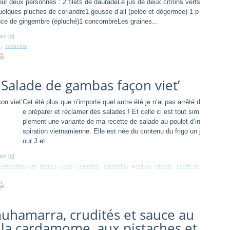
ur deux personnes : 2 filets de dauradeLe jus de deux citrons verts
elques pluches de coriandre1 gousse d’ail (pelée et dégermée) 1 p
ce de gingembre (épluché)1 concombreLes graines...
ien [
#
]
e
,
coriandre
– Salade de gambas façon viet’
Cet été plus que n’importe quel autre été je n’ai pas arrêté d
e préparer et réclamer des salades ! Et celle ci est tout sim
plement une variante de ma recette de salade au poulet d’in
spiration vietnamienne. Elle est née du contenu du frigo un j
our J et...
ien [
#
]
concombre
,
ail
,
herbes
,
radis
,
coriandre
,
ciboulette
,
gambas
,
ciboule
,
nouille de
 muhamarra, crudités et sauce au
 la cardamome, aux pistaches et