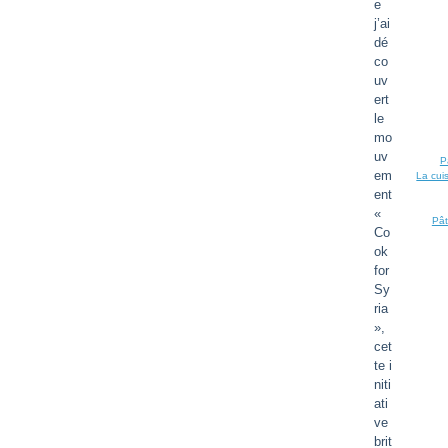
e
j’ai
dé
co
uv
ert
le
mo
uv
P
em
La cui
ent
«
Pât
Co
ok
for
Sy
ria
»,
cet
te i
niti
ati
ve
brit