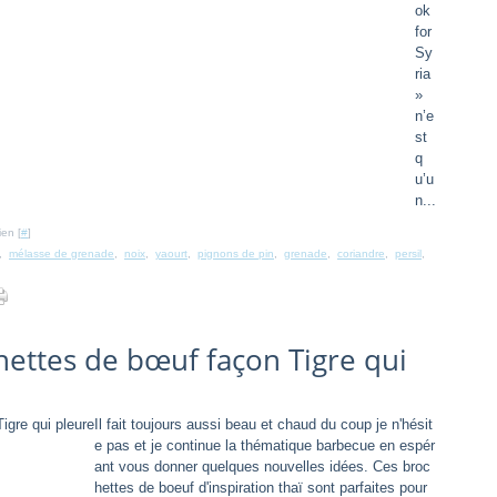
ok
for
Sy
ria
»
n’e
st
q
u’u
n...
ien [
#
]
,
mélasse de grenade
,
noix
,
yaourt
,
pignons de pin
,
grenade
,
coriandre
,
persil
,
ettes de bœuf façon Tigre qui
Il fait toujours aussi beau et chaud du coup je n'hésit
e pas et je continue la thématique barbecue en espér
ant vous donner quelques nouvelles idées. Ces broc
hettes de boeuf d'inspiration thaï sont parfaites pour