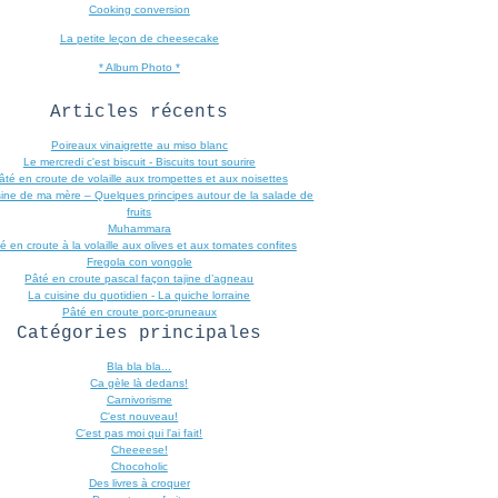
Cooking conversion
La petite leçon de cheesecake
* Album Photo *
Articles récents
Poireaux vinaigrette au miso blanc
Le mercredi c'est biscuit - Biscuits tout sourire
âté en croute de volaille aux trompettes et aux noisettes
sine de ma mère – Quelques principes autour de la salade de
fruits
Muhammara
é en croute à la volaille aux olives et aux tomates confites
Fregola con vongole
Pâté en croute pascal façon tajine d’agneau
La cuisine du quotidien - La quiche lorraine
Pâté en croute porc-pruneaux
Catégories principales
Bla bla bla...
Ca gèle là dedans!
Carnivorisme
C'est nouveau!
C'est pas moi qui l'ai fait!
Cheeeese!
Chocoholic
Des livres à croquer