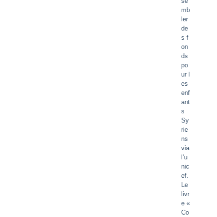
se
mb
ler
de
s f
on
ds
po
ur l
es
enf
ant
s
Sy
rie
ns
via
l’u
nic
ef.
Le
livr
e «
Co