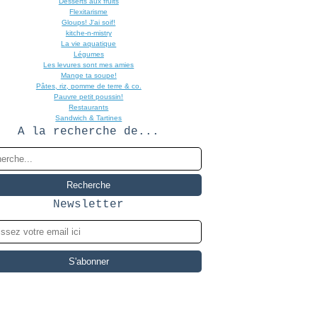
Desserts aux fruits
Flexitarisme
Gloups! J'ai soif!
kitche-n-mistry
La vie aquatique
Légumes
Les levures sont mes amies
Mange ta soupe!
Pâtes, riz, pomme de terre & co.
Pauvre petit poussin!
Restaurants
Sandwich & Tartines
A la recherche de...
Newsletter