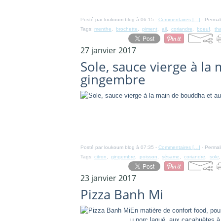
Posté par loukoum blog à 06:15 -
Commentaires [
…
]
- Permal
Tags:
menthe
,
brochette
,
piment
,
ail
,
coriandre
,
boeuf
,
th
27 janvier 2017
Sole, sauce vierge à la
gingembre
Posté par loukoum blog à 07:35 -
Commentaires [
…
]
- Permal
Tags:
citron
,
gingembre
,
poisson
,
sésame
,
coriandre
,
sole
23 janvier 2017
Pizza Banh Mi
En matière de confort food, pour
u porc laqué, aux cacahuètes à l