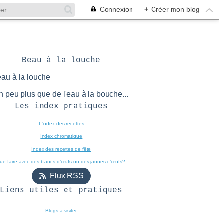
Connexion
+
Créer mon blog
Beau à la louche
n peu plus que de l'eau à la bouche...
Les index pratiques
L'index des recettes

Index chromatique
Index des recettes de fête
ue faire avec des blancs d’œufs ou des jaunes d’œufs? 
Flux RSS
Liens utiles et pratiques
Blogs a visiter