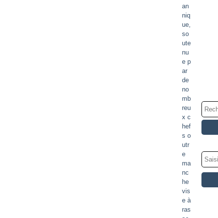
an
niq
ue,
so
ute
nu
e p
ar
de
no
mb
reu
x c
hef
s o
utr
e
ma
nc
he
vis
e à
ras