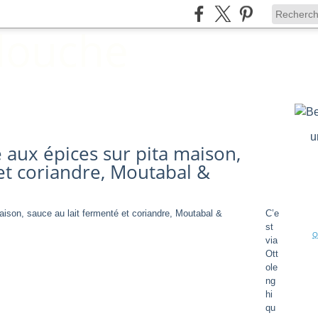
u
 aux épices sur pita maison,
et coriandre, Moutabal &
C’e
st
Q
via
Ott
ole
ng
hi
qu