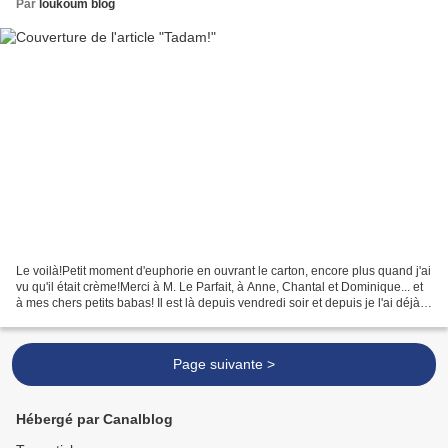
Par
loukoum blog
Le voilà!Petit moment d'euphorie en ouvrant le carton, encore plus quand j'ai
vu qu'il était crème!Merci à M. Le Parfait, à Anne, Chantal et Dominique... et
à mes chers petits babas! Il est là depuis vendredi soir et depuis je l'ai déjà
bien fait travailler....
Page suivante >
Hébergé par Canalblog