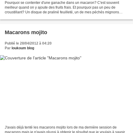
Pourquoi se contenter d'une ganache dans un macaron? C'est souvent
meilleur quand on y ajoute des fruits frais. Et pourquoi pas un peu de
croustillant? Un disque de praliné feuilleté, un de mes péchés mignons
depuis que je suis toute petite. Comme le...
Macarons mojito
Publié le 28/04/2012 à 04:20
Par
loukoum blog
J'avais déjà tenté les macarons mojito lors de ma dernière session de
macarons mais je n'avais réussi à obtenir le résultat que je voulais à savoir