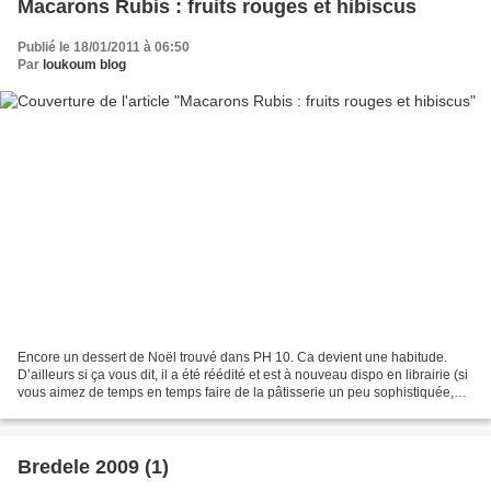
Macarons Rubis : fruits rouges et hibiscus
Publié le 18/01/2011 à 06:50
Par
loukoum blog
Encore un dessert de Noël trouvé dans PH 10. Ca devient une habitude.
D’ailleurs si ça vous dit, il a été réédité et est à nouveau dispo en librairie (si
vous aimez de temps en temps faire de la pâtisserie un peu sophistiquée,
n'hésitez pas, c'est vraiment...
Bredele 2009 (1)