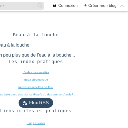
Connexion
+
Créer mon blog
Beau à la louche
n peu plus que de l'eau à la bouche...
Les index pratiques
L'index des recettes

Index chromatique
Index des recettes de fête
ue faire avec des blancs d’œufs ou des jaunes d’œufs? 
Flux RSS
Liens utiles et pratiques
Blogs a visiter