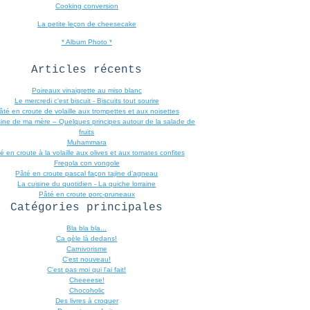
Cooking conversion
La petite leçon de cheesecake
* Album Photo *
Articles récents
Poireaux vinaigrette au miso blanc
Le mercredi c'est biscuit - Biscuits tout sourire
âté en croute de volaille aux trompettes et aux noisettes
sine de ma mère – Quelques principes autour de la salade de
fruits
Muhammara
é en croute à la volaille aux olives et aux tomates confites
Fregola con vongole
Pâté en croute pascal façon tajine d’agneau
La cuisine du quotidien - La quiche lorraine
Pâté en croute porc-pruneaux
Catégories principales
Bla bla bla...
Ca gèle là dedans!
Carnivorisme
C'est nouveau!
C'est pas moi qui l'ai fait!
Cheeeese!
Chocoholic
Des livres à croquer