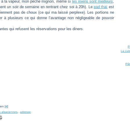
hes à la vapeur, mon péché mignon, même si
les miens sont meilleurs
,
lement un soir de semaine en rentrant chez soi à 20h). Le
pad thaï
est
ennent pas de choux (ce qui ma laissé perplexe). Les portions ne
er à plusieurs ce qui donne l’avantage non négligeable de pouvoir
antes qui refusent les réservations pour les diners.
P
La cui
Pât
ien [
#
]
 alsaciennes
,
adresse