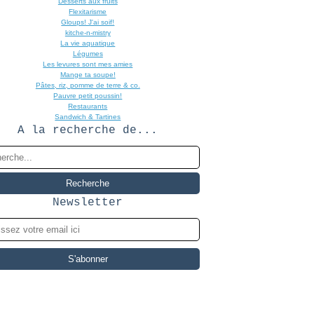
Desserts aux fruits
Flexitarisme
Gloups! J'ai soif!
kitche-n-mistry
La vie aquatique
Légumes
Les levures sont mes amies
Mange ta soupe!
Pâtes, riz, pomme de terre & co.
Pauvre petit poussin!
Restaurants
Sandwich & Tartines
A la recherche de...
Newsletter