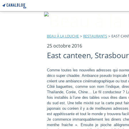
BEAU À LA LOUCHE
>
RESTAURANTS
>
EAST CAN
25 octobre 2016
East canteen, Strasbou
Comme toutes les nouvelles adresses qui ouvren
déco super chiadée. Ambiance pseudo tropicale 
créent une ambiance cinématographique ou tout 
Côté baguettes, comme son nom l’indique, direct
Thaïlande, Corée, Chine… Le fil conducteur ? La 
fois installés à l’une des tables vous êtes dan
du sud est. Une telle mixité sur la carte peut fai
japonais ou coréen il y a de meilleures adresse
est appétissante et tout le monde y trouvera fac
Je commence immanquablement les diners chez
menthe fraiche ». Ensuite je pioche allègrem