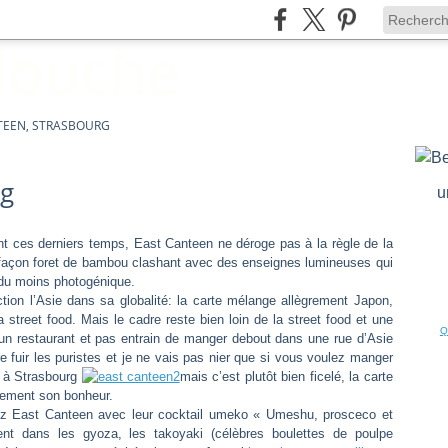
TEEN, STRASBOURG
rg
u
t ces derniers temps, East Canteen ne déroge pas à la règle de la
façon foret de bambou clashant avec des enseignes lumineuses qui
du moins photogénique.
ion l’Asie dans sa globalité: la carte mélange allègrement Japon,
street food. Mais le cadre reste bien loin de la street food et une
Q
s un restaurant et pas entrain de manger debout dans une rue d’Asie
re fuir les puristes et je ne vais pas nier que si vous voulez manger
s à Strasbourg
mais c’est plutôt bien ficelé, la carte
ilement son bonheur.
 East Canteen avec leur cocktail umeko « Umeshu, prosceco et
ent dans les gyoza, les takoyaki (célèbres boulettes de poulpe