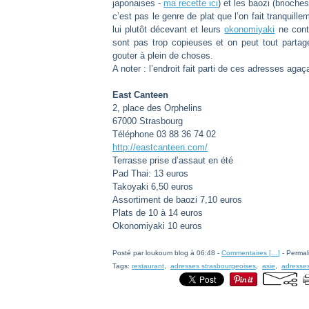
japonaises -
ma recette ici
) et les baozi (brioc
c’est pas le genre de plat que l’on fait tranquil
lui plutôt décevant et leurs
okonomiyaki
ne conti
sont pas trop copieuses et on peut tout partag
gouter à plein de choses.
A noter : l’endroit fait parti de ces adresses agaç
East Canteen
2, place des Orphelins
67000 Strasbourg
Téléphone 03 88 36 74 02
http://eastcanteen.com/
Terrasse prise d’assaut en été
Pad Thai: 13 euros
Takoyaki 6,50 euros
Assortiment de baozi 7,10 euros
Plats de 10 à 14 euros
Okonomiyaki 10 euros
Posté par loukoum blog à 06:48 -
Commentaires [
…
]
- Permal
Tags:
restaurant
,
adresses strasbourgeoises
,
asie
,
adresses