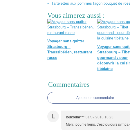
Tartelettes aux pommes façon bouquet de ros
Vous aimerez aussi :
Voyager sans quitter
Strasbourg –
Voyager sans quit
Transsibérien, restaurant
Strasbourg – Tibe
russe
gourmand : pour
découvrir la cuisi
tibétaine
Commentaires
Ajouter un commentaire
L
loukoum°°°
01/07/2018 18:23
Merci pour le liens, c'est toujours sympa