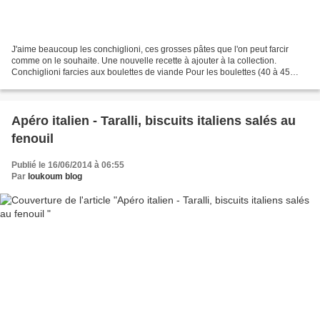
J'aime beaucoup les conchiglioni, ces grosses pâtes que l'on peut farcir
comme on le souhaite. Une nouvelle recette à ajouter à la collection.
Conchiglioni farcies aux boulettes de viande Pour les boulettes (40 à 45
pièces): 500g de viande hachée (porc...
Apéro italien - Taralli, biscuits italiens salés au
fenouil
Publié le 16/06/2014 à 06:55
Par
loukoum blog