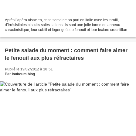
Après l’apéro alsacien, cette semaine on part en Italie avec les taralli,
d’irrésistibles biscuits salés italiens. Ils sont une jolie forme en anneau
caractéristique, leur subtil et léger goût de fenouil et leur texture croustillante
leurs confère un...
Petite salade du moment : comment faire aimer
le fenouil aux plus réfractaires
Publié le 19/02/2012 à 10:51
Par
loukoum blog