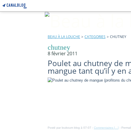
BEAU À LA LOUCHE
>
CATEGORIES
>
CHUTNEY
chutney
8 février 2011
Poulet au chutney de m
mangue tant qu’il y en a
Posté par loukoum blog à 07:07 -
Commentaires [
…
]
- Permal