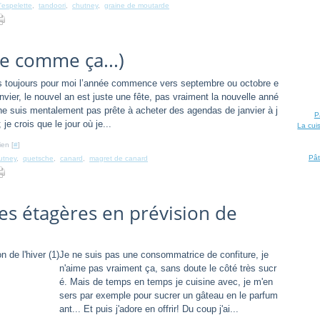
'espelette
,
tandoori
,
chutney
,
graine de moutarde
se comme ça...)
s toujours pour moi l’année commence vers septembre ou octobre e
anvier, le nouvel an est juste une fête, pas vraiment la nouvelle anné
ne suis mentalement pas prête à acheter des agendas de janvier à j
P
 je crois que le jour où je...
La cui
ien [
#
]
Pât
utney
,
quetsche
,
canard
,
magret de canard
les étagères en prévision de
Je ne suis pas une consommatrice de confiture, je
n'aime pas vraiment ça, sans doute le côté très sucr
é. Mais de temps en temps je cuisine avec, je m'en
sers par exemple pour sucrer un gâteau en le parfum
ant... Et puis j'adore en offrir! Du coup j'ai...