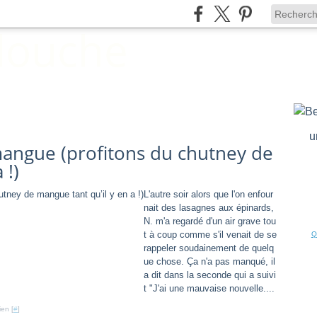
u
angue (profitons du chutney de
 !)
L'autre soir alors que l'on enfour
nait des lasagnes aux épinards,
N. m'a regardé d'un air grave tou
t à coup comme s'il venait de se
Q
rappeler soudainement de quelq
ue chose. Ça n'a pas manqué, il
a dit dans la seconde qui a suivi
t "J'ai une mauvaise nouvelle....
ien [
#
]