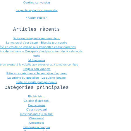
Cooking conversion
La petite leçon de cheesecake
* Album Photo *
Articles récents
Poireaux vinaigrette au miso blanc
Le mercredi c'est biscuit - Biscuits tout sourire
âté en croute de volaille aux trompettes et aux noisettes
sine de ma mère – Quelques principes autour de la salade de
fruits
Muhammara
é en croute à la volaille aux olives et aux tomates confites
Fregola con vongole
Pâté en croute pascal façon tajine d’agneau
La cuisine du quotidien - La quiche lorraine
Pâté en croute porc-pruneaux
Catégories principales
Bla bla bla...
Ca gèle là dedans!
Carnivorisme
C'est nouveau!
C'est pas moi qui l'ai fait!
Cheeeese!
Chocoholic
Des livres à croquer