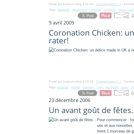
Posté par loukoum blog à 11:40 -
Commentaires [
…
]
- Permali
Tags:
mirabelle
,
gingembre
,
cannelle
,
confiture
,
raisin
,
vani
9 avril 2009
Coronation Chicken: un
rater!
Posté par loukoum blog à 09:52 -
Commentaires [
…
]
- Permal
Tags:
amande
,
poulet
,
mangue
,
curry
,
sandwich
,
raisin
,
c
23 décembre 2006
Un avant goût de fêtes
Pour commencer : foie
ues et aux noisettes
ment 1 morceau de gin