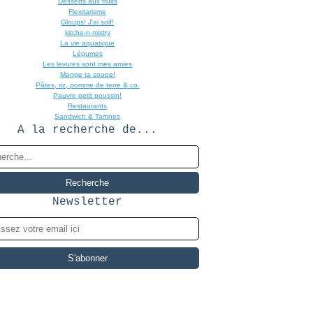
Desserts aux fruits
Flexitarisme
Gloups! J'ai soif!
kitche-n-mistry
La vie aquatique
Légumes
Les levures sont mes amies
Mange ta soupe!
Pâtes, riz, pomme de terre & co.
Pauvre petit poussin!
Restaurants
Sandwich & Tartines
A la recherche de...
Newsletter