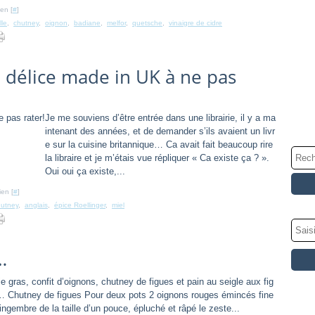
en [
#
]
lle
,
chutney
,
oignon
,
badiane
,
melfor
,
quetsche
,
vinaigre de cidre
 délice made in UK à ne pas
Je me souviens d’être entrée dans une librairie, il y a ma
intenant des années, et de demander s’ils avaient un livr
e sur la cuisine britannique… Ca avait fait beaucoup rire
la libraire et je m’étais vue répliquer « Ca existe ça ? ».
Oui oui ça existe,...
ien [
#
]
hutney
,
anglais
,
épice Roellinger
,
miel
…
 gras, confit d’oignons, chutney de figues et pain au seigle aux fig
… Chutney de figues Pour deux pots 2 oignons rouges émincés fine
gembre de la taille d’un pouce, épluché et râpé le zeste...