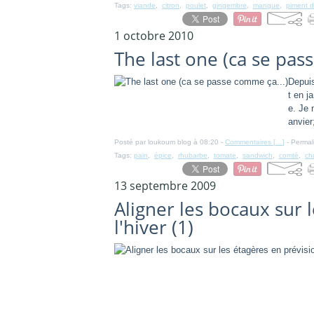
Tags:
viande
,
citron
,
poulet
,
gingembre
,
mangue
,
piment d
1 octobre 2010
The last one (ca se pas
Depui
t en j
e. Je 
anvier;
Posté par loukoum blog à 08:20 -
Commentaires [
…
]
- Permal
Tags:
pain
,
épice
,
rhubarbe
,
tomate
,
sandwich
,
comté
,
ch
13 septembre 2009
Aligner les bocaux sur 
l'hiver (1)