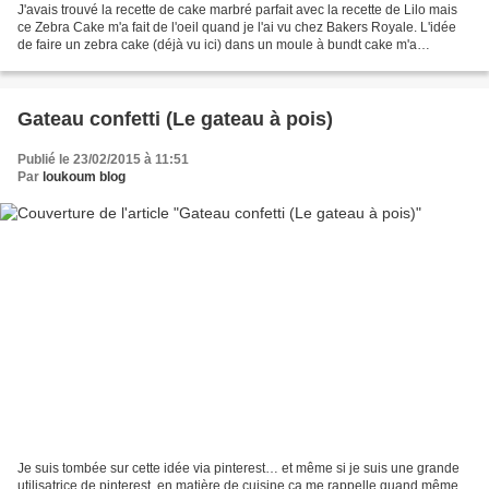
J'avais trouvé la recette de cake marbré parfait avec la recette de Lilo mais
ce Zebra Cake m'a fait de l'oeil quand je l'ai vu chez Bakers Royale. L'idée
de faire un zebra cake (déjà vu ici) dans un moule à bundt cake m'a
beaucoup plu et j'ai eut envie...
Gateau confetti (Le gateau à pois)
Publié le 23/02/2015 à 11:51
Par
loukoum blog
Je suis tombée sur cette idée via pinterest… et même si je suis une grande
utilisatrice de pinterest, en matière de cuisine ca me rappelle quand même