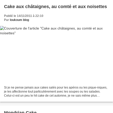
Cake aux châtaignes, au comté et aux noisettes
Publié le 14/11/2011 à 22:10
Par
loukoum blog
Si je ne pense jamais aux cakes salés pour les apéros ou les pique-niques,
je les affectionne tout particulièrement avec les soupes ou les salades.
Celui-ci est un peu le hit cake de cet automne, je ne sais même plus
combien de fois je l’ai réalisé (il...
Mondrian Cake