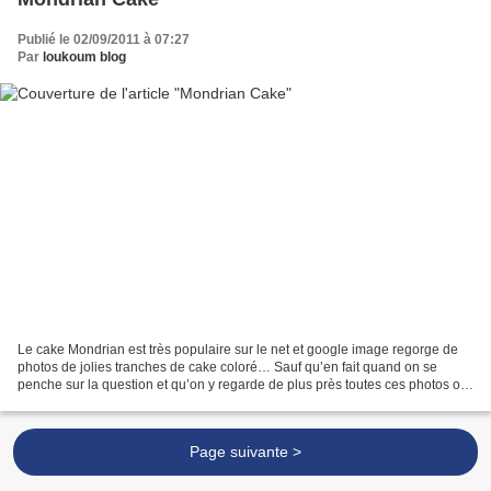
Publié le 02/09/2011 à 07:27
Par
loukoum blog
Le cake Mondrian est très populaire sur le net et google image regorge de
photos de jolies tranches de cake coloré… Sauf qu’en fait quand on se
penche sur la question et qu’on y regarde de plus près toutes ces photos ont
été prises au même endroit : au...
Page suivante >