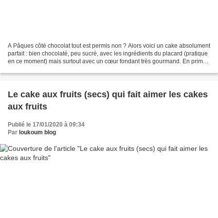
A Pâques côté chocolat tout est permis non ? Alors voici un cake absolument
parfait : bien chocolaté, peu sucré, avec les ingrédients du placard (pratique
en ce moment) mais surtout avec un cœur fondant très gourmand. En prime
c’est une recette aussi...
Le cake aux fruits (secs) qui fait aimer les cakes
aux fruits
Publié le 17/01/2020 à 09:34
Par
loukoum blog