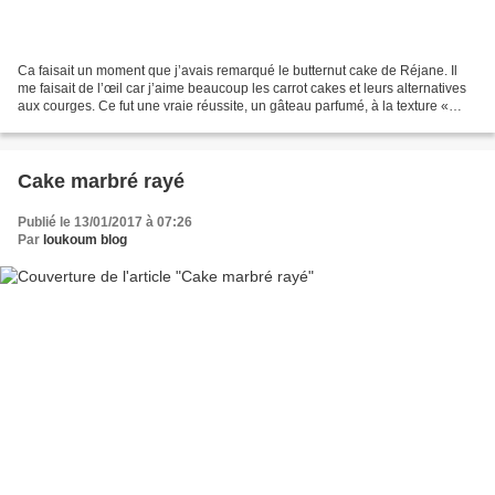
Ca faisait un moment que j’avais remarqué le butternut cake de Réjane. Il
me faisait de l’œil car j’aime beaucoup les carrot cakes et leurs alternatives
aux courges. Ce fut une vraie réussite, un gâteau parfumé, à la texture «
lisse » (par opposition...
Cake marbré rayé
Publié le 13/01/2017 à 07:26
Par
loukoum blog