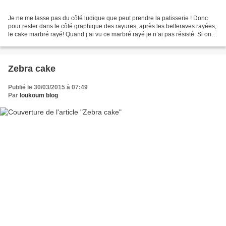
Je ne me lasse pas du côté ludique que peut prendre la patisserie ! Donc
pour rester dans le côté graphique des rayures, après les betteraves rayées,
le cake marbré rayé! Quand j’ai vu ce marbré rayé je n’ai pas résisté. Si on
peut s’amuser en patisserie...
Zebra cake
Publié le 30/03/2015 à 07:49
Par
loukoum blog