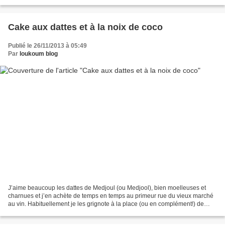
ou un lapin pour Pâques....
Cake aux dattes et à la noix de coco
Publié le 26/11/2013 à 05:49
Par
loukoum blog
J’aime beaucoup les dattes de Medjoul (ou Medjool), bien moelleuses et
charnues et j’en achète de temps en temps au primeur rue du vieux marché
au vin. Habituellement je les grignote à la place (ou en complément!) de
carrés de chocolat noir en cas de...