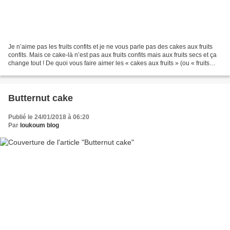
Je n’aime pas les fruits confits et je ne vous parle pas des cakes aux fruits
confits. Mais ce cake-là n’est pas aux fruits confits mais aux fruits secs et ça
change tout ! De quoi vous faire aimer les « cakes aux fruits » (ou « fruits
cakes » en anglais)....
Butternut cake
Publié le 24/01/2018 à 06:20
Par
loukoum blog