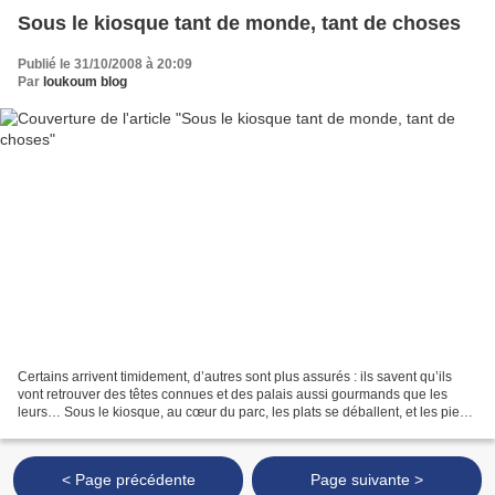
Sous le kiosque tant de monde, tant de choses
Publié le 31/10/2008 à 20:09
Par
loukoum blog
Certains arrivent timidement, d’autres sont plus assurés : ils savent qu’ils
vont retrouver des têtes connues et des palais aussi gourmands que les
leurs… Sous le kiosque, au cœur du parc, les plats se déballent, et les pieds
tournent autour, les langues...
< Page précédente
Page suivante >