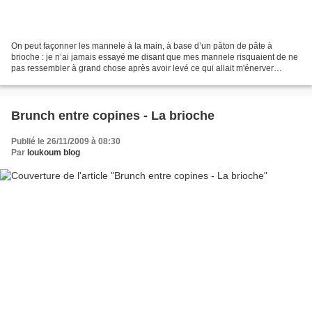
On peut façonner les mannele à la main, à base d’un pâton de pâte à
brioche : je n’ai jamais essayé me disant que mes mannele risquaient de ne
pas ressembler à grand chose après avoir levé ce qui allait m'énerver
(parfois il faut être réaliste sur ses...
Brunch entre copines - La brioche
Publié le 26/11/2009 à 08:30
Par
loukoum blog