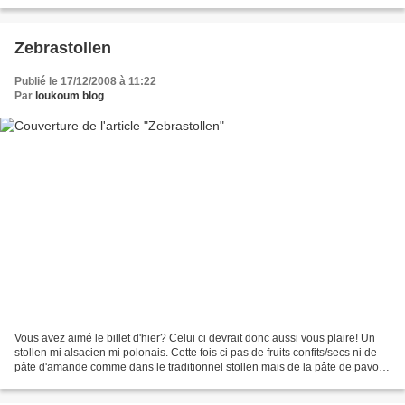
laisse la cuisine à disposition,...
Zebrastollen
Publié le 17/12/2008 à 11:22
Par
loukoum blog
Vous avez aimé le billet d'hier? Celui ci devrait donc aussi vous plaire! Un
stollen mi alsacien mi polonais. Cette fois ci pas de fruits confits/secs ni de
pâte d'amande comme dans le traditionnel stollen mais de la pâte de pavot,
et pour faire ça joliment,...