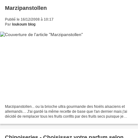
Marzipanstollen
Publié le 16/12/2008 à 10:17
Par
loukoum blog
Marzipanstollen... ou la brioche ultra gourmande des Noëls alsaciens et
allemands.... J'ai gardé la même recette de base que l'an dernier mais j'ai
décidé de remplacer tous les fruits confits par des fruits secs puisque je
n'aime pas du tout les fruits...
Chinoiseries - Choisissez votre parfum selon