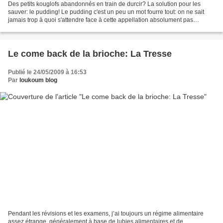
Des petits kouglofs abandonnés en train de durcir? La solution pour les
sauver: le pudding! Le pudding c'est un peu un mot fourre tout: on ne sait
jamais trop à quoi s'attendre face à cette appellation absolument pas
contrôlée: entre le christmas pudding...
Le come back de la brioche: La Tresse
Publié le 24/05/2009 à 16:53
Par
loukoum blog
Pendant les révisions et les examens, j’ai toujours un régime alimentaire
assez étrange, généralement à base de lubies alimentaires et de