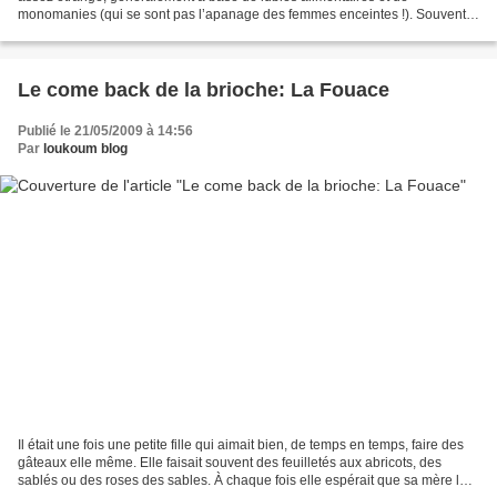
monomanies (qui se sont pas l’apanage des femmes enceintes !). Souvent,
pendant ces semaines tout est à peu près...
Le come back de la brioche: La Fouace
Publié le 21/05/2009 à 14:56
Par
loukoum blog
Il était une fois une petite fille qui aimait bien, de temps en temps, faire des
gâteaux elle même. Elle faisait souvent des feuilletés aux abricots, des
sablés ou des roses des sables. À chaque fois elle espérait que sa mère lui