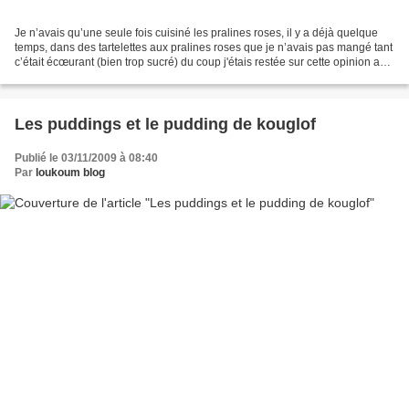
Je n’avais qu’une seule fois cuisiné les pralines roses, il y a déjà quelque
temps, dans des tartelettes aux pralines roses que je n’avais pas mangé tant
c’était écœurant (bien trop sucré) du coup j'étais restée sur cette opinion au
sujet des pralines...
Les puddings et le pudding de kouglof
Publié le 03/11/2009 à 08:40
Par
loukoum blog