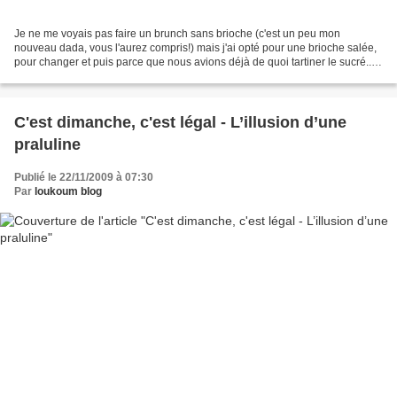
Je ne me voyais pas faire un brunch sans brioche (c'est un peu mon
nouveau dada, vous l'aurez compris!) mais j'ai opté pour une brioche salée,
pour changer et puis parce que nous avions déjà de quoi tartiner le sucré...
J'ai choisi le chinois salé de...
C'est dimanche, c'est légal - L’illusion d’une
praluline
Publié le 22/11/2009 à 07:30
Par
loukoum blog