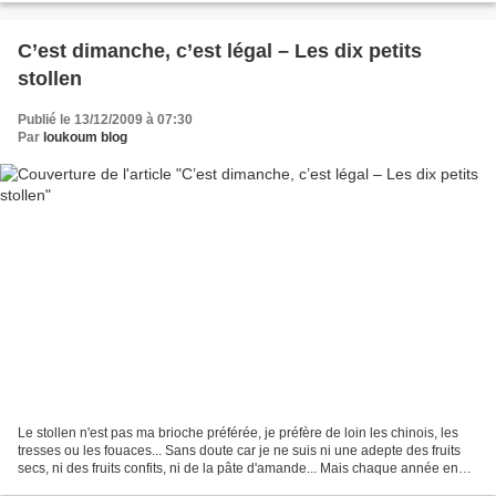
C’est dimanche, c’est légal – Les dix petits
stollen
Publié le 13/12/2009 à 07:30
Par
loukoum blog
Le stollen n'est pas ma brioche préférée, je préfère de loin les chinois, les
tresses ou les fouaces... Sans doute car je ne suis ni une adepte des fruits
secs, ni des fruits confits, ni de la pâte d'amande... Mais chaque année en
décembre je ne peux...