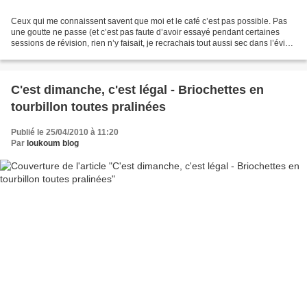
Ceux qui me connaissent savent que moi et le café c’est pas possible. Pas
une goutte ne passe (et c’est pas faute d’avoir essayé pendant certaines
sessions de révision, rien n’y faisait, je recrachais tout aussi sec dans l’évier
et cherchais au plus vite...
C'est dimanche, c'est légal - Briochettes en
tourbillon toutes pralinées
Publié le 25/04/2010 à 11:20
Par
loukoum blog