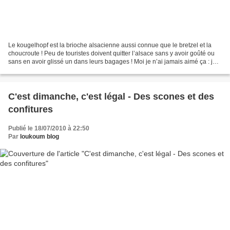
Le kougelhopf est la brioche alsacienne aussi connue que le bretzel et la
choucroute ! Peu de touristes doivent quitter l’alsace sans y avoir goûté ou
sans en avoir glissé un dans leurs bagages ! Moi je n’ai jamais aimé ça : je
trouvais le kougelhopf...
C'est dimanche, c'est légal - Des scones et des
confitures
Publié le 18/07/2010 à 22:50
Par
loukoum blog