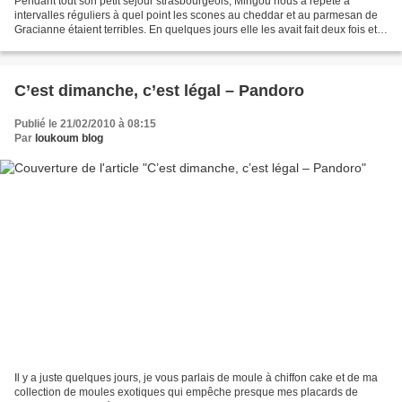
Pendant tout son petit séjour strasbourgeois, Mingou nous a répété à
intervalles réguliers à quel point les scones au cheddar et au parmesan de
Gracianne étaient terribles. En quelques jours elle les avait fait deux fois et
elle rêvait encore de ces deux...
C’est dimanche, c’est légal – Pandoro
Publié le 21/02/2010 à 08:15
Par
loukoum blog
Il y a juste quelques jours, je vous parlais de moule à chiffon cake et de ma
collection de moules exotiques qui empêche presque mes placards de