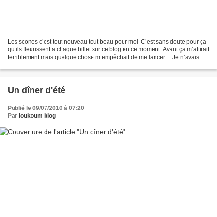
Les scones c’est tout nouveau tout beau pour moi. C’est sans doute pour ça
qu’ils fleurissent à chaque billet sur ce blog en ce moment. Avant ça m’attirait
terriblement mais quelque chose m’empêchait de me lancer… Je n’avais
pas le souvenir d’en avoir...
Un dîner d'été
Publié le 09/07/2010 à 07:20
Par
loukoum blog