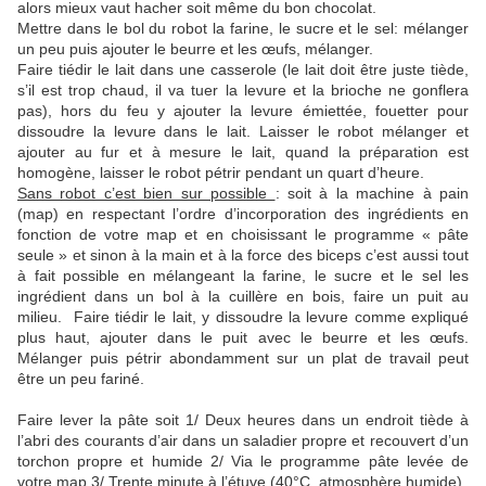
alors mieux vaut hacher soit même du bon chocolat.
Mettre dans le bol du robot la farine, le sucre et le sel: mélanger
un peu puis ajouter le beurre et les œufs, mélanger.
Faire tiédir le lait dans une casserole (le lait doit être juste tiède,
s’il est trop chaud, il va tuer la levure et la brioche ne gonflera
pas), hors du feu y ajouter la levure émiettée, fouetter pour
dissoudre la levure dans le lait. Laisser le robot mélanger et
ajouter au fur et à mesure le lait, quand la préparation est
homogène, laisser le robot pétrir pendant un quart d’heure.
Sans robot c’est bien sur possible
: soit à la machine à pain
(map) en respectant l’ordre d’incorporation des ingrédients en
fonction de votre map et en choisissant le programme « pâte
seule » et sinon à la main et à la force des biceps c’est aussi tout
à fait possible en mélangeant la farine, le sucre et le sel les
ingrédient dans un bol à la cuillère en bois, faire un puit au
milieu. Faire tiédir le lait, y dissoudre la levure comme expliqué
plus haut, ajouter dans le puit avec le beurre et les œufs.
Mélanger puis pétrir abondamment sur un plat de travail peut
être un peu fariné.
Faire lever la pâte soit 1/ Deux heures dans un endroit tiède à
l’abri des courants d’air dans un saladier propre et recouvert d’un
torchon propre et humide 2/ Via le programme pâte levée de
votre map 3/ Trente minute à l’étuve (40°C, atmosphère humide).