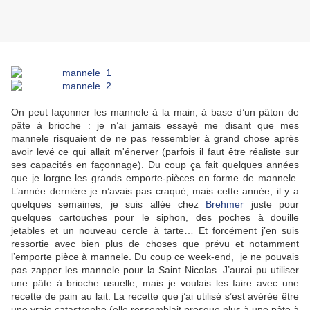
On peut façonner les mannele à la main, à base d’un pâton de
pâte à brioche : je n’ai jamais essayé me disant que mes
mannele risquaient de ne pas ressembler à grand chose après
avoir levé ce qui allait m'énerver (parfois il faut être réaliste sur
ses capacités en façonnage). Du coup ça fait quelques années
que je lorgne les grands emporte-pièces en forme de mannele.
L’année dernière je n’avais pas craqué, mais cette année, il y a
quelques semaines, je suis allée chez
Brehmer
juste pour
quelques cartouches pour le siphon, des poches à douille
jetables et un nouveau cercle à tarte… Et forcément j’en suis
ressortie avec bien plus de choses que prévu et notamment
l’emporte pièce à mannele. Du coup ce week-end, je ne pouvais
pas zapper les mannele pour la Saint Nicolas. J’aurai pu utiliser
une pâte à brioche usuelle, mais je voulais les faire avec une
recette de pain au lait. La recette que j’ai utilisé s’est avérée être
une vraie catastrophe (elle ressemblait presque plus à une pâte à