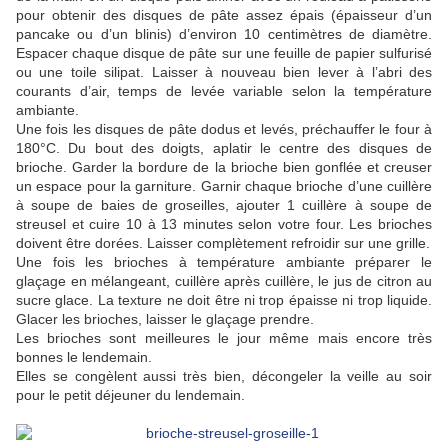
pour obtenir des disques de pâte assez épais (épaisseur d’un
pancake ou d’un blinis) d’environ 10 centimètres de diamètre.
Espacer chaque disque de pâte sur une feuille de papier sulfurisé
ou une toile silipat. Laisser à nouveau bien lever à l’abri des
courants d’air, temps de levée variable selon la température
ambiante.
Une fois les disques de pâte dodus et levés, préchauffer le four à
180°C. Du bout des doigts, aplatir le centre des disques de
brioche. Garder la bordure de la brioche bien gonflée et creuser
un espace pour la garniture. Garnir chaque brioche d’une cuillère
à soupe de baies de groseilles, ajouter 1 cuillère à soupe de
streusel et cuire 10 à 13 minutes selon votre four. Les brioches
doivent être dorées. Laisser complètement refroidir sur une grille.
Une fois les brioches à température ambiante préparer le
glaçage en mélangeant, cuillère après cuillère, le jus de citron au
sucre glace. La texture ne doit être ni trop épaisse ni trop liquide.
Glacer les brioches, laisser le glaçage prendre.
Les brioches sont meilleures le jour même mais encore très
bonnes le lendemain.
Elles se congèlent aussi très bien, décongeler la veille au soir
pour le petit déjeuner du lendemain.