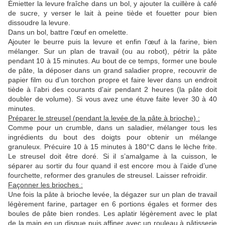
Émietter la levure fraîche dans un bol, y ajouter la cuillère à café
de sucre, y verser le lait à peine tiède et fouetter pour bien
dissoudre la levure.
Dans un bol, battre l'œuf en omelette.
Ajouter le beurre puis la levure et enfin l'œuf à la farine, bien
mélanger. Sur un plan de travail (ou au robot), pétrir la pâte
pendant 10 à 15 minutes. Au bout de ce temps, former une boule
de pâte, la déposer dans un grand saladier propre, recouvrir de
papier film ou d’un torchon propre et faire lever dans un endroit
tiède à l’abri des courants d'air pendant 2 heures (la pâte doit
doubler de volume). Si vous avez une étuve faite lever 30 à 40
minutes.
Préparer le streusel (pendant la levée de la pâte à brioche) :
Comme pour un crumble, dans un saladier, mélanger tous les
ingrédients du bout des doigts pour obtenir un mélange
granuleux. Précuire 10 à 15 minutes à 180°C dans le lèche frite.
Le streusel doit être doré. Si il s’amalgame à la cuisson, le
séparer au sortir du four quand il est encore mou à l’aide d’une
fourchette, reformer des granules de streusel. Laisser refroidir.
Façonner les brioches :
Une fois la pâte à brioche levée, la dégazer sur un plan de travail
légèrement farine, partager en 6 portions égales et former des
boules de pâte bien rondes. Les aplatir légèrement avec le plat
de la main en un disque puis affiner avec un rouleau à pâtisserie