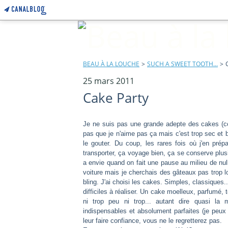
BEAU À LA LOUCHE
>
SUCH A SWEET TOOTH...
>
25 mars 2011
Cake Party
Je ne suis pas une grande adepte des cakes (co
pas que je n'aime pas ça mais c'est trop sec et bo
le gouter. Du coup, les rares fois où j'en prép
transporter, ça voyage bien, ça se conserve plusi
a envie quand on fait une pause au milieu de null
voiture mais je cherchais des gâteaux pas trop lo
bling. J'ai choisi les cakes. Simples, classiques
difficiles à réaliser. Un cake moelleux, parfumé,
ni trop peu ni trop... autant dire quasi la 
indispensables et absolument parfaites (je peux 
leur faire confiance, vous ne le regretterez pas.