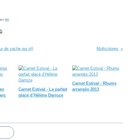
ien [
#
]
r de vache qui rit)
Multicolores
Carnet Estival - Rhums
es
Carnet Estival - La parfait
arrangés 2013
anc
glacé d’Hélène Darroze