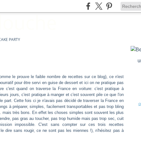
CAKE PARTY
u
mme le prouve le faible nombre de recettes sur ce blog), ce n'est
urratif pour être servi en guise de dessert et ici on ne pratique pas
are c'est quand on traverse la France en voiture: c'est pratique à
eurs jours, c'est pratique à manger et c'est souvent pile ce que l'on
e part. Cette fois ci je n'avais pas décidé de traverser la France en
Q
ngs à préparer, simples, facilement transportables et pas trop bling
... mais très bons. En effet les choses simples sont souvent les plus
 tendre, pas gras au toucher, pas trop humide mais pas trop sec, cuit
mission impossible. C'est sans compter sur ces trois recettes
le dire sans rougir, ce ne sont pas les miennes !), n'hésitez pas à