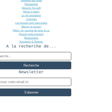
Desserts aux fruits
Flexitarisme
Gloups! J'ai soif!
kitche-n-mistry
La vie aquatique
Légumes
Les levures sont mes amies
Mange ta soupe!
Pâtes, riz, pomme de terre & co.
Pauvre petit poussin!
Restaurants
Sandwich & Tartines
A la recherche de...
Newsletter