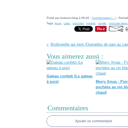
Posté par loukoum blog à 06:40 -
Commentaires [
…
]
- Permal
Tags:
rhum
,
cake
,
chocolat
,
marbré
,
vanille
,
chocolat blanc
Brotknepfle qui rient (Quenelles de pain au cœu
Vous aimerez aussi :
Gateau confetti (Le gateau
à pois)
Merry Xmas - Poir
pochées au vin bl
chaud
Commentaires
Ajouter un commentaire