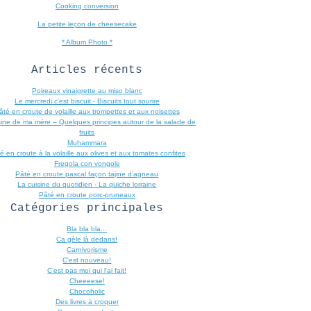
Cooking conversion
La petite leçon de cheesecake
* Album Photo *
Articles récents
Poireaux vinaigrette au miso blanc
Le mercredi c'est biscuit - Biscuits tout sourire
âté en croute de volaille aux trompettes et aux noisettes
sine de ma mère – Quelques principes autour de la salade de
fruits
Muhammara
é en croute à la volaille aux olives et aux tomates confites
Fregola con vongole
Pâté en croute pascal façon tajine d’agneau
La cuisine du quotidien - La quiche lorraine
Pâté en croute porc-pruneaux
Catégories principales
Bla bla bla...
Ca gèle là dedans!
Carnivorisme
C'est nouveau!
C'est pas moi qui l'ai fait!
Cheeeese!
Chocoholic
Des livres à croquer