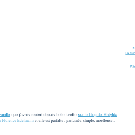
P
La cui
Pât
anille
que j'avais repéré depuis belle lurette
sur le blog de Matylda
.
 de Florence Edelmann
et elle est parfaite : parfumée, simple, moelleuse...