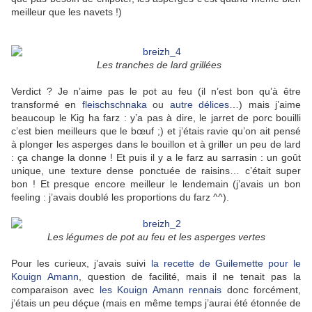
meilleur que les navets !)
Les tranches de lard grillées
Verdict ? Je n’aime pas le pot au feu (il n’est bon qu’à être
transformé en
fleischschnaka
ou
autre délices
…) mais j’aime
beaucoup le Kig ha farz : y’a pas à dire, le jarret de porc bouilli
c’est bien meilleurs que le bœuf ;) et j’étais ravie qu’on ait pensé
à plonger les asperges dans le bouillon et à griller un peu de lard
: ça change la donne ! Et puis il y a le farz au sarrasin : un goût
unique, une texture dense ponctuée de raisins… c’était super
bon ! Et presque encore meilleur le lendemain (j’avais un bon
feeling : j’avais doublé les proportions du farz ^^).
Les légumes de pot au feu et les asperges vertes
Pour les curieux, j’avais suivi
la recette de Guilemette pour le
Kouign Amann
, question de facilité, mais il ne tenait pas la
comparaison avec
les Kouign Amann rennais
donc forcément,
j’étais un peu déçue (mais en même temps j’aurai été étonnée de