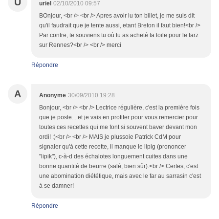
U
uriel
02/10/2010 09:57
BOnjour, <br /> <br /> Apres avoir lu ton billet, je me suis dit
qu'il faudrait que je tente aussi, etant Breton il faut bien!<br />
Par contre, te souviens tu où tu as acheté ta toile pour le farz
sur Rennes?<br /> <br /> merci
Répondre
A
Anonyme
30/09/2010 19:28
Bonjour, <br /> <br /> Lectrice régulière, c'est la première fois
que je poste... et je vais en profiter pour vous remercier pour
toutes ces recettes qui me font si souvent baver devant mon
ordi! :)<br /> <br /> MAIS je plussoie Patrick CdM pour
signaler qu'à cette recette, il manque le lipig (prononcer
"lipik"), c-à-d des échalotes longuement cuites dans une
bonne quantité de beurre (salé, bien sûr).<br /> Certes, c'est
une abomination diététique, mais avec le far au sarrasin c'est
à se damner!
Répondre