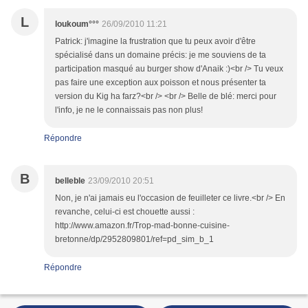
L
loukoum°°°
26/09/2010 11:21
Patrick: j'imagine la frustration que tu peux avoir d'être
spécialisé dans un domaine précis: je me souviens de ta
participation masqué au burger show d'Anaik :)<br /> Tu veux
pas faire une exception aux poisson et nous présenter ta
version du Kig ha farz?<br /> <br /> Belle de blé: merci pour
l'info, je ne le connaissais pas non plus!
Répondre
B
belleble
23/09/2010 20:51
Non, je n'ai jamais eu l'occasion de feuilleter ce livre.<br /> En
revanche, celui-ci est chouette aussi :
http://www.amazon.fr/Trop-mad-bonne-cuisine-
bretonne/dp/2952809801/ref=pd_sim_b_1
Répondre