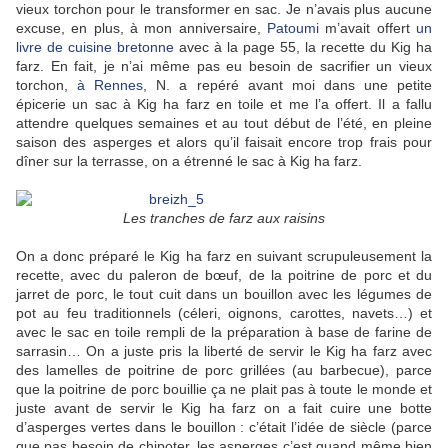
vieux torchon pour le transformer en sac. Je n’avais plus aucune
excuse, en plus, à mon anniversaire,
Patoumi
m’avait offert
un
livre de cuisine bretonne
avec à la page 55, la recette du Kig ha
farz. En fait, je n’ai même pas eu besoin de sacrifier un vieux
torchon,
à Rennes
, N. a repéré avant moi dans une petite
épicerie un sac à Kig ha farz en toile et me l’a offert. Il a fallu
attendre quelques semaines et au tout début de l’été, en pleine
saison des asperges et alors qu’il faisait encore trop frais pour
dîner sur la terrasse, on a étrenné le sac à Kig ha farz.
Les tranches de farz aux raisins
On a donc préparé le Kig ha farz en suivant scrupuleusement la
recette, avec du paleron de bœuf, de la poitrine de porc et du
jarret de porc, le tout cuit dans un bouillon avec les légumes de
pot au feu traditionnels (céleri, oignons, carottes, navets…) et
avec le sac en toile rempli de la préparation à base de farine de
sarrasin… On a juste pris la liberté de servir le Kig ha farz avec
des lamelles de poitrine de porc grillées (au barbecue), parce
que la poitrine de porc bouillie ça ne plait pas à toute le monde et
juste avant de servir le Kig ha farz on a fait cuire une botte
d’asperges vertes dans le bouillon : c’était l’idée de siècle (parce
que pas besoin de chipoter, les asperges c’est quand même bien