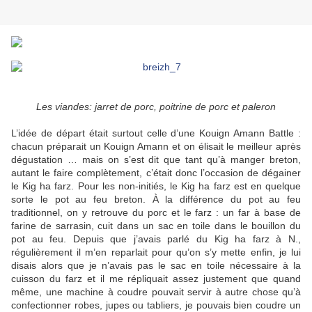
Les viandes: jarret de porc, poitrine de porc et paleron
L’idée de départ était surtout celle d’une Kouign Amann Battle :
chacun préparait un Kouign Amann et on élisait le meilleur après
dégustation … mais on s’est dit que tant qu’à manger breton,
autant le faire complètement, c’était donc l’occasion de dégainer
le Kig ha farz. Pour les non-initiés, le Kig ha farz est en quelque
sorte le pot au feu breton. À la différence du pot au feu
traditionnel, on y retrouve du porc et le farz : un far à base de
farine de sarrasin, cuit dans un sac en toile dans le bouillon du
pot au feu. Depuis que j’avais parlé du Kig ha farz à N.,
régulièrement il m’en reparlait pour qu’on s’y mette enfin, je lui
disais alors que je n’avais pas le sac en toile nécessaire à la
cuisson du farz et il me répliquait assez justement que quand
même, une machine à coudre pouvait servir à autre chose qu’à
confectionner robes, jupes ou tabliers, je pouvais bien coudre un