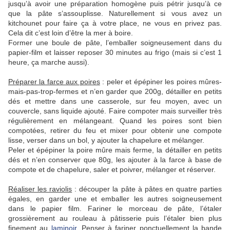
jusqu’à avoir une préparation homogène puis pétrir jusqu’à ce
que la pâte s’assouplisse. Naturellement si vous avez un
kitchounet pour faire ça à votre place, ne vous en privez pas.
Cela dit c’est loin d’être la mer à boire.
Former une boule de pâte, l’emballer soigneusement dans du
papier-film et laisser reposer 30 minutes au frigo (mais si c’est 1
heure, ça marche aussi).
Préparer la farce aux poires
: peler et épépiner les poires mûres-
mais-pas-trop-fermes et n’en garder que 200g, détailler en petits
dés et mettre dans une casserole, sur feu moyen, avec un
couvercle, sans liquide ajouté. Faire compoter mais surveiller très
régulièrement en mélangeant. Quand les poires sont bien
compotées, retirer du feu et mixer pour obtenir une compote
lisse, verser dans un bol, y ajouter la chapelure et mélanger.
Peler et épépiner la poire mûre mais ferme, la détailler en petits
dés et n’en conserver que 80g, les ajouter à la farce à base de
compote et de chapelure, saler et poivrer, mélanger et réserver.
Réaliser les raviolis
: découper la pâte à pâtes en quatre parties
égales, en garder une et emballer les autres soigneusement
dans le papier film. Fariner le morceau de pâte, l’étaler
grossièrement au rouleau à pâtisserie puis l’étaler bien plus
finement au
laminoir
. Penser à fariner ponctuellement la bande