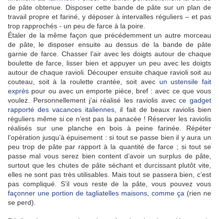
de pâte obtenue. Disposer cette bande de pâte sur un plan de
travail propre et fariné, y déposer à intervalles réguliers – et pas
trop rapprochés - un peu de farce à la poire.
Étaler de la même façon que précédemment un autre morceau
de pâte, le disposer ensuite au dessus de la bande de pâte
garnie de farce. Chasser l’air avec les doigts autour de chaque
boulette de farce, lisser bien et appuyer un peu avec les doigts
autour de chaque ravioli. Découper ensuite chaque ravioli soit au
couteau, soit à la roulette crantée, soit avec
un ustensile fait
exprès
pour ou avec un emporte pièce, bref : avec ce que vous
voulez. Personnellement j’ai réalisé les raviolis avec
ce gadget
rapporté des vacances italiennes
, il fait de beaux raviolis bien
réguliers même si ce n’est pas la panacée ! Réserver les raviolis
réalisés sur une planche en bois à peine farinée. Répéter
l’opération jusqu’à épuisement : si tout se passe bien il y aura un
peu trop de pâte par rapport à la quantité de farce ; si tout se
passe mal vous serez bien content d’avoir un surplus de pâte,
surtout que les chutes de pâte séchant et durcissant plutôt vite,
elles ne sont pas très utilisables. Mais tout se passera bien, c’est
pas compliqué. S’il vous reste de la pâte, vous pouvez vous
façonner une portion de tagliatelles maisons, comme ça
(rien ne
se perd).