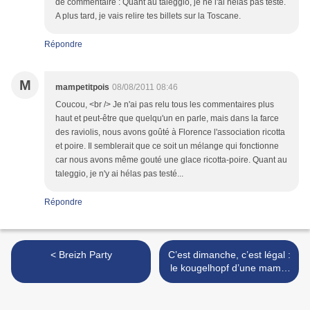
de commentaire : Quant au taleggio, je ne l'ai hélas pas testé.
A plus tard, je vais relire tes billets sur la Toscane.
Répondre
M
mampetitpois
08/08/2011 08:46
Coucou, <br /> Je n'ai pas relu tous les commentaires plus
haut et peut-être que quelqu'un en parle, mais dans la farce
des raviolis, nous avons goûté à Florence l'association ricotta
et poire. Il semblerait que ce soit un mélange qui fonctionne
car nous avons même gouté une glace ricotta-poire. Quant au
taleggio, je n'y ai hélas pas testé...
Répondre
< Breizh Party
C’est dimanche, c’est légal :
le kougelhopf d’une mamie
alsacienne >