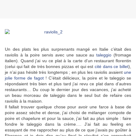
Un des plats les plus surprenants mangé en Italie c’était des
raviolis à la poire servis avec une sauce au
taleggio
(fromage
italien). Quand j’ai vu ce plat à la carte d’un restaurant florentin
(celui qui fait de très bonnes pizzas et qui est
cité dans ce billet
),
je n’ai pas hésité très longtemps ; en plus les raviolis avaient
une
jolie forme de fagot
! C’était délicieux, la poire et le taleggio se
répondaient très bien et plus tard j’ai revu ce plat dans d’autres
restaurants… Du coup le dernier jour des vacances, j’ai acheté
un beau morceau de taleggio dans le seul but de refaire ces
raviolis à la maison.
Il fallait trouver quelque chose pour avoir une farce à base de
poire assez sèche et dense, j’ai choisi de mélanger compote de
poire et chapelure et pour la sauce, j’ai fait au plus simple : faire
fondre le taleggio dans la crème…. J’ai fait au feeling en
essayant de me rapprocher au plus de ce que j’avais pu goûter à
Florence et je dois dire qu’au final le résultat s’en approchait