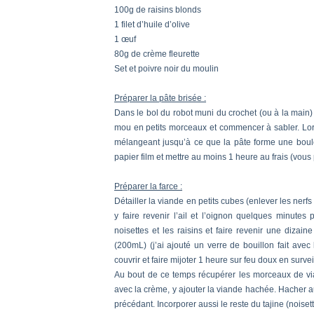
100g de raisins blonds
1 filet d’huile d’olive
1 œuf
80g de crème fleurette
Set et poivre noir du moulin
Préparer la pâte brisée :
Dans le bol du robot muni du crochet (ou à la main) m
mou en petits morceaux et commencer à sabler. Lorsqu
mélangeant jusqu’à ce que la pâte forme une boule
papier film et mettre au moins 1 heure au frais (vous p
Préparer la farce :
Détailler la viande en petits cubes (enlever les nerfs 
y faire revenir l’ail et l’oignon quelques minutes
noisettes et les raisins et faire revenir une diza
(200mL) (j’ai ajouté un verre de bouillon fait avec
couvrir et faire mijoter 1 heure sur feu doux en survei
Au bout de ce temps récupérer les morceaux de vian
avec la crème, y ajouter la viande hachée. Hacher a
précédant. Incorporer aussi le reste du tajine (noisett