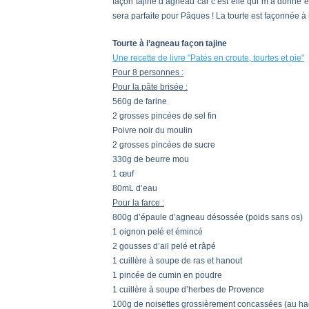
façon tajine d’agneau car c’est elle qui m’a donné en
sera parfaite pour Pâques ! La tourte est façonnée à l’e
Tourte à l’agneau façon tajine
Une recette de livre "Patés en croute, tourtes et pie"
Pour 8 personnes :
Pour la pâte brisée :
560g de farine
2 grosses pincées de sel fin
Poivre noir du moulin
2 grosses pincées de sucre
330g de beurre mou
1 œuf
80mL d’eau
Pour la farce :
800g d’épaule d’agneau désossée (poids sans os)
1 oignon pelé et émincé
2 gousses d’ail pelé et râpé
1 cuillère à soupe de ras et hanout
1 pincée de cumin en poudre
1 cuillère à soupe d’herbes de Provence
100g de noisettes grossièrement concassées (au ha