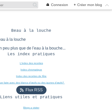
Connexion
+
Créer mon blog
Beau à la louche
n peu plus que de l'eau à la bouche...
Les index pratiques
L'index des recettes

Index chromatique
Index des recettes de fête
ue faire avec des blancs d’œufs ou des jaunes d’œufs? 
Flux RSS
Liens utiles et pratiques
Blogs a visiter