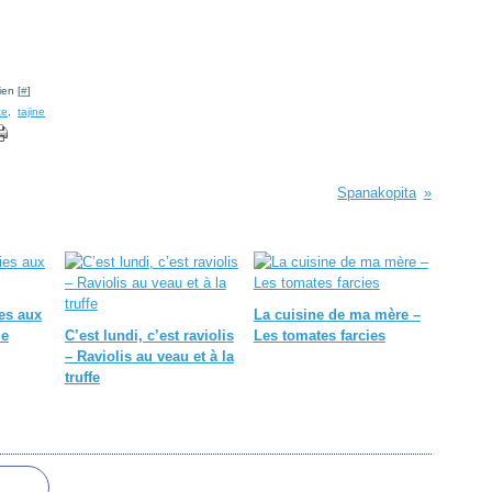
ien [
#
]
te
,
tajine
Spanakopita
ies aux
La cuisine de ma mère –
de
C’est lundi, c’est raviolis
Les tomates farcies
– Raviolis au veau et à la
truffe