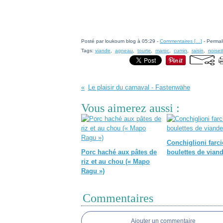
Posté par loukoum blog à 05:29 -
Commentaires [
…
]
- Permal
Tags:
viande
,
agneau
,
tourte
,
maroc
,
cumin
,
raisin
,
noiset
Le plaisir du carnaval - Fastenwähe
Vous aimerez aussi :
Conchiglioni farc
Porc haché aux pâtes de
boulettes de vian
riz et au chou (« Mapo
Ragu »)
Commentaires
Ajouter un commentaire