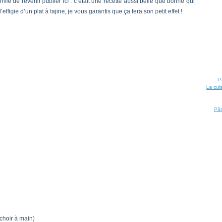
vie de revenir publier ici : c’était une recette aussi belle que bonne qui
ffigie d’un plat à tajine, je vous garantis que ça fera son petit effet !
P
La cui
Pât
choir à main)