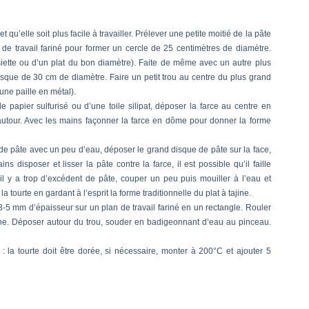
t qu’elle soit plus facile à travailler.
Prélever une petite moitié de la pâte
 de travail fariné pour former un cercle de 25 centimètres de diamètre.
iette ou d’un plat du bon diamètre). Faite de même avec un autre plus
isque de 30 cm de diamètre. Faire un petit trou au centre du plus grand
ne paille en métal).
e papier sulfurisé ou d’une toile silipat, déposer la farce au centre en
 autour. Avec les mains façonner la farce en dôme pour donner la forme
 de pâte avec un peu d’eau, déposer le grand disque de pâte sur la face,
disposer et lisser la pâte contre la farce, il est possible qu’il faille
l y a trop d’excédent de pâte, couper un peu puis mouiller à l’eau et
 tourte en gardant à l’esprit la forme traditionnelle du plat à tajine.
 3-5 mm d’épaisseur sur un plan de travail fariné en un rectangle. Rouler
jine. Déposer autour du trou, souder en badigeonnant d’eau au pinceau.
: la tourte doit être dorée, si nécessaire, monter à 200°C et ajouter 5