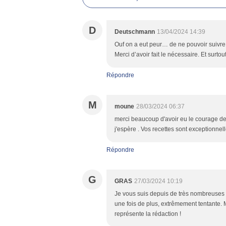
D
Deutschmann
13/04/2024 14:39
Ouf on a eut peur… de ne pouvoir suivre 
Merci d’avoir fait le nécessaire. Et surtou
Répondre
M
moune
28/03/2024 06:37
merci beaucoup d'avoir eu le courage de 
j'espère . Vos recettes sont exceptionnell
Répondre
G
GRAS
27/03/2024 10:19
Je vous suis depuis de très nombreuses a
une fois de plus, extrêmement tentante. 
représente la rédaction !