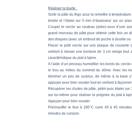
Réaliser la tourte :
Sortir la pâte du frigo pour la remettre à température e
brisée et l’étaler sur 5 mm d’épaisseur sur un plan
Couper le cercle au couteau (aidez-vous d’une ass
grand morceau de pâte pour obtenir cette fois un d
des disques (avec un embout de poche à douille ou u
Placer le petit cercle sur une plaque de couverte d
veillant à laisser une bordure de 3 cm vierge tout
caractéristique du plat à tajine.
A l’aide d’un pinceau humidifier les bords du cercle
le trou au milieu du sommet du dôme. Avec les mains 
éliminer un peu de surplus, de même à la base s’i
appuyer pour bien souder tout en veillant à façonner la
Récupérer les chutes de pâte, pétrir puis étaler sur
sur lui-même pour réaliser la poignée du plat à ta
Appuyer pour bien souder
Préchauffer le four à 180°C cuire 40 à 45 minutes 
minutes de cuisson.