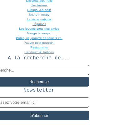
Desserts aux fruits
Flexitarisme
Gloups! J'ai soif!
kitche-n-mistry
La vie aquatique
Légumes
Les levures sont mes amies
Mange ta soupe!
Pâtes, riz, pomme de terre & co.
Pauvre petit poussin!
Restaurants
Sandwich & Tartines
A la recherche de...
Newsletter