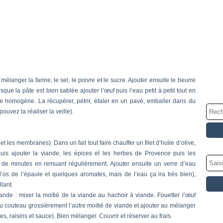
élanger la farine, le sel, le poivre et le sucre. Ajouter ensuite le beurre
e la pâte est bien sablée ajouter l’œuf puis l’eau petit à petit tout en
 homogène. La récupérer, pétrir, étaler en un pavé, emballer dans du
ouvez la réaliser la veille).
et les membranes). Dans un fait tout faire chauffer un filet d’huile d’olive,
 puis ajouter la viande, les épices et les herbes de Provence puis les
ine de minutes en remuant régulièrement. Ajouter ensuite un verre d’eau
 l’os de l’épaule et quelques aromates, mais de l’eau ça ira très bien),
llant.
de : mixer la moitié de la viande au hachoir à viande. Fouetter l’œuf
u couteau grossièrement l’autre moitié de viande et ajouter au mélanger
es, raisins et sauce). Bien mélanger. Couvrir et réserver au frais.