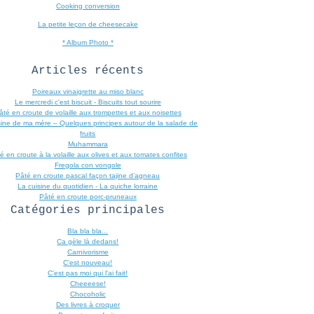
Cooking conversion
La petite leçon de cheesecake
* Album Photo *
Articles récents
Poireaux vinaigrette au miso blanc
Le mercredi c'est biscuit - Biscuits tout sourire
âté en croute de volaille aux trompettes et aux noisettes
sine de ma mère – Quelques principes autour de la salade de
fruits
Muhammara
é en croute à la volaille aux olives et aux tomates confites
Fregola con vongole
Pâté en croute pascal façon tajine d’agneau
La cuisine du quotidien - La quiche lorraine
Pâté en croute porc-pruneaux
Catégories principales
Bla bla bla...
Ca gèle là dedans!
Carnivorisme
C'est nouveau!
C'est pas moi qui l'ai fait!
Cheeeese!
Chocoholic
Des livres à croquer