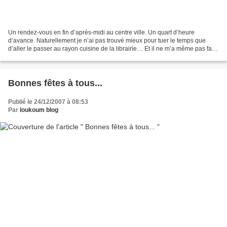
Un rendez-vous en fin d’après-midi au centre ville. Un quart d’heure
d’avance. Naturellement je n’ai pas trouvé mieux pour tuer le temps que
d’aller le passer au rayon cuisine de la librairie… Et il ne m’a même pas fallu
quinze minutes pour en ressortir...
Bonnes fêtes à tous...
Publié le 24/12/2007 à 08:53
Par
loukoum blog