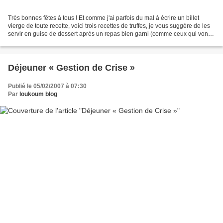
Très bonnes fêtes à tous ! Et comme j'ai parfois du mal à écrire un billet
vierge de toute recette, voici trois recettes de truffes, je vous suggère de les
servir en guise de dessert après un repas bien garni (comme ceux qui vont
arriver, là, maintenant,...
Déjeuner « Gestion de Crise »
Publié le 05/02/2007 à 07:30
Par
loukoum blog