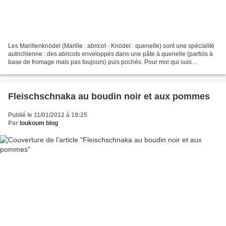
Les Marillenknödel (Marille : abricot - Knödel : quenelle) sont une spécialité
autrichienne : des abricots enveloppés dans une pâte à quenelle (parfois à
base de fromage mais pas toujours) puis pochés. Pour moi qui suis
quenellophile, c’est une aubaine....
Fleischschnaka au boudin noir et aux pommes
Publié le 11/01/2012 à 19:25
Par
loukoum blog