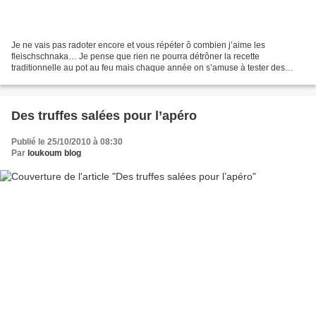
Je ne vais pas radoter encore et vous répéter ô combien j’aime les
fleischschnaka… Je pense que rien ne pourra détrôner la recette
traditionnelle au pot au feu mais chaque année on s’amuse à tester des
variations selon nos envies et cette fois ci on a...
Des truffes salées pour l’apéro
Publié le 25/10/2010 à 08:30
Par
loukoum blog