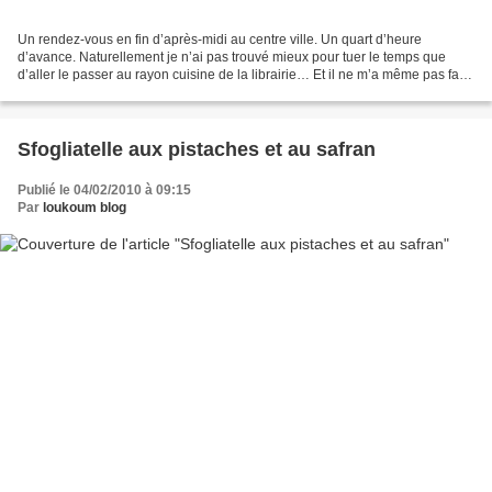
Un rendez-vous en fin d’après-midi au centre ville. Un quart d’heure
d’avance. Naturellement je n’ai pas trouvé mieux pour tuer le temps que
d’aller le passer au rayon cuisine de la librairie… Et il ne m’a même pas fallu
quinze minutes pour en ressortir...
Sfogliatelle aux pistaches et au safran
Publié le 04/02/2010 à 09:15
Par
loukoum blog