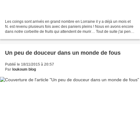
Les coings sont arrivés en grand nombre en Lorraine il y a déjà un mois et
N. est revenu plusieurs fois avec des paniers pleins ! Nous en avons encore
dans notre corbeille de fruits qui attendent de murir… Tout de suite j'ai pensé
à la recette des coings...
Un peu de douceur dans un monde de fous
Publié le 18/11/2015 à 20:57
Par
loukoum blog