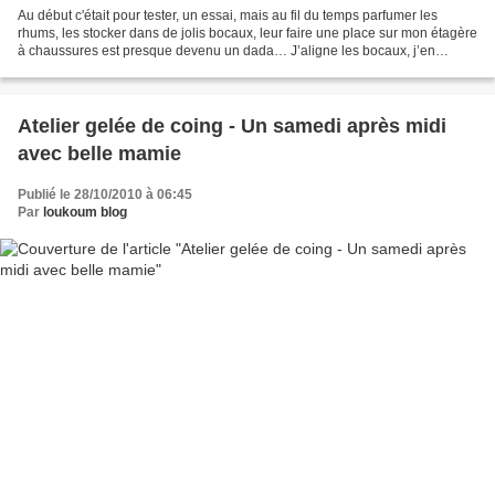
Au début c'était pour tester, un essai, mais au fil du temps parfumer les
rhums, les stocker dans de jolis bocaux, leur faire une place sur mon étagère
à chaussures est presque devenu un dada… J’aligne les bocaux, j’en
propose à l’apéro ou en fin de repas,...
Atelier gelée de coing - Un samedi après midi
avec belle mamie
Publié le 28/10/2010 à 06:45
Par
loukoum blog