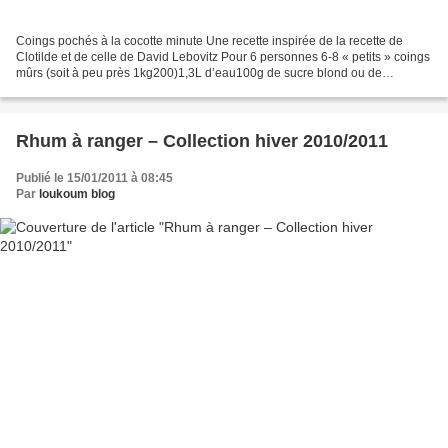
Coings pochés à la cocotte minute Une recette inspirée de la recette de
Clotilde et de celle de David Lebovitz Pour 6 personnes 6-8 « petits » coings
mûrs (soit à peu près 1kg200)1,3L d’eau100g de sucre blond ou de
cassonade1 gros zeste de citron jaune...
Rhum à ranger – Collection hiver 2010/2011
Publié le 15/01/2011 à 08:45
Par
loukoum blog