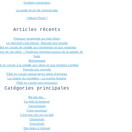
Cooking conversion
La petite leçon de cheesecake
* Album Photo *
Articles récents
Poireaux vinaigrette au miso blanc
Le mercredi c'est biscuit - Biscuits tout sourire
âté en croute de volaille aux trompettes et aux noisettes
sine de ma mère – Quelques principes autour de la salade de
fruits
Muhammara
é en croute à la volaille aux olives et aux tomates confites
Fregola con vongole
Pâté en croute pascal façon tajine d’agneau
La cuisine du quotidien - La quiche lorraine
Pâté en croute porc-pruneaux
Catégories principales
Bla bla bla...
Ca gèle là dedans!
Carnivorisme
C'est nouveau!
C'est pas moi qui l'ai fait!
Cheeeese!
Chocoholic
Des livres à croquer