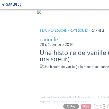
BEAU À LA LOUCHE
>
CATEGORIES
>
CANNELE
cannele
28 décembre 2010
Une histoire de vanille 
ma soeur)
Posté par loukoum blog à 08:30 -
Commentaires [
…
]
- Permal
Tags:
flan
,
rhum
,
cannelé
,
vanille
,
gateau