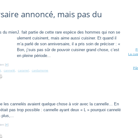
saire annoncé, mais pas du
J. fait partie de cette rare espèce des hommes qui non se
ulement cuisinent, mais aime aussi cuisiner. Et quand il
m’a parlé de son anniversaire, il a pris soin de préciser : «
Bon, j’suis pas sûr de pouvoir cuisiner grand chose, c’est
P
La cui
en pleine période...
ien [
#
]
Pât
t
,
cannelé
,
caramel
,
cardamome
ue les cannelés avaient quelque chose à voir avec la cannelle… En
’était pas trop possible : cannelle ayant deux « L » pourquoi cannelé
plus,...
ien [
#
]