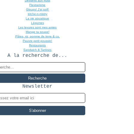
Desserts aux fruits
Flexitarisme
Gloups! J'ai soif!
kitche-n-mistry
La vie aquatique
Légumes
Les levures sont mes amies
Mange ta soupe!
Pâtes, riz, pomme de terre & co.
Pauvre petit poussin!
Restaurants
Sandwich & Tartines
A la recherche de...
Newsletter