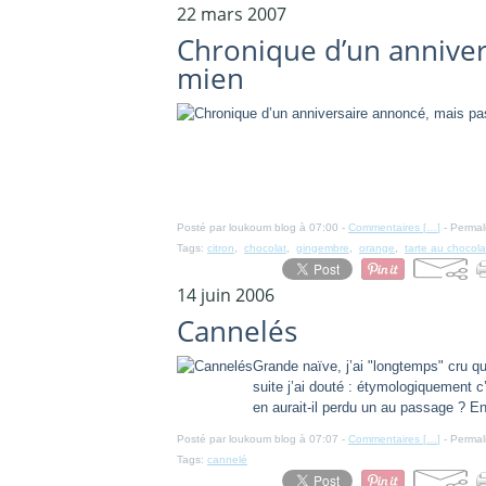
22 mars 2007
Chronique d’un anniver
mien
Posté par loukoum blog à 07:00 -
Commentaires [
…
]
- Permal
Tags:
citron
,
chocolat
,
gingembre
,
orange
,
tarte au chocola
14 juin 2006
Cannelés
Grande naïve, j’ai "longtemps" cru q
suite j’ai douté : étymologiquement c
en aurait-il perdu un au passage ? En 
Posté par loukoum blog à 07:07 -
Commentaires [
…
]
- Permal
Tags:
cannelé