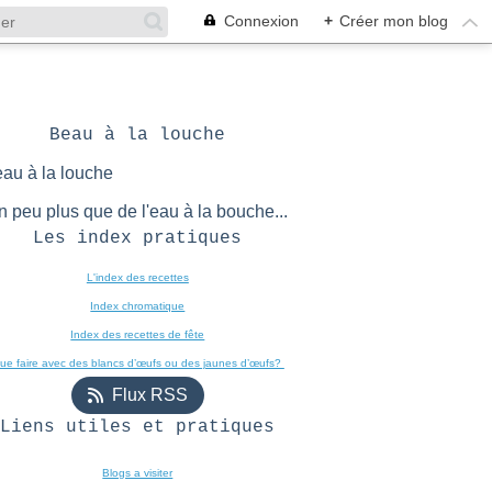
Connexion
+
Créer mon blog
Beau à la louche
n peu plus que de l'eau à la bouche...
Les index pratiques
L'index des recettes

Index chromatique
Index des recettes de fête
ue faire avec des blancs d’œufs ou des jaunes d’œufs? 
Flux RSS
Liens utiles et pratiques
Blogs a visiter