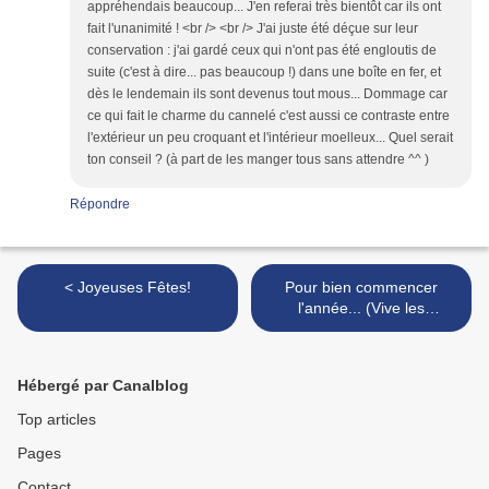
appréhendais beaucoup... J'en referai très bientôt car ils ont
fait l'unanimité ! <br /> <br /> J'ai juste été déçue sur leur
conservation : j'ai gardé ceux qui n'ont pas été engloutis de
suite (c'est à dire... pas beaucoup !) dans une boîte en fer, et
dès le lendemain ils sont devenus tout mous... Dommage car
ce qui fait le charme du cannelé c'est aussi ce contraste entre
l'extérieur un peu croquant et l'intérieur moelleux... Quel serait
ton conseil ? (à part de les manger tous sans attendre ^^ )
Répondre
< Joyeuses Fêtes!
Pour bien commencer
l'année... (Vive les
épinards, tome 1) >
Hébergé par Canalblog
Top articles
Pages
Contact