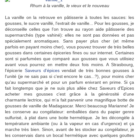
Rhum à la vanille, le vieux et le nouveau
La vanille on la retrouve en pâtisserie à toutes les sauces: les
gousses, le sucre vanillé, l'extrait de vanille... Pour les gousses, je
déconseille celles que l'on trouve au rayon aide pâtisserie des
supermarchés (type vahiné): elles ne sont pas données et pas
spécialement aromatiques. Sans payer plus cher (et même
parfois en payant moins cher), vous pouvez trouver de très belles
gousses dans certaines épiceries fines ou sur internet. Certaines
sont si parfumées que comparé aux gousses que vous utilisiez
avant vous pourrez en mettre deux fois moins. A Strasbourg,
l'épicerie
Saveurs d'épices
vendait de très bonnes gousses à
l'unité (je ne sais pas si c'est encore le cas...?), pour moins cher
qu'au supermarché et pour un parfum enivrant en prime. Si ça
fait longtemps que je ne suis plus allée chez Saveurs d'Epices
acheter mes gousses c'est grâce à la générosité d'une
charmante lectrice, qui m'a fait parvenir une magnifique botte de
gousses de vanille de Madagascar. Merci beaucoup Marianne! Je
les conserve au congélateur: emballées dans du papier genre
sulfurisé, à plat dans une boite hermétique. Je les décongèle à
température ambiante (ou
à la vapeur
en cas d'urgence) et ça
marche très bien. Sinon, avant de les stocker au congélateur, je
les conservais dans un bocal hermétique avec quelques gouttes