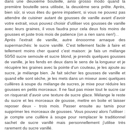
dans une deuxième bouteille, ainsi grosso modo quand la
première bouteille sera utilisée, la deuxième sera prête. Après,
bien sûr, si vous êtes du genre impatient, si vous ne pouvez pas
attendre de cuisiner autant de gousses de vanille avant d'avoir
votre extrait, vous pouvez choisir d'utiliser vos gousses
de vanille
avec leurs graines, il vous faudra pour cela deux fois moins de
gousses et juste trois mois de patience (on a rien sans rien!)...
Après l'extrait de vanille, autre énooorme arnaque des
supermarchés: le sucre vanillé. C'est tellement facile à faire et
tellement moins cher quand c'est maison: je fais un mélange
50/50 sucre semoule et sucre blond, je prends quelques gousses
de vanille, je les fends en deux dans le sens de la longueur et je
récupère les graines avec la pointe d'un couteau, je les ajoute au
sucre, je mélange bien. Je fait sécher les gousses de vanille et
quand elle sont sèche, je les mets dans un mixeur avec quelques
cuillères à soupe du mélange de sucres, je mixe pour réduire les
gousses en petits morceaux. Il ne faut pas mixer tout le sucre car
on risquerait d'avoir une texture de sucre glace. Mélange le reste
du sucre et les morceaux de gousse, mettre en boite et laisser
reposer deux - trois mois. Passer ensuite au tamis pour
supprimer les morceaux de gousses. Vous pouvez alors l'utiliser :
je compte une cuillère à soupe pour remplacer le traditionnel
sachet de sucre vanillé mais personnellement j'utilise très
rarement du sucre vanillé.