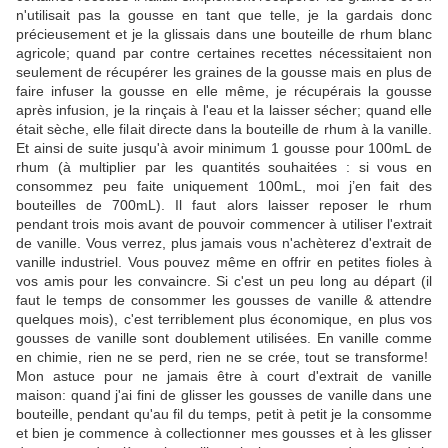
n'utilisait pas la gousse en tant que telle, je la gardais donc
précieusement et je la glissais dans une bouteille de rhum blanc
agricole; quand par contre certaines recettes nécessitaient non
seulement de récupérer les graines de la gousse mais en plus de
faire infuser la gousse en elle même, je récupérais la gousse
après infusion, je la rinçais à l'eau et la laisser sécher; quand elle
était sèche, elle filait directe dans la bouteille de rhum à la vanille.
Et ainsi de suite jusqu'à avoir minimum 1 gousse pour 100mL de
rhum (à multiplier par les quantités souhaitées : si vous en
consommez peu faite uniquement 100mL, moi j’en fait des
bouteilles de 700mL). Il faut alors laisser reposer le rhum
pendant trois mois avant de pouvoir commencer à utiliser l'extrait
de vanille. Vous verrez, plus jamais vous n'achèterez d'extrait de
vanille industriel. Vous pouvez même en offrir en petites fioles à
vos amis pour les convaincre. Si c'est un peu long au départ (il
faut le temps de consommer les gousses de vanille & attendre
quelques mois), c'est terriblement plus économique, en plus vos
gousses de vanille sont doublement utilisées. En vanille comme
en chimie, rien ne se perd, rien ne se crée, tout se transforme!
Mon astuce pour ne jamais être à court d'extrait de vanille
maison: quand j'ai fini de glisser les gousses de vanille dans une
bouteille, pendant qu'au fil du temps, petit à petit je la consomme
et bien je commence à collectionner mes gousses et à les glisser