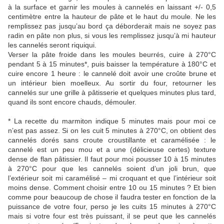
à la surface et garnir les moules à cannelés en laissant +/- 0,5
centimètre entre la hauteur de pâte et le haut du moule. Ne les
remplissez pas jusqu’au bord ça déborderait mais ne soyez pas
radin en pâte non plus, si vous les remplissez jusqu’à mi hauteur
les cannelés seront riquiqui.
Verser la pâte froide dans les moules beurrés, cuire à 270°C
pendant 5 à 15 minutes*, puis baisser la température à 180°C et
cuire encore 1 heure : le cannelé doit avoir une croûte brune et
un intérieur bien moelleux. Au sortir du four, retourner les
cannelés sur une grille à pâtisserie et quelques minutes plus tard,
quand ils sont encore chauds, démouler.
* La recette du marmiton indique 5 minutes mais pour moi ce
n’est pas assez. Si on les cuit 5 minutes à 270°C, on obtient des
cannelés dorés sans croute croustillante et caramélisée : le
cannelé est un peu mou et a une (délicieuse certes) texture
dense de flan pâtissier. Il faut pour moi pousser 10 à 15 minutes
à 270°C pour que les cannelés soient d’un joli brun, que
l’extérieur soit mi caramélisé – mi croquant et que l’intérieur soit
moins dense. Comment choisir entre 10 ou 15 minutes ? Et bien
comme pour beaucoup de chose il faudra tester en fonction de la
puissance de votre four, perso je les cuits 15 minutes à 270°C
mais si votre four est très puissant, il se peut que les cannelés