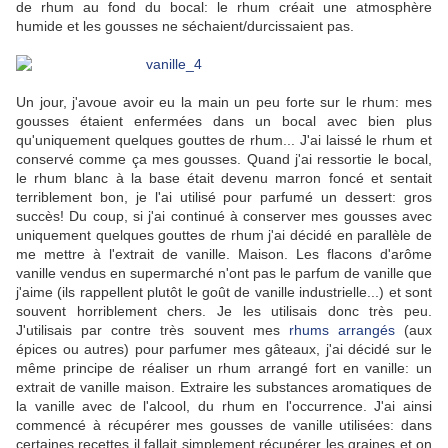
de rhum au fond du bocal: le rhum créait une atmosphère
humide et les gousses ne séchaient/durcissaient pas.
Un jour, j'avoue avoir eu la main un peu forte sur le rhum: mes
gousses étaient enfermées dans un bocal avec bien plus
qu'uniquement quelques gouttes de rhum... J'ai laissé le rhum et
conservé comme ça mes gousses. Quand j'ai ressortie le bocal,
le rhum blanc à la base était devenu marron foncé et sentait
terriblement bon, je l'ai utilisé pour parfumé un dessert: gros
succès! Du coup, si j'ai continué à conserver mes gousses avec
uniquement quelques gouttes de rhum j'ai décidé en parallèle de
me mettre à l'extrait de vanille. Maison. Les flacons d'arôme
vanille vendus en supermarché n'ont pas le parfum de vanille que
j'aime (ils rappellent plutôt le goût de vanille industrielle...) et sont
souvent horriblement chers. Je les utilisais donc très peu.
J'utilisais par contre très souvent mes
rhums arrangés
(aux
épices ou autres) pour parfumer mes gâteaux, j'ai décidé sur le
même principe de réaliser un rhum arrangé fort en vanille: un
extrait de vanille maison. Extraire les substances aromatiques de
la vanille avec de l'alcool, du rhum en l'occurrence. J'ai ainsi
commencé à récupérer mes gousses de vanille utilisées: dans
certaines recettes il fallait simplement récupérer les graines et on