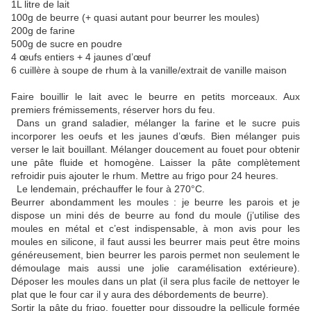
1L litre de lait
100g de beurre (+ quasi autant pour beurrer les moules)
200g de farine
500g de sucre en poudre
4 œufs entiers + 4 jaunes d’œuf
6 cuillère à soupe de rhum à la vanille/extrait de vanille maison
Faire bouillir le lait avec le beurre en petits morceaux. Aux
premiers frémissements, réserver hors du feu.
Dans un grand saladier, mélanger la farine et le sucre puis
incorporer les oeufs et les jaunes d’œufs. Bien mélanger puis
verser le lait bouillant. Mélanger doucement au fouet pour obtenir
une pâte fluide et homogène. Laisser la pâte complètement
refroidir puis ajouter le rhum. Mettre au frigo pour 24 heures.
Le lendemain, préchauffer le four à 270°C.
Beurrer abondamment les moules : je beurre les parois et je
dispose un mini dés de beurre au fond du moule (j’utilise des
moules en métal et c’est indispensable, à mon avis pour les
moules en silicone, il faut aussi les beurrer mais peut être moins
généreusement, bien beurrer les parois permet non seulement le
démoulage mais aussi une jolie caramélisation extérieure).
Déposer les moules dans un plat (il sera plus facile de nettoyer le
plat que le four car il y aura des débordements de beurre).
Sortir la pâte du frigo, fouetter pour dissoudre la pellicule formée