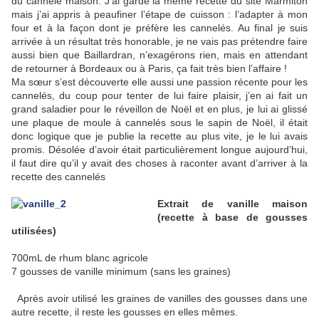
du cannelé maison. J’ai gardé la même recette du site Marmiton
mais j’ai appris à peaufiner l’étape de cuisson : l’adapter à mon
four et à la façon dont je préfère les cannelés. Au final je suis
arrivée à un résultat très honorable, je ne vais pas prétendre faire
aussi bien que Baillardran, n’exagérons rien, mais en attendant
de retourner à Bordeaux ou à Paris, ça fait très bien l’affaire !
Ma sœur s’est découverte elle aussi une passion récente pour les
cannelés, du coup pour tenter de lui faire plaisir, j’en ai fait un
grand saladier pour le réveillon de Noël et en plus, je lui ai glissé
une plaque de moule à cannelés sous le sapin de Noël, il était
donc logique que je publie la recette au plus vite, je le lui avais
promis. Désolée d’avoir était particulièrement longue aujourd’hui,
il faut dire qu’il y avait des choses à raconter avant d’arriver à la
recette des cannelés
Extrait de vanille maison
(recette à base de gousses
utilisées)
700mL de rhum blanc agricole
7 gousses de vanille minimum (sans les graines)
Après avoir utilisé les graines de vanilles des gousses dans une
autre recette, il reste les gousses en elles mêmes.