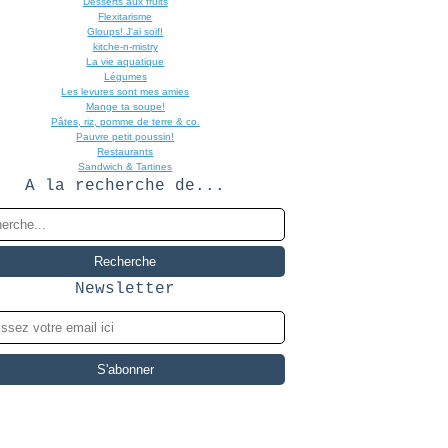
Desserts aux fruits
Flexitarisme
Gloups! J'ai soif!
kitche-n-mistry
La vie aquatique
Légumes
Les levures sont mes amies
Mange ta soupe!
Pâtes, riz, pomme de terre & co.
Pauvre petit poussin!
Restaurants
Sandwich & Tartines
A la recherche de...
Newsletter