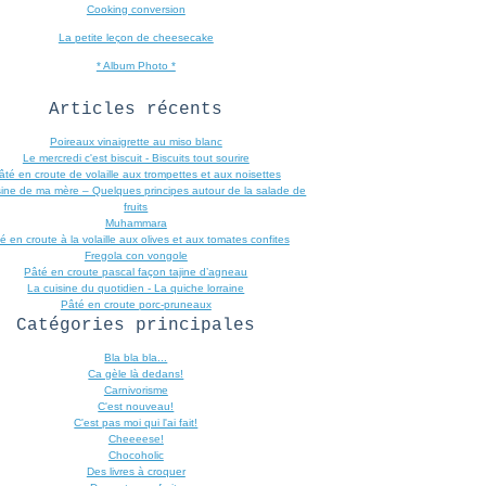
Cooking conversion
La petite leçon de cheesecake
* Album Photo *
Articles récents
Poireaux vinaigrette au miso blanc
Le mercredi c'est biscuit - Biscuits tout sourire
âté en croute de volaille aux trompettes et aux noisettes
sine de ma mère – Quelques principes autour de la salade de
fruits
Muhammara
é en croute à la volaille aux olives et aux tomates confites
Fregola con vongole
Pâté en croute pascal façon tajine d’agneau
La cuisine du quotidien - La quiche lorraine
Pâté en croute porc-pruneaux
Catégories principales
Bla bla bla...
Ca gèle là dedans!
Carnivorisme
C'est nouveau!
C'est pas moi qui l'ai fait!
Cheeeese!
Chocoholic
Des livres à croquer