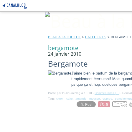
BEAU À LA LOUCHE
>
CATEGORIES
>
BERGAMOT
bergamote
24 janvier 2010
Bergamote
J'aime bien le parfum de la bergamot
t rapidement écœurant! Mais quand j
ps que ça et hop, quelques bergam
Posté par loukoum blog à 13:10 -
Commentaires [
…
]
- Permal
Tags:
citron
,
cake
,
amande
,
mousse
,
orange
,
pamplemou