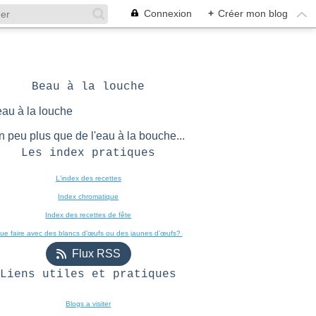
Connexion
+
Créer mon blog
Beau à la louche
n peu plus que de l'eau à la bouche...
Les index pratiques
L'index des recettes

Index chromatique
Index des recettes de fête
ue faire avec des blancs d’œufs ou des jaunes d’œufs? 
Flux RSS
Liens utiles et pratiques
Blogs a visiter