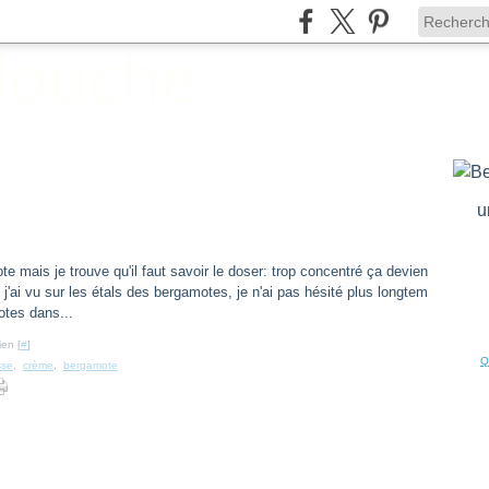
E
u
e mais je trouve qu'il faut savoir le doser: trop concentré ça devien
'ai vu sur les étals des bergamotes, je n'ai pas hésité plus longtem
otes dans...
ien [
#
]
Q
sse
,
crème
,
bergamote