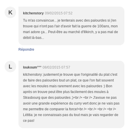
K
kitchenstory
09/02/2015 07:52
Tu m'as convaincue... je tenterais avec des palourdes si j'en
trouve qui n'ont pas l'air d'avoir fait la guerre de 100ans, mon
mari adore ça... Peut-être au marché d'Illkirch, y a pas mal de
débit là-bas...
Répondre
L
loukoum°°°
08/02/2015 07:57
kitchenstory: justement je trouve que l'originalité du plat c'est
de faire des palourdes tout un plat, ce que l'on fait souvent
avec les moules mais rarement avec les palourdes :) Bon
après on trouve peut être plus facilement des moules à
Strasbourg que des palourdes ;)<br /> <br /> J'avoue ne pas
avoir une grande expérience du curry vert donc je ne vais pas
me permettre de comparer la force!<br /> <br /> <br /> <br />
Létitia: je ne connaissais pas du tout mais je vais regarder de
ce pas!