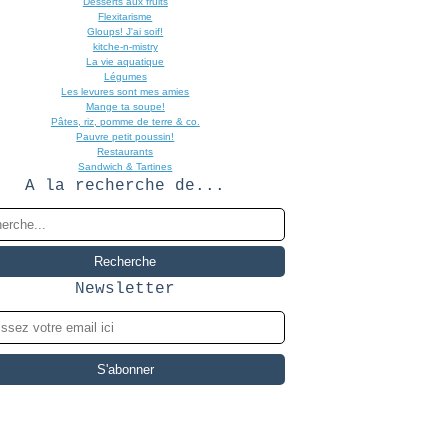
Desserts aux fruits
Flexitarisme
Gloups! J'ai soif!
kitche-n-mistry
La vie aquatique
Légumes
Les levures sont mes amies
Mange ta soupe!
Pâtes, riz, pomme de terre & co.
Pauvre petit poussin!
Restaurants
Sandwich & Tartines
A la recherche de...
Newsletter