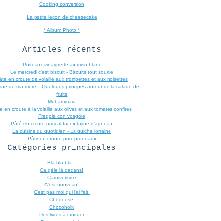
Cooking conversion
La petite leçon de cheesecake
* Album Photo *
Articles récents
Poireaux vinaigrette au miso blanc
Le mercredi c'est biscuit - Biscuits tout sourire
âté en croute de volaille aux trompettes et aux noisettes
sine de ma mère – Quelques principes autour de la salade de
fruits
Muhammara
é en croute à la volaille aux olives et aux tomates confites
Fregola con vongole
Pâté en croute pascal façon tajine d’agneau
La cuisine du quotidien - La quiche lorraine
Pâté en croute porc-pruneaux
Catégories principales
Bla bla bla...
Ca gèle là dedans!
Carnivorisme
C'est nouveau!
C'est pas moi qui l'ai fait!
Cheeeese!
Chocoholic
Des livres à croquer