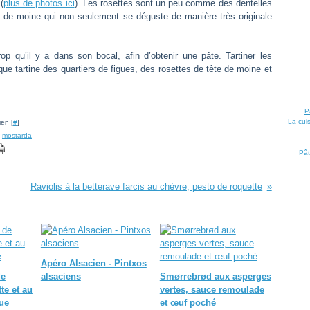
(
plus de photos ici
). Les rosettes sont un peu comme des dentelles
e de moine qui non seulement se déguste de manière très originale
p qu’il y a dans son bocal, afin d’obtenir une pâte. Tartiner les
ue tartine des quartiers de figues, des rosettes de tête de moine et
P
La cui
ien [
#
]
,
mostarda
Pât
Raviolis à la betterave farcis au chèvre, pesto de roquette
Apéro Alsacien - Pintxos
de
alsaciens
Smørrebrød aux asperges
tte et au
vertes, sauce remoulade
ue
et œuf poché