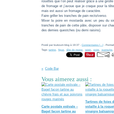
rosettes que l’on peut réaliser grâce à une girolle 
de fromage et j’avoue que je craque pour la têt
mais est aussi un fromage de caractère.
Faire griller les tranches de pain recto/verso.
Mixer la poire en mostarda avec un peu du siro
tranches de pain de cette pâte, disposer sur chaq
des demies questches (ou demi raisins).
Posté par loukoum blog à 19:37 -
Commentaires [
…
]
- Permal
Tags:
tartine
,
figue
,
tête de moine
,
raisin
,
poire
,
quetsche
Code Bar
Vous aimerez aussi :
Tartines de foies 
Carte postale estivale –
volaille à la roque
Bagel façon tartine au
vinaigre balsamiq