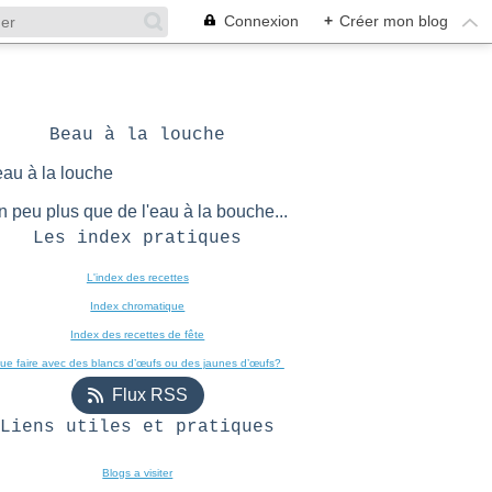
Connexion
+
Créer mon blog
Beau à la louche
n peu plus que de l'eau à la bouche...
Les index pratiques
L'index des recettes

Index chromatique
Index des recettes de fête
ue faire avec des blancs d’œufs ou des jaunes d’œufs? 
Flux RSS
Liens utiles et pratiques
Blogs a visiter