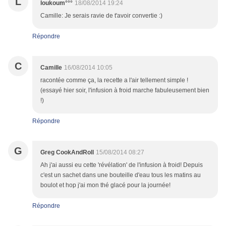
L
loukoum°°°
18/08/2014 19:24
Camille: Je serais ravie de t'avoir convertie :)
Répondre
C
Camille
16/08/2014 10:05
racontée comme ça, la recette a l'air tellement simple !
(essayé hier soir, l'infusion à froid marche fabuleusement bien
!)
Répondre
G
Greg CookAndRoll
15/08/2014 08:27
Ah j'ai aussi eu cette 'révélation' de l'infusion à froid! Depuis
c'est un sachet dans une bouteille d'eau tous les matins au
boulot et hop j'ai mon thé glacé pour la journée!
Répondre