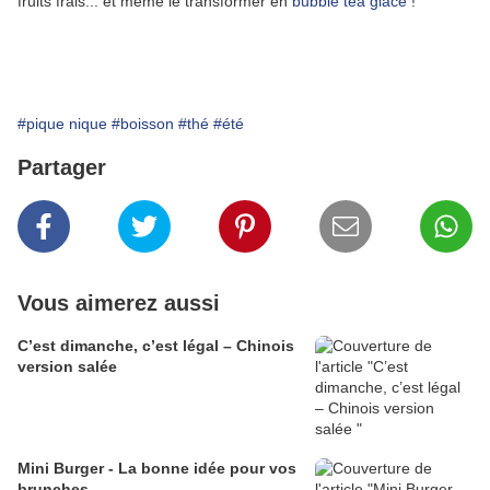
fruits frais... et même le transformer en
bubble tea glacé
!
#pique nique
#boisson
#thé
#été
Partager
Vous aimerez aussi
C’est dimanche, c’est légal – Chinois
version salée
Mini Burger - La bonne idée pour vos
brunches