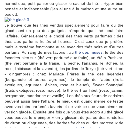
hermétique, petit panier où glisser le sachet de thé… Hyper bien
pensée et indispensable (j’en ai une à la maison et une autre au
boulot).
Je trouve que les thés vendus spécialement pour faire du thé
glacé sont un peu des gadgets, n’importe quel thé peut faire
l’affaire. Généralement je choisi des thés verts parfumés : des
thés aux parfums fruités et fleuries. C’est ceux que je préfère
mais le système fonctionne aussi avec des thés noirs et d’autres
parfums. Au rang de mes favoris : au
thé des muses
, le thé des
favorites bien sur (thé vert parfumé aux fruits), un été a Pushkar
(thé vert parfumé à la fraise, la pèche, l'ananas, le litchee, la
rose, l'hibiscus et la lavande), les jardins de Tokyo (thé vert citron
- gingembre) ; chez Mariage Frères le thé des légendes
(bergamote et autres agrumes), le temple de l’aube (fruits
exotiques, agrumes, épices, rose et bleuet), Sweet Shanghaï
(fruits exotiques, rose, mauve), le thé vert au Tibet (rose, jasmin,
bergamote, mandarine et vanille). Les thés aux fleurs de cerisiers
peuvent aussi faire l’affaire, le mieux est quand même de tester
avec vos thés parfumés favoris et de voir ce que vous aimez en
version glacée. Ensuite une fois que vous êtes accro au thé glacé
vous pouvez le « pimper » en y glissant du jus ou des rondelles
de citron ou d’agrumes, des herbes fraiches ou des morceaux de