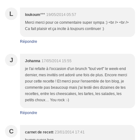
L
loukoum°°°
19/05/2014 05:57
Merci merci pour ce commentaire super sympa :) <br /> <br />
Ca fait plaisir et ça incite à toujours continuer :)
Répondre
J
Johanna
17/05/2014 15:55
je l'ai refaite à l'occasion d'un brunch "tout vert" le week-end
dernier, mes invités ont adoré une fois de plus. Encore merci
pour cette recette ! Et merci pour l'ensemble de ton blog, je
commente pas beaucoup mais j'ai testé des dizaines de tes
recettes, entre les cheescakes, les tartes, les salades, les
petits choux… You rock :-)
Répondre
C
carnet de recett
23/01/2014 17:41