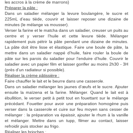
les accros à la crème de marrons)
Préparer la pâte :
Dans un saladier mélanger la levure boulangère, le sucre et
225mL d’eau tiède, couvrir et laisser reposer une dizaine de
minutes (le mélange va mousser).
Verser la farine et le matcha dans un saladier, creuser un puits au
centre et y verser l’huile et cette levure tiède. Mélanger
rapidement puis pétrir la pâte pendant une dizaine de minutes.
La pâte doit être lisse et élastique. Faire une boule de pâte, la
mettre dans un saladier nappé d’huile, faire rouler la boule de
pâte sur les parois du saladier pour l’enduire d’huile. Couvrir le
saladier avec un papier film et laisser gonfler au moins 2h30 - 3H
(près d’un radiateur si possible).
Réaliser la crème pâtissière :
Faire chauffer le lait et le beurre dans une casserole.
Dans un saladier mélanger les jaunes d’œufs et le sucre. Ajouter
ensuite la maïzena et la farine. Mélanger. Quand le lait est à
ébullition, le verser petit à petit tout en fouettant sur le mélange
précédant. Fouetter pour avoir une préparation homogène puis
verser dans la casserole et cuire sur feu moyen sans cesser de
mélanger : la préparation va épaissir, ajouter le rhum à la vanille
et mélanger. Mettre dans un tupp, filmer au contact, laisser
refroidir puis stocker au frigo.
Réaliser les brioches :