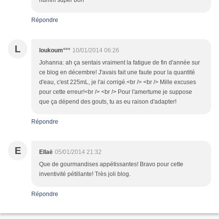
humm super bon
Répondre
L
loukoum°°°
10/01/2014 06:26
Johanna: ah ça sentais vraiment la fatigue de fin d'année sur
ce blog en décembre! J'avais fait une faute pour la quantité
d'eau, c'est 225mL, je l'ai corrigé.<br /> <br /> Mille excuses
pour cette erreur!<br /> <br /> Pour l'amertume je suppose
que ça dépend des gouts, tu as eu raison d'adapter!
Répondre
E
Ellaë
05/01/2014 21:32
Que de gourmandises appétissantes! Bravo pour cette
inventivité pétillante! Très joli blog.
Répondre