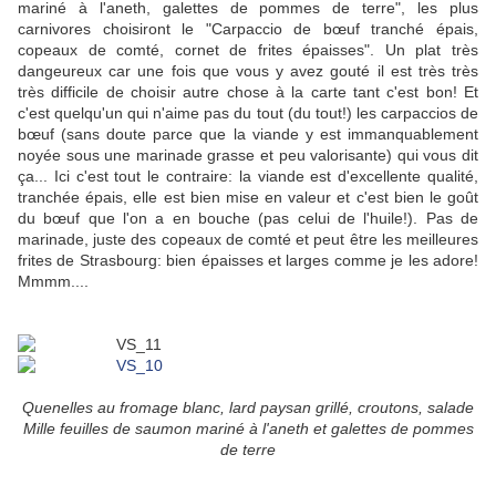
mariné à l'aneth, galettes de pommes de terre", les plus
carnivores choisiront le "Carpaccio de bœuf tranché épais,
copeaux de comté, cornet de frites épaisses". Un plat très
dangeureux car une fois que vous y avez gouté il est très très
très difficile de choisir autre chose à la carte tant c'est bon! Et
c'est quelqu'un qui n'aime pas du tout (du tout!) les carpaccios de
bœuf (sans doute parce que la viande y est immanquablement
noyée sous une marinade grasse et peu valorisante) qui vous dit
ça... Ici c'est tout le contraire: la viande est d'excellente qualité,
tranchée épais, elle est bien mise en valeur et c'est bien le goût
du bœuf que l'on a en bouche (pas celui de l'huile!). Pas de
marinade, juste des copeaux de comté et peut être les meilleures
frites de Strasbourg: bien épaisses et larges comme je les adore!
Mmmm....
Quenelles au fromage blanc, lard paysan grillé, croutons, salade
Mille feuilles de saumon mariné à l'aneth et galettes de pommes
de terre