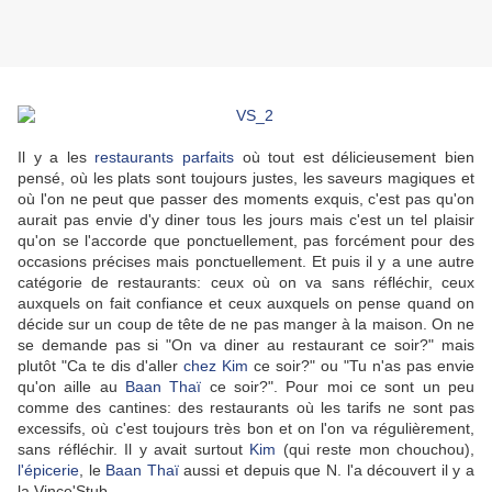
Il y a les
restaurants
parfaits
où tout est délicieusement bien
pensé, où les plats sont toujours justes, les saveurs magiques et
où l'on ne peut que passer des moments exquis, c'est pas qu'on
aurait pas envie d'y diner tous les jours mais c'est un tel plaisir
qu'on se l'accorde que ponctuellement, pas forcément pour des
occasions précises mais ponctuellement. Et puis il y a une autre
catégorie de restaurants: ceux où on va sans réfléchir, ceux
auxquels on fait confiance et ceux auxquels on pense quand on
décide sur un coup de tête de ne pas manger à la maison. On ne
se demande pas si "On va diner au restaurant ce soir?" mais
plutôt "Ca te dis d'aller
chez Kim
ce soir?" ou "Tu n'as pas envie
qu'on aille au
Baan Thaï
ce soir?". Pour moi ce sont un peu
comme des cantines: des restaurants où les tarifs ne sont pas
excessifs, où c'est toujours très bon et on l'on va régulièrement,
sans réfléchir. Il y avait surtout
Kim
(qui reste mon chouchou),
l'épicerie
, le
Baan Thaï
aussi et depuis que N. l'a découvert il y a
la Vince'Stub.