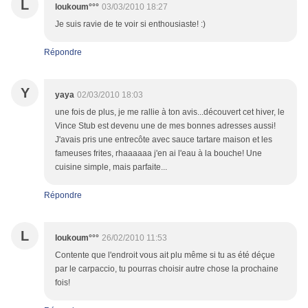
L
loukoum°°°
03/03/2010 18:27
Je suis ravie de te voir si enthousiaste! :)
Répondre
Y
yaya
02/03/2010 18:03
une fois de plus, je me rallie à ton avis...découvert cet hiver, le
Vince Stub est devenu une de mes bonnes adresses aussi!
J'avais pris une entrecôte avec sauce tartare maison et les
fameuses frites, rhaaaaaa j'en ai l'eau à la bouche! Une
cuisine simple, mais parfaite...
Répondre
L
loukoum°°°
26/02/2010 11:53
Contente que l'endroit vous ait plu même si tu as été déçue
par le carpaccio, tu pourras choisir autre chose la prochaine
fois!